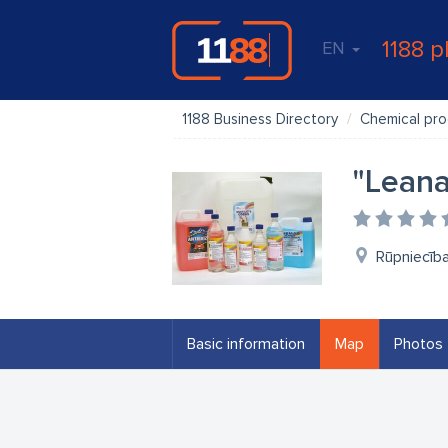
1188 p
EN
1188 Business Directory
Chemical pr
"Leana
Rūpniecība
Basic information
Map
Photos