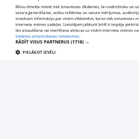
Mūsu tīmekļa vietnē tiek izmantotas sīkdatnes, lai nodrošinātu un u
satura ģenerēšanai, veiktu reklāmas un satura mērījumus, auditorij
sniedzam informāciju par visām sīkdatnēm, kuras tiek izmantotas mū
interneta vietnes sadaļas. Lietotājam jebkurā brīdī ir iespēja piekrist
tās atsaukšana vai mainīšana attiecas uz visām interneta vietnes s
sīkdatņu izmantošanas noteikumos.
RĀDĪT VISUS PARTNERUS
(1718) →
PIELĀGOT IZVĒLI
TEHNISKĀS/OBLIGĀTĀS
STATISTIKAS
M
Tehniskās/
Tehniskās/obligātās sīkdatnes nepieciešamas, lai lietotājs varētu brīvi apm
lietotājam nepieciešamo informāciju.
About us
Compan
Nodrošinātājs
/
Darbības
Advertisement
Buses, t
Nosaukums
Apra
Domēns
ilgums
interna
For business
delfi-adid
delfi.lv
1 gads
Izdev
Bus tick
Tariffs
gdpr
measureadv.com
59
Šis s
Train ti