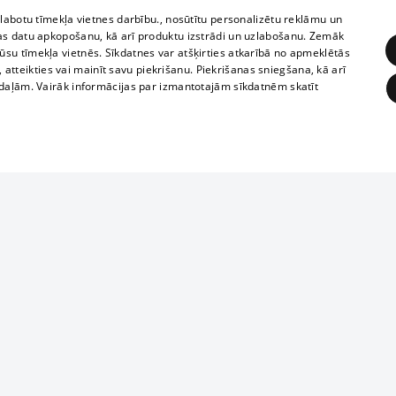
zlabotu tīmekļa vietnes darbību., nosūtītu personalizētu reklāmu un
as datu apkopošanu, kā arī produktu izstrādi un uzlabošanu. Zemāk
su tīmekļa vietnēs. Sīkdatnes var atšķirties atkarībā no apmeklētās
, atteikties vai mainīt savu piekrišanu. Piekrišanas sniegšana, kā arī
adaļām. Vairāk informācijas par izmantotajām sīkdatnēm skatīt
ĒRĶĒŠANA
FUNKCIONĀLĀS
NEKLASIFICĒTĀS
Reproduction, o
obligātās
Statistikas
Mērķēšana
Funkcionālās
Neklasificētās
parts or the i
parts of informa
eklēt un pārlūkot tīmekļa vietni un izmantot tās piedāvātās iespējas. Bez šīm sīkdatnēm 
Also automatic
ies
In the cinemas
of any materia
rains,
TV program
strictly forbid
ksts
tional schedules
website.
Contract rules
ēja norādītais identifikators
ets
360 Ziņas kontakti
īkfails tiek izmantots, lai saglabātu lietotāja piekrišanas statusu sīkdatnēm pašreizējā 
ckets