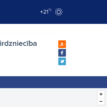
°C
+21
irdzniecība