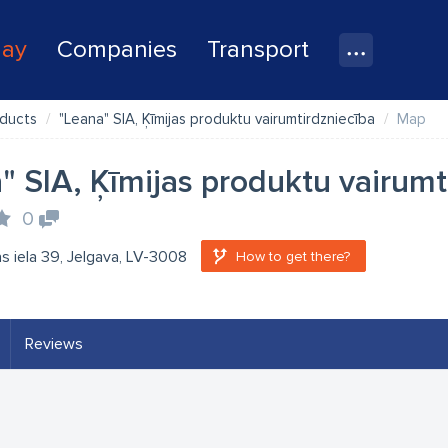
lay
Companies
Transport
oducts
"Leana" SIA, Ķīmijas produktu vairumtirdzniecība
Map
" SIA, Ķīmijas produktu vairumt
0
s iela 39, Jelgava, LV-3008
How to get there?
Reviews