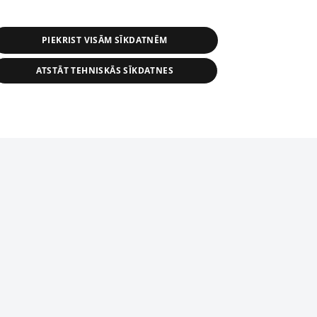
PIEKRIST VISĀM SĪKDATNĒM
ATSTĀT TEHNISKĀS SĪKDATNES
r distribution of 1188 database, its
nformation contained in the database, or
tion in any form is strictly prohibited.
tīmekļa vietne nevarēs pilnvērtīgi darboties un sniegt
 download is prohibited. Reproduction
l published on the website 1188 is
den without the editorial license of 1188
domēnā.