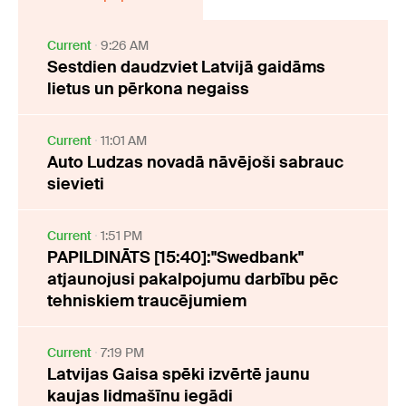
Current
9:26 AM
Sestdien daudzviet Latvijā gaidāms
lietus un pērkona negaiss
Current
11:01 AM
Auto Ludzas novadā nāvējoši sabrauc
sievieti
Current
1:51 PM
PAPILDINĀTS [15:40]:"Swedbank"
atjaunojusi pakalpojumu darbību pēc
tehniskiem traucējumiem
Current
7:19 PM
Latvijas Gaisa spēki izvērtē jaunu
kaujas lidmašīnu iegādi