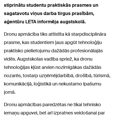
stiprinātu studentu praktiskās prasmes un
sagatavotu viņus darba tirgus prasībām,
aģentūru LETA informēja augstskolā.
Dronu apmācība tiks attīstīta kā starpdisciplināra
prasme, kas studentiem ļaus apgūt tehnoloģiju
praktisko pielietojumu dažādās profesionālajās
vidēs. Augstskolas vadība spriež, ka dronu
tehnoloģijas kļūst arvien nozīmīgākas dažādās
nozarēs, tostarp uzņēmējdarbībā, drošībā, tūrismā,
komunikācijā, loģistikā un nekustamo īpašumu
jomā.
Dronu apmācības paredzētas ne tikai tehnisko
iemaņu apguvei, bet arī izpratnes veidošanai par