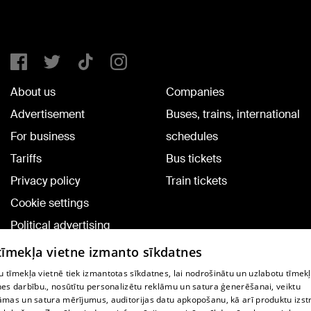
About us
Companies
Advertisement
Buses, trains, international
For business
schedules
Tariffs
Bus tickets
Privacy policy
Train tickets
Cookie settings
Political advertising
Cookie policy
 tīmekļa vietne izmanto sīkdatnes
Commenting terms
 tīmekļa vietnē tiek izmantotas sīkdatnes, lai nodrošinātu un uzlabotu tīmek
nes darbību., nosūtītu personalizētu reklāmu un satura ģenerēšanai, veiktu
āmas un satura mērījumus, auditorijas datu apkopošanu, kā arī produktu izst
TV program