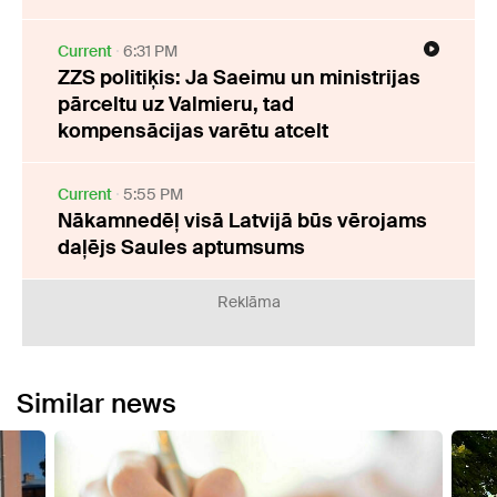
Current
6:31 PM
ZZS politiķis: Ja Saeimu un ministrijas
pārceltu uz Valmieru, tad
kompensācijas varētu atcelt
Current
5:55 PM
Nākamnedēļ visā Latvijā būs vērojams
daļējs Saules aptumsums
Reklāma
Similar news