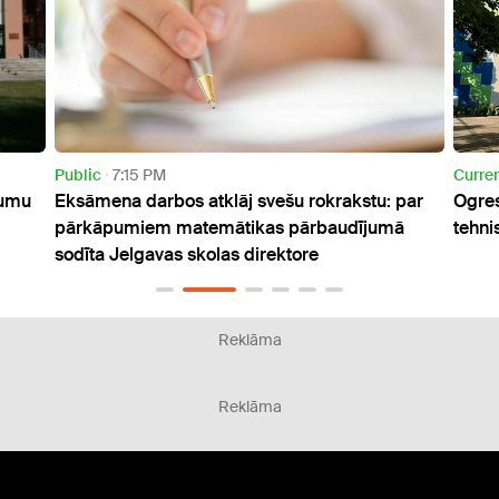
Public
7:15 PM
Curre
gumu
Eksāmena darbos atklāj svešu rokrakstu: par
Ogres
pārkāpumiem matemātikas pārbaudījumā
tehni
sodīta Jelgavas skolas direktore
Reklāma
Reklāma