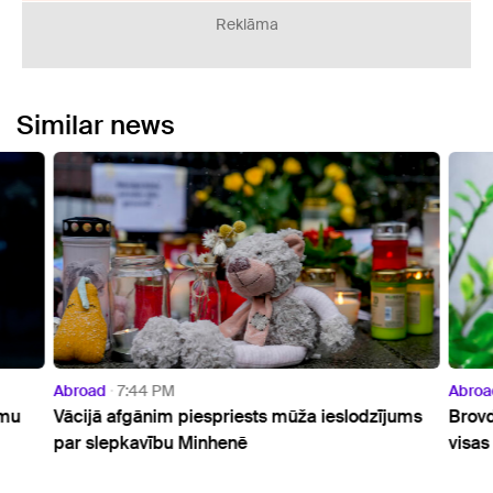
Reklāma
Similar news
Abroad
7:44 PM
Abroa
umu
Vācijā afgānim piespriests mūža ieslodzījums
Brovd
par slepkavību Minhenē
visas