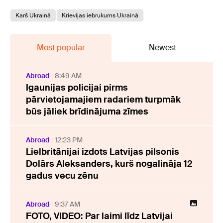
Karš Ukrainā
Krievijas iebrukums Ukrainā
Most popular
Newest
Abroad
8:49 AM
Igaunijas policijai pirms
pārvietojamajiem radariem turpmāk
būs jāliek brīdinājuma zīmes
Abroad
12:23 PM
Lielbritānijai izdots Latvijas pilsonis
Dolārs Aleksanders, kurš nogalināja 12
gadus vecu zēnu
Abroad
9:37 AM
FOTO, VIDEO: Par laimi līdz Latvijai