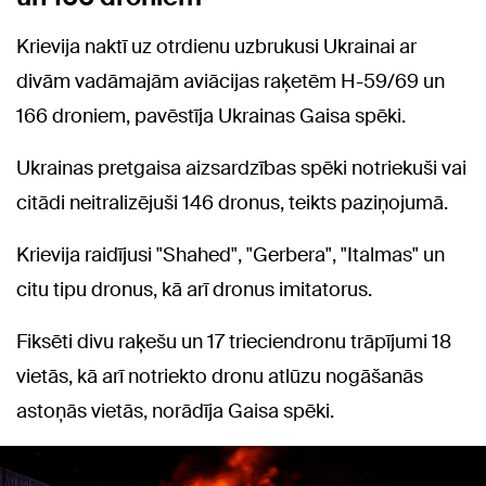
Krievija naktī uz otrdienu uzbrukusi Ukrainai ar
divām vadāmajām aviācijas raķetēm H-59/69 un
166 droniem, pavēstīja Ukrainas Gaisa spēki.
Ukrainas pretgaisa aizsardzības spēki notriekuši vai
citādi neitralizējuši 146 dronus, teikts paziņojumā.
Krievija raidījusi "Shahed", "Gerbera", "Italmas" un
citu tipu dronus, kā arī dronus imitatorus.
Fiksēti divu raķešu un 17 trieciendronu trāpījumi 18
vietās, kā arī notriekto dronu atlūzu nogāšanās
astoņās vietās, norādīja Gaisa spēki.