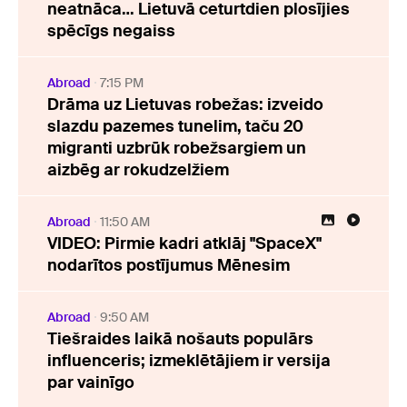
neatnāca… Lietuvā ceturtdien plosījies
spēcīgs negaiss
Abroad
7:15 PM
Drāma uz Lietuvas robežas: izveido
slazdu pazemes tunelim, taču 20
migranti uzbrūk robežsargiem un
aizbēg ar rokudzelžiem
Abroad
11:50 AM
VIDEO: Pirmie kadri atklāj "SpaceX"
nodarītos postījumus Mēnesim
Abroad
9:50 AM
Tiešraides laikā nošauts populārs
influenceris; izmeklētājiem ir versija
par vainīgo