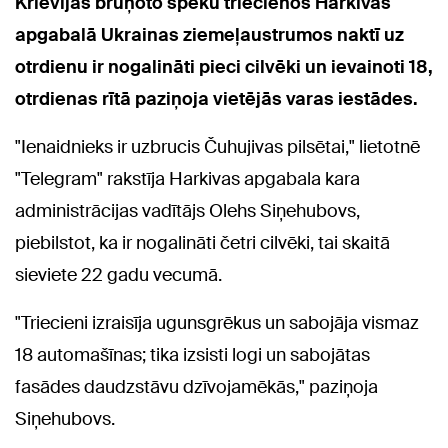
Krievijas bruņoto spēku triecienos Harkivas
apgabalā Ukrainas ziemeļaustrumos naktī uz
otrdienu ir nogalināti pieci cilvēki un ievainoti 18,
otrdienas rītā paziņoja vietējās varas iestādes.
"Ienaidnieks ir uzbrucis Čuhujivas pilsētai," lietotnē
"Telegram" rakstīja Harkivas apgabala kara
administrācijas vadītājs Olehs Siņehubovs,
piebilstot, ka ir nogalināti četri cilvēki, tai skaitā
sieviete 22 gadu vecumā.
"Triecieni izraisīja ugunsgrēkus un sabojāja vismaz
18 automašīnas; tika izsisti logi un sabojātas
fasādes daudzstāvu dzīvojamēkās," paziņoja
Siņehubovs.