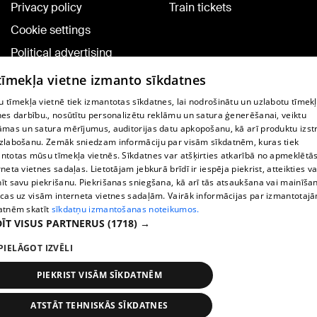
Privacy policy
Train tickets
Cookie settings
Political advertising
Cookie policy
 tīmekļa vietne izmanto sīkdatnes
Commenting terms
 tīmekļa vietnē tiek izmantotas sīkdatnes, lai nodrošinātu un uzlabotu tīmek
nes darbību., nosūtītu personalizētu reklāmu un satura ģenerēšanai, veiktu
āmas un satura mērījumus, auditorijas datu apkopošanu, kā arī produktu izst
TV program
zlabošanu. Zemāk sniedzam informāciju par visām sīkdatnēm, kuras tiek
Contract rules
ntotas mūsu tīmekļa vietnēs. Sīkdatnes var atšķirties atkarībā no apmeklētā
rneta vietnes sadaļas. Lietotājam jebkurā brīdī ir iespēja piekrist, atteikties va
360 Ziņu kontakti
īt savu piekrišanu. Piekrišanas sniegšana, kā arī tās atsaukšana vai mainīša
ecas uz visām interneta vietnes sadaļām. Vairāk informācijas par izmantotaj
Helio Media
atnēm skatīt
sīkdatņu izmantošanas noteikumos.
ĪT VISUS PARTNERUS
(1718) →
Vortal assistance service: e-mail -
info@1188.lv
PIELĀGOT IZVĒLI
Copyright © 2004-2026 SIA HELIO MEDIA.
All rights reserved.
PIEKRIST VISĀM SĪKDATNĒM
ATSTĀT TEHNISKĀS SĪKDATNES