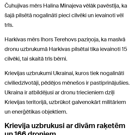
Čuhujivas mērs Halina Minajeva vēlāk pavēstīja, ka
šajā pilsētā nogalināti pieci cilvēki un ievainoti vēl
trīs.
Harkivas mērs Ihors Terehovs paziņoja, ka masīvā
dronu uzbrukumā Harkivas pilsētai tika ievainoti 15
cilvēki, tai skaitā trīs bērni.
Krievijas uzbrukumi Ukrainai, kuros tiek nogalināti
civiliedzīvotāji, pēdējos mēnešos ir pastiprinājušies.
Ukraina ir atbildējusi ar dronu triecieniem dziļi
Krievijas teritorijā, uzbrūkot galvenokārt militāriem
un enerģētikas objektiem.
Krievija uzbrukusi ar divām raķetēm
un 166 droniem