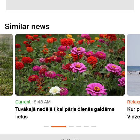
Similar news
8 AM
Relaxation
7:55 AM
dēļā tikai pāris dienās gaidāms
Kur peldēties? Siltākais
Vidzemes piekrastē