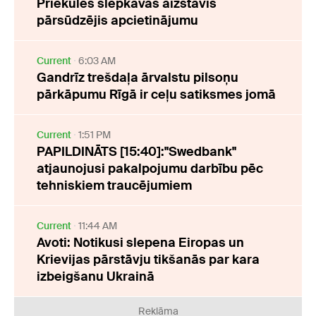
Priekules slepkavas aizstāvis
pārsūdzējis apcietinājumu
Current
6:03 AM
Gandrīz trešdaļa ārvalstu pilsoņu
pārkāpumu Rīgā ir ceļu satiksmes jomā
Current
1:51 PM
PAPILDINĀTS [15:40]:"Swedbank"
atjaunojusi pakalpojumu darbību pēc
tehniskiem traucējumiem
Current
11:44 AM
Avoti: Notikusi slepena Eiropas un
Krievijas pārstāvju tikšanās par kara
izbeigšanu Ukrainā
Reklāma