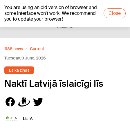
You are using an old version of browser and
+20
°C
some interface won't work. We recommend
Close
you to update your browser!
Reklāma
1188 news
Current
Tuesday, 9 June, 2026
Laika ziņas
Naktī Latvijā īslaicīgi līs
LETA