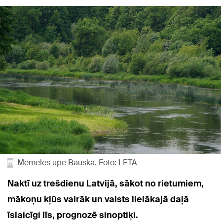
Mēmeles upe Bauskā. Foto: LETA
Naktī uz trešdienu Latvijā, sākot no rietumiem,
mākoņu kļūs vairāk un valsts lielākajā daļā
īslaicīgi līs, prognozē sinoptiķi.