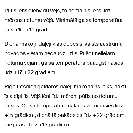
Pūtīs lēns dienvidu vējš, to nomainīs lēns līdz
mērens rietumu vējš. Minimālā gaisa temperatūra
būs +10..+15 grādi.
Dienā mākoņi daļēji klās debesis, valsts austrumu
novados vietām nedaudz uzlīs. Pūšot nelielam
rietumu vējam, gaisa temperatūra paaugstināsies
līdz +17..+22 grādiem.
Rīgā trešdien gaidāms daļēji mākoņains laiks, naktī
īslaicīgi līs. Vējš lēni līdz mēreni pūtīs no rietumu
puses. Gaisa temperatūra naktī pazemināsies līdz
+15 grādiem, dienā tā pakāpsies līdz +22 grādiem,
pie jūras - līdz +19 grādiem.