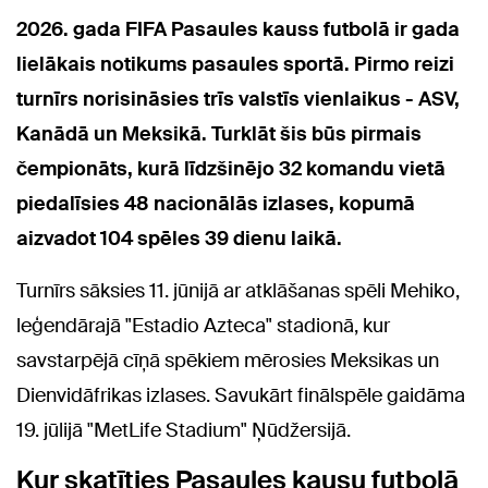
2026. gada FIFA Pasaules kauss futbolā ir gada
lielākais notikums pasaules sportā. Pirmo reizi
turnīrs norisināsies trīs valstīs vienlaikus - ASV,
Kanādā un Meksikā. Turklāt šis būs pirmais
čempionāts, kurā līdzšinējo 32 komandu vietā
piedalīsies 48 nacionālās izlases, kopumā
aizvadot 104 spēles 39 dienu laikā.
Turnīrs sāksies 11. jūnijā ar atklāšanas spēli Mehiko,
leģendārajā "Estadio Azteca" stadionā, kur
savstarpējā cīņā spēkiem mērosies Meksikas un
Dienvidāfrikas izlases. Savukārt finālspēle gaidāma
19. jūlijā "MetLife Stadium" Ņūdžersijā.
Kur skatīties Pasaules kausu futbolā