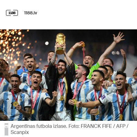
1188.lv
Argentīnas futbola izlase. Foto: FRANCK FIFE / AFP /
Scanpix