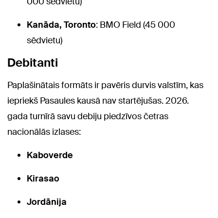
000 sēdvietu)
Kanāda, Toronto
: BMO Field (45 000
sēdvietu)
Debitanti
Paplašinātais formāts ir pavēris durvis valstīm, kas
iepriekš Pasaules kausā nav startējušas. 2026.
gada turnīrā savu debiju piedzīvos četras
nacionālās izlases:
Kaboverde
Kirasao
Jordānija