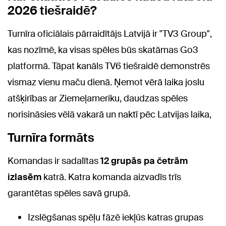
2026 tiešraidē?
Turnīra oficiālais pārraidītājs Latvijā ir "TV3 Group",
kas nozīmē, ka visas spēles būs skatāmas
Go3
platformā. Tāpat kanāls TV6
tiešraidē demonstrēs
vismaz vienu maču dienā. Ņemot vērā laika joslu
atšķirības ar Ziemeļameriku, daudzas spēles
norisināsies vēlā vakarā un naktī pēc Latvijas laika,
Turnīra formāts
Komandas ir sadalītas
12 grupās pa četrām
izlasēm
katrā. Katra komanda aizvadīs trīs
garantētas spēles savā grupā.
Izslēgšanas spēļu fāzē iekļūs katras grupas