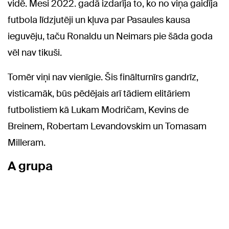
vidē. Mesi 2022. gadā izdarīja to, ko no viņa gaidīja
futbola līdzjutēji un kļuva par Pasaules kausa
ieguvēju, taču Ronaldu un Neimars pie šāda goda
vēl nav tikuši.
Tomēr viņi nav vienīgie. Šis finālturnīrs gandrīz,
visticamāk, būs pēdējais arī tādiem elitāriem
futbolistiem kā Lukam Modričam, Kevins de
Breinem, Robertam Levandovskim un Tomasam
Milleram.
A grupa