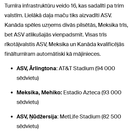
Turnīra infrastruktūru veido 16, kas sadalīti pa trim
valstīm. Lielākā daļa maču tiks aizvadīti ASV.
Kanāda spēles uzņems divās pilsētās, Meksika trīs,
bet ASV atlikušajās vienpadsmit. Visas trīs
rīkotājvalstis ASV, Meksika un Kanāda kvalificējās
finālturnīram automātiski kā mājinieces.
ASV, Ārlingtona
: AT&T Stadium (94 000
sēdvietu)
Meksika, Mehiko:
Estadio Azteca (93 000
sēdvietu)
ASV, Ņūdžersija
: MetLife Stadium (82 500
sēdvietu)