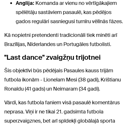
Anglija:
Komanda ar vienu no vērtīgākajiem
spēlētāju sastāviem pasaulē, kas pēdējos
gados regulāri sasniegusi turnīru vēlīnās fāzes.
Kā nopietni pretendenti tradicionāli tiek minēti arī
Brazīlijas, Nīderlandes un Portugāles futbolisti.
"Last dance" zvaigžņu trijotnei
Šis objektīvi būs pēdējais Pasaules kauss trijām
futbola ikonām - Lionelam Mesi (38 gadi), Krištianu
Ronaldu (41 gads) un Neimaram (34 gadi).
Vārdi, kas futbola faniem visā pasaulē komentārus
neprasa. Viņi ir ne tikai 21. gadsimta futbola
superzvaigznes, bet arī spīdekļi globālajā sporta