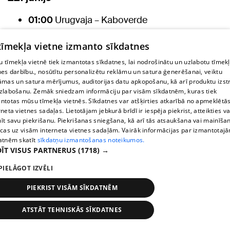
01:00
Urugvaja – Kaboverde
04:00
Jaunzēlande – Ēģipte
 tīmekļa vietne izmanto sīkdatnes
 tīmekļa vietnē tiek izmantotas sīkdatnes, lai nodrošinātu un uzlabotu tīmek
20:00
Argentīna – Austrija
nes darbību., nosūtītu personalizētu reklāmu un satura ģenerēšanai, veiktu
āmas un satura mērījumus, auditorijas datu apkopošanu, kā arī produktu izst
23. jūnijs
zlabošanu. Zemāk sniedzam informāciju par visām sīkdatnēm, kuras tiek
ntotas mūsu tīmekļa vietnēs. Sīkdatnes var atšķirties atkarībā no apmeklētā
rneta vietnes sadaļas. Lietotājam jebkurā brīdī ir iespēja piekrist, atteikties va
00:00
Francija – Irāka
īt savu piekrišanu. Piekrišanas sniegšana, kā arī tās atsaukšana vai mainīša
ecas uz visām interneta vietnes sadaļām. Vairāk informācijas par izmantotaj
03:00
Norvēģija – Senegāla
atnēm skatīt
sīkdatņu izmantošanas noteikumos.
ĪT VISUS PARTNERUS
(1718) →
06:00
Jordānija – Alžīrija
PIELĀGOT IZVĒLI
20:00
Portugāle – Uzbekistāna
PIEKRIST VISĀM SĪKDATNĒM
ATSTĀT TEHNISKĀS SĪKDATNES
23:00
Anglija – Gana
News
Search
1188 play
Transport
More