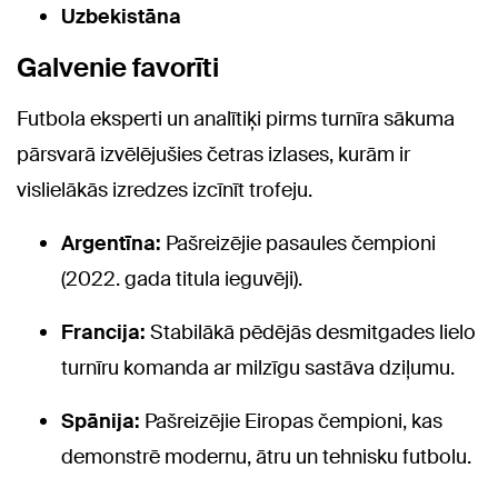
Uzbekistāna
Galvenie favorīti
Futbola eksperti un analītiķi pirms turnīra sākuma
pārsvarā izvēlējušies četras izlases, kurām ir
vislielākās izredzes izcīnīt trofeju.
Argentīna:
Pašreizējie pasaules čempioni
(2022. gada titula ieguvēji).
Francija:
Stabilākā pēdējās desmitgades lielo
turnīru komanda ar milzīgu sastāva dziļumu.
Spānija:
Pašreizējie Eiropas čempioni, kas
demonstrē modernu, ātru un tehnisku futbolu.