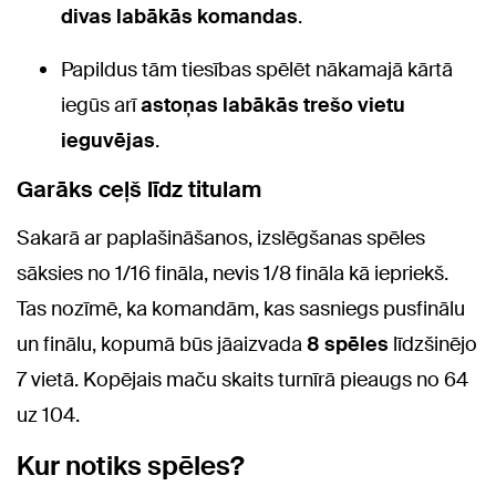
divas labākās komandas
.
Papildus tām tiesības spēlēt nākamajā kārtā
iegūs arī
astoņas labākās trešo vietu
ieguvējas
.
Garāks ceļš līdz titulam
Sakarā ar paplašināšanos, izslēgšanas spēles
sāksies no 1/16 fināla, nevis 1/8 fināla kā iepriekš.
Tas nozīmē, ka komandām, kas sasniegs pusfinālu
un finālu, kopumā būs jāaizvada
8 spēles
līdzšinējo
7 vietā. Kopējais maču skaits turnīrā pieaugs no 64
uz 104.
Kur notiks spēles?