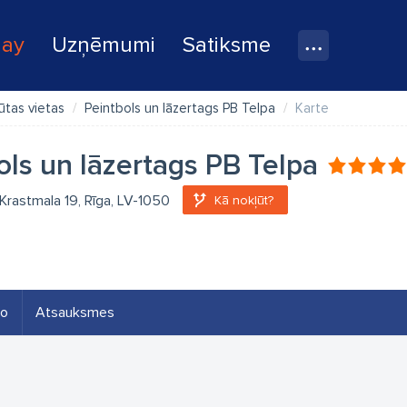
lay
Uzņēmumi
Satiksme
pūtas vietas
Peintbols un lāzertags PB Telpa
Karte
ols un lāzertags PB Telpa
Krastmala 19, Rīga, LV-1050
Kā nokļūt?
eo
Atsauksmes