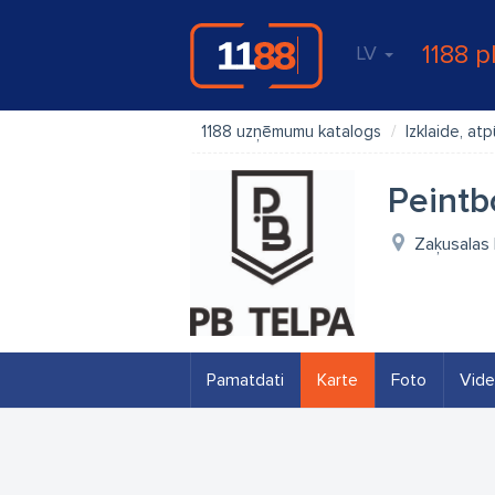
1188 p
LV
1188 uzņēmumu katalogs
Izklaide, at
Peintb
Zaķusalas 
Pamatdati
Karte
Foto
Vid