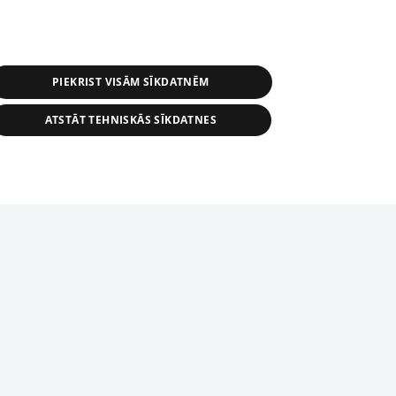
PIEKRIST VISĀM SĪKDATNĒM
ATSTĀT TEHNISKĀS SĪKDATNES
s, tās daļas vai datu bāzē iekļautās
ai informācijas daļas pavairošana vai
ādā formā stingri aizliegta. Tāpat arī ir
tīmekļa vietne nevarēs pilnvērtīgi darboties un sniegt
pielāde automātiskā režīmā. Jebkura
publicētā materiāla pārpublicēšana ir
zliegta bez 1188 web lapas redakcijas