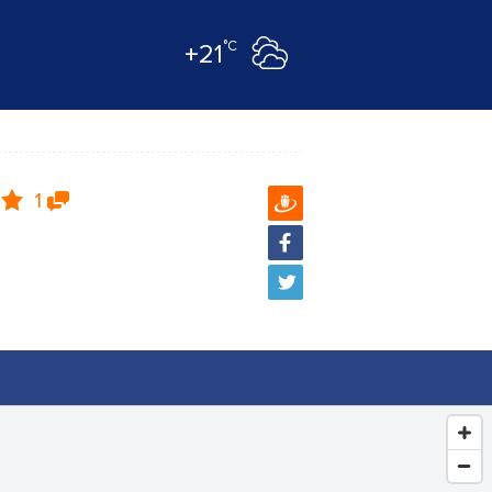
°C
+21
1