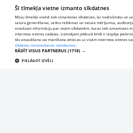
Šī tīmekļa vietne izmanto sīkdatnes
Mūsu tīmekļa vietnē tiek izmantotas sīkdatnes, lai nodrošinātu un u
satura ģenerēšanai, veiktu reklāmas un satura mērījumus, auditorij
sniedzam informāciju par visām sīkdatnēm, kuras tiek izmantotas mū
interneta vietnes sadaļas. Lietotājam jebkurā brīdī ir iespēja piekrist
tās atsaukšana vai mainīšana attiecas uz visām interneta vietnes s
sīkdatņu izmantošanas noteikumos.
RĀDĪT VISUS PARTNERUS
(1718) →
PIELĀGOT IZVĒLI
TEHNISKĀS/OBLIGĀTĀS
STATISTIKAS
M
Tehniskās/
Tehniskās/obligātās sīkdatnes nepieciešamas, lai lietotājs varētu brīvi apm
lietotājam nepieciešamo informāciju.
Par mums
Uzņēmu
Nodrošinātājs
/
Darbības
Reklāma
Autobusi
Nosaukums
Apra
Domēns
ilgums
starptau
Biznesa klientiem