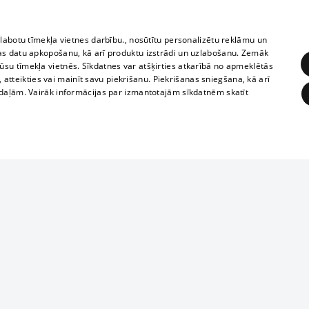
zlabotu tīmekļa vietnes darbību., nosūtītu personalizētu reklāmu un
as datu apkopošanu, kā arī produktu izstrādi un uzlabošanu. Zemāk
su tīmekļa vietnēs. Sīkdatnes var atšķirties atkarībā no apmeklētās
, atteikties vai mainīt savu piekrišanu. Piekrišanas sniegšana, kā arī
adaļām. Vairāk informācijas par izmantotajām sīkdatnēm skatīt
ĒRĶĒŠANA
FUNKCIONĀLĀS
NEKLASIFICĒTĀS
1188 datu bāze
obligātās
Statistikas
Mērķēšana
Funkcionālās
Neklasificētās
informācijas, v
izplatīšana jebk
eklēt un pārlūkot tīmekļa vietni un izmantot tās piedāvātās iespējas. Bez šīm sīkdatnēm 
aizliegta leju
mi
Kinoteātros
1188 web lapā 
, vilcieni,
TV programma
kategoriski ai
ksts
tiskie reisi
atļaujas.
Līguma noteikumi