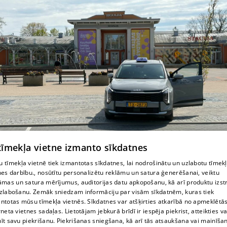
 tīmekļa vietne izmanto sīkdatnes
 tīmekļa vietnē tiek izmantotas sīkdatnes, lai nodrošinātu un uzlabotu tīmek
nes darbību., nosūtītu personalizētu reklāmu un satura ģenerēšanai, veiktu
Курьерские услуги
āmas un satura mērījumus, auditorijas datu apkopošanu, kā arī produktu izst
zlabošanu. Zemāk sniedzam informāciju par visām sīkdatnēm, kuras tiek
ntotas mūsu tīmekļa vietnēs. Sīkdatnes var atšķirties atkarībā no apmeklētā
rneta vietnes sadaļas. Lietotājam jebkurā brīdī ir iespēja piekrist, atteikties va
īt savu piekrišanu. Piekrišanas sniegšana, kā arī tās atsaukšana vai mainīša