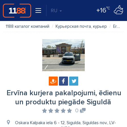
°C
+16
RU
1188 каталог компаний
Курьерская почта, курьер
Ervīna kurjera pakalpojumi, ēdienu un produktu piegāde Siguldā
Ervīna kurjera pakalpojumi, ēdienu
un produktu piegāde Siguldā
0
Oskara Kalpaka iela 6 - 12, Sigulda, Siguldas nov., LV-