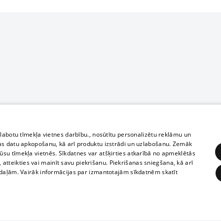
zlabotu tīmekļa vietnes darbību., nosūtītu personalizētu reklāmu un
as datu apkopošanu, kā arī produktu izstrādi un uzlabošanu. Zemāk
su tīmekļa vietnēs. Sīkdatnes var atšķirties atkarībā no apmeklētās
, atteikties vai mainīt savu piekrišanu. Piekrišanas sniegšana, kā arī
adaļām. Vairāk informācijas par izmantotajām sīkdatnēm skatīt