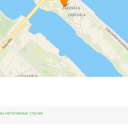
к проходит игра в пейнтбол?
Желающие сыграть за 30 минут до зарезервированного времени
рк,
Выдаётся необходимая экипировка - пейнтбольная маска, перча
кже знаком распознавания команд) и при выходе на площадку 
ркер.
Прочитан инструктаж,
Делим случайные команды и начинаем игру!
Во время игры и после неё вы сможете поделиться воспоминан
ступным для каждой группы игроков!
После активной игры можно принять душ (в Югле), поэтому сове
йдёт!
S.Информация для организаторов вечеринки по пейнтболу и ла
Нужно приехать за 30 мин. до забронированного игрового време
Советуем игрокам взять с собой удобную спортивную одежду, 
ны негативные случаи
ортивную обувь.
Оставить машину на бесплатной парковке.