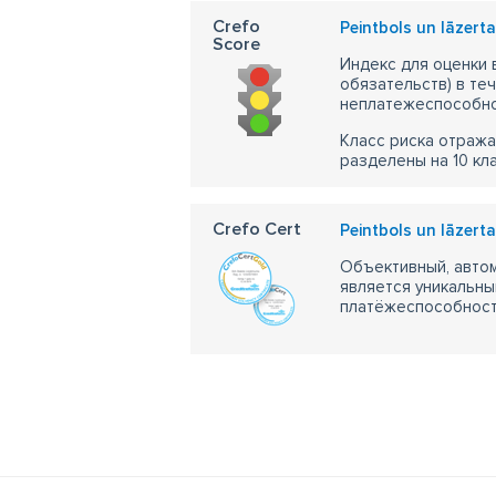
• 
Crefo
Peintbols un lāzert
ме
Score
Ра
Индекс для оценки
PB
обязательств) в те
неплатежеспособно
Ад
На
Класс риска отража
Те
разделены на 10 кл
28
Эл
Crefo Cert
in
Peintbols un lāzert
Объективный, автом
PB
является уникальны
Ад
платёжеспособности
Ул
Те
28
Эл
in
Да
Вр