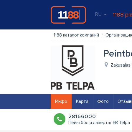
RU
1188 pl
1188 каталог компаний
Организация
Peintb
Zaķusalas 
Инфо
Карта
Фото
Отзыв
28166000
Пейнтбол и лазертаг PB Telpa