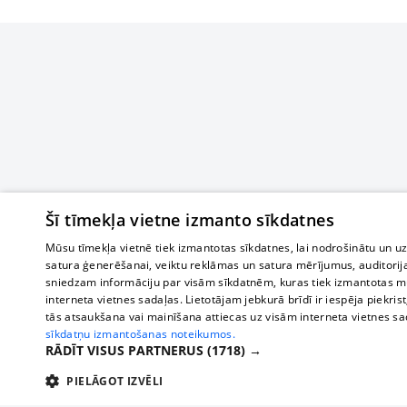
Šī tīmekļa vietne izmanto sīkdatnes
Mūsu tīmekļa vietnē tiek izmantotas sīkdatnes, lai nodrošinātu un u
satura ģenerēšanai, veiktu reklāmas un satura mērījumus, auditorij
sniedzam informāciju par visām sīkdatnēm, kuras tiek izmantotas mū
interneta vietnes sadaļas. Lietotājam jebkurā brīdī ir iespēja piekrist
tās atsaukšana vai mainīšana attiecas uz visām interneta vietnes s
sīkdatņu izmantošanas noteikumos.
RĀDĪT VISUS PARTNERUS
(1718) →
PIELĀGOT IZVĒLI