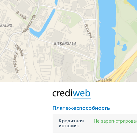
Ка
• 
па
• 
та
ма
• 
• 
• 
до
• 
по
P.
Платежеспособность
• 
• 
Кредитная
Не зарегистрирова
история:
сп
• 