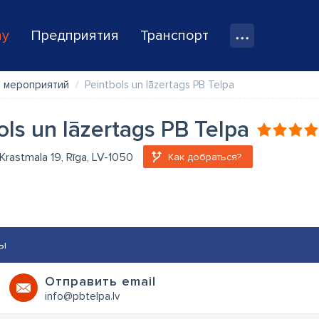
ay
Предприятия
Транспорт
 мероприятий
Peintbols un lāzertags PB Telpa
ols un lāzertags PB Telpa
Krastmala 19, Rīga, LV-1050
Как добраться?
ы
Oтправить email
info@pbtelpa.lv