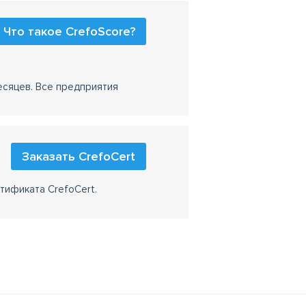
чно предсказывается время и расходы
Что такое CrefoScore?
0
есяцев. Все предприятия
Заказать CrefoCert
тификата CrefoCert.