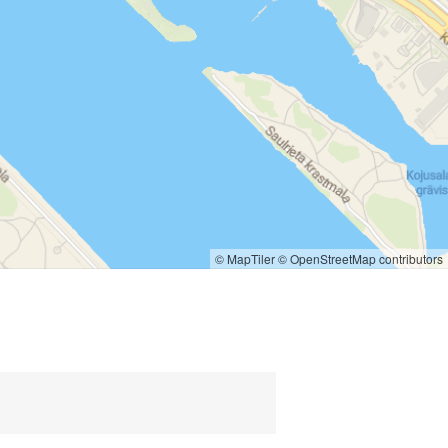
, прибывают в PB Telpa пейнтбольный
тки, защитный жилет (который служит
будет выдано пейнтбольное оружие-
иями за праздничным столом,
© MapTiler
© OpenStreetMap contributors
туем взять с собой полотенце, пот
зертагу
ни.
которую надеть под комбинезон и