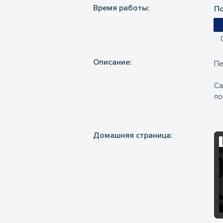
Время работы:
По
Oписание:
Пе
Са
ло
Во
ра
Домашняя страница:
Ес
ро
На
и 
За
Са
Пр