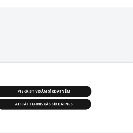
PIEKRIST VISĀM SĪKDATNĒM
ATSTĀT TEHNISKĀS SĪKDATNES