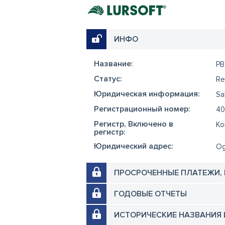
Ка
PB
Ад
ИНФО
Ог
Те
Название:
PB
28
Эл
Cтатус:
Re
in
Юридическая информация:
Sa
Регистрационный номер:
40
Регистр, Включено в
Ko
регистр:
Юридический адрес:
Og
ПРОСРОЧЕННЫЕ ПЛАТЕЖИ,
ГОДОВЫЕ ОТЧЕТЫ
ИСТОРИЧЕСКИЕ НАЗВАНИЯ 