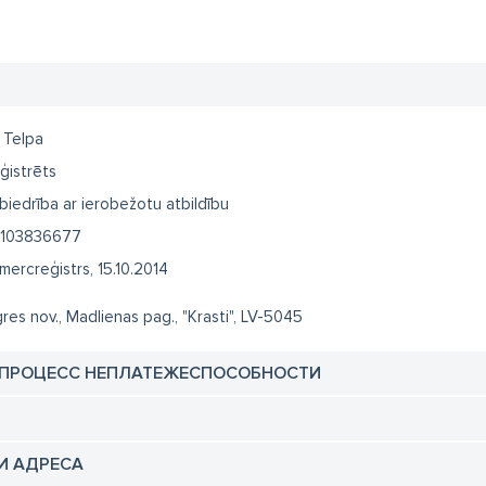
к подать заявку
 Telpa Парк пейнтбола и Лазертага Огрского края
рес:
рская обл., Мадлиенская волость, "Krasti", LV-5045
лефон:
 Telpa
166000
ектронная почта:
ģistrēts
fo@pbtelpa.lv
biedrība ar ierobežotu atbildību
103836677
mercreģistrs, 15.10.2014
res nov., Madlienas pag., "Krasti", LV-5045
 ПРОЦЕСС НЕПЛАТЕЖЕСПОСОБНОСТИ
И АДРЕСА