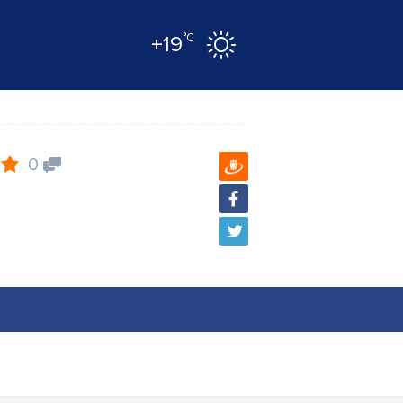
°C
+19
0