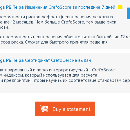
Приятная новость для организатора мероприятия – четко и то
ags PB Telpa
Изменения CrefoScore за последние 7 дней
роприятия.
сположения парков:
 вероятности рисков дефолта (невыполнения денежных
 Telpa Парк отдыха на Закюсале:
чение 12 месяцев. Чем больше CrefoScore, тем выше риск
сти.
рес:
бережная Закюсалас 19, Земгальское предместье, Рига, LV-105
ет вероятность невыполнения обязательств в ближайшие 12 м
лефон:
ассов риска. Служат для быстрого принятия решения.
166000
ектронная почта:
fo@pbtelpa.lv
ags PB Telpa
Сертификат CrefoCert не выдан
атизированный и легко интерпретируемый - CrefoScore
 Telpa Парк пейнтбола и Лазертага в Югле
м индексом, который используется для расчёта
рес:
 предприятий, чтобы изучить их соответствие стандартам сер
ица Саламандрас 1, Видземское предместье, Рига, LV-1024
лефон:
166000
ектронная почта:
Buy a statement
fo@pbtelpa.lv
та
емя