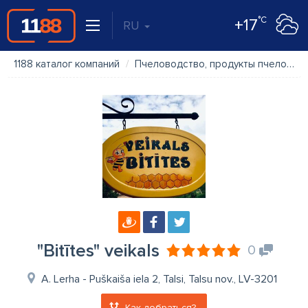
°C
+17
RU
1188 каталог компаний
Пчеловодство, продукты пчеловодства
"Bitītes" veikals
0
A. Lerha - Puškaiša iela 2, Talsi, Talsu nov., LV-3201
Как добраться?