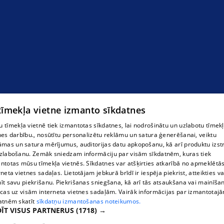
 tīmekļa vietne izmanto sīkdatnes
 tīmekļa vietnē tiek izmantotas sīkdatnes, lai nodrošinātu un uzlabotu tīmek
nes darbību., nosūtītu personalizētu reklāmu un satura ģenerēšanai, veiktu
āmas un satura mērījumus, auditorijas datu apkopošanu, kā arī produktu izst
zlabošanu. Zemāk sniedzam informāciju par visām sīkdatnēm, kuras tiek
ntotas mūsu tīmekļa vietnēs. Sīkdatnes var atšķirties atkarībā no apmeklētā
rneta vietnes sadaļas. Lietotājam jebkurā brīdī ir iespēja piekrist, atteikties va
īt savu piekrišanu. Piekrišanas sniegšana, kā arī tās atsaukšana vai mainīša
ecas uz visām interneta vietnes sadaļām. Vairāk informācijas par izmantotaj
atnēm skatīt
sīkdatņu izmantošanas noteikumos.
ĪT VISUS PARTNERUS
(1718) →