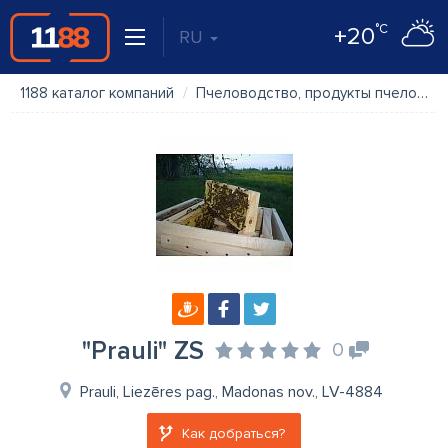
°C
+20
RU
1188 каталог компаний
Пчеловодство, продукты пчеловодства
"Prauli" ZS
0
Prauli, Liezēres pag., Madonas nov., LV-4884
Как добраться?