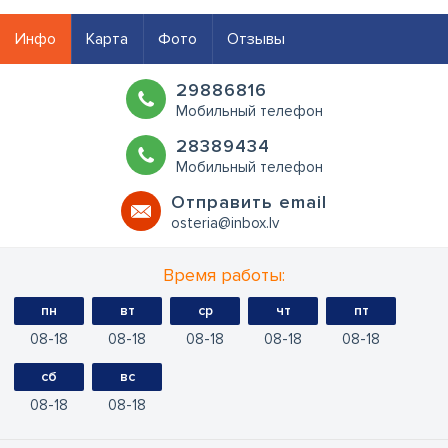
Инфо
Карта
Фото
Отзывы
29886816
Мобильный телефон
28389434
Мобильный телефон
Oтправить email
osteria@inbox.lv
Время работы:
пн
вт
ср
чт
пт
08
18
08
18
08
18
08
18
08
18
сб
вс
08
18
08
18