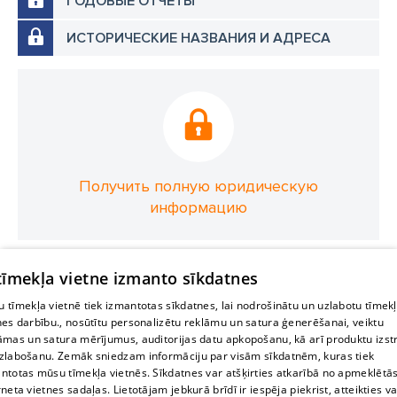
ГОДОВЫЕ ОТЧЕТЫ
ИСТОРИЧЕСКИЕ НАЗВАНИЯ И АДРЕСА
Получить полную юридическую
информацию
 tīmekļa vietne izmanto sīkdatnes
 tīmekļa vietnē tiek izmantotas sīkdatnes, lai nodrošinātu un uzlabotu tīmek
nes darbību., nosūtītu personalizētu reklāmu un satura ģenerēšanai, veiktu
āmas un satura mērījumus, auditorijas datu apkopošanu, kā arī produktu izst
zlabošanu. Zemāk sniedzam informāciju par visām sīkdatnēm, kuras tiek
ntotas mūsu tīmekļa vietnēs. Sīkdatnes var atšķirties atkarībā no apmeklētā
rneta vietnes sadaļas. Lietotājam jebkurā brīdī ir iespēja piekrist, atteikties va