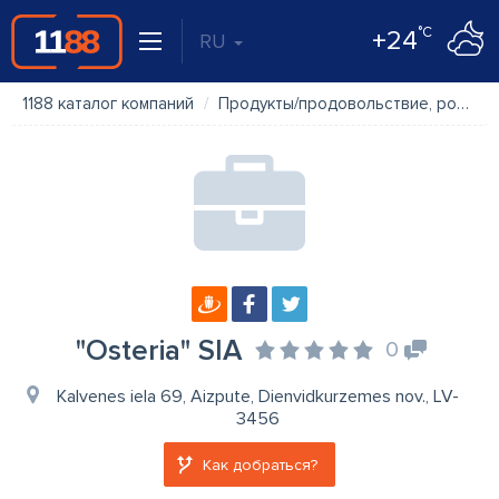
°C
+24
RU
1188 каталог компаний
Продукты/продовольствие, розничная торговля
"Osteria" SIA
0
Kalvenes iela 69, Aizpute, Dienvidkurzemes nov., LV-
3456
Как добраться?