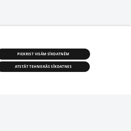
PIEKRIST VISĀM SĪKDATNĒM
ATSTĀT TEHNISKĀS SĪKDATNES
астичное распространение или
информации из баз данных 1188 в
строго запрещено. Также