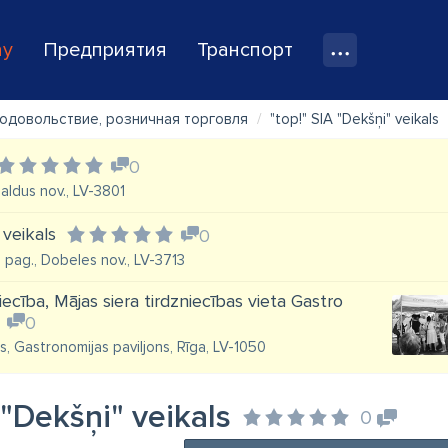
ay
Предприятия
Транспорт
одовольствие, розничная торговля
"top!" SIA "Dekšņi" veikals
0
Saldus nov., LV-3801
 veikals
0
tu pag., Dobeles nov., LV-3713
ecība, Mājas siera tirdzniecības vieta Gastro
0
us, Gastronomijas paviljons, Rīga, LV-1050
 "Dekšņi" veikals
0