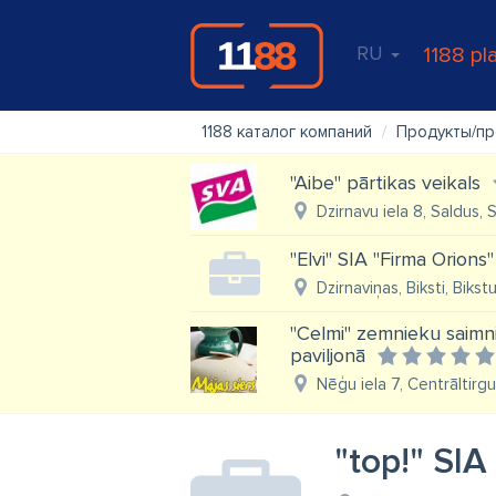
RU
1188 pl
1188 каталог компаний
Продукты/пр
"Aibe" pārtikas veikals
Dzirnavu iela 8, Saldus, 
"Elvi" SIA "Firma Orions"
Dzirnaviņas, Biksti, Biks
"Celmi" zemnieku saimni
paviljonā
Nēģu iela 7, Centrāltirg
"top!" SIA