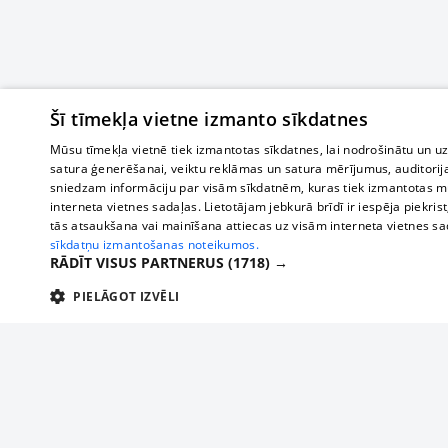
Šī tīmekļa vietne izmanto sīkdatnes
Mūsu tīmekļa vietnē tiek izmantotas sīkdatnes, lai nodrošinātu un u
satura ģenerēšanai, veiktu reklāmas un satura mērījumus, auditorij
sniedzam informāciju par visām sīkdatnēm, kuras tiek izmantotas mū
interneta vietnes sadaļas. Lietotājam jebkurā brīdī ir iespēja piekrist
tās atsaukšana vai mainīšana attiecas uz visām interneta vietnes s
sīkdatņu izmantošanas noteikumos.
RĀDĪT VISUS PARTNERUS
(1718) →
PIELĀGOT IZVĒLI
TEHNISKĀS/OBLIGĀTĀS
STATISTIKAS
M
Tehniskās/