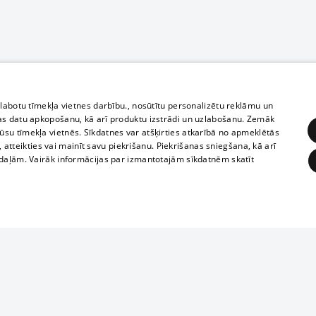
zlabotu tīmekļa vietnes darbību., nosūtītu personalizētu reklāmu un
as datu apkopošanu, kā arī produktu izstrādi un uzlabošanu. Zemāk
su tīmekļa vietnēs. Sīkdatnes var atšķirties atkarībā no apmeklētās
, atteikties vai mainīt savu piekrišanu. Piekrišanas sniegšana, kā arī
adaļām. Vairāk informācijas par izmantotajām sīkdatnēm skatīt
ĒRĶĒŠANA
FUNKCIONĀLĀS
NEKLASIFICĒTĀS
Полное или ч
obligātās
Statistikas
Mērķēšana
Funkcionālās
Neklasificētās
копирование 
любой форме 