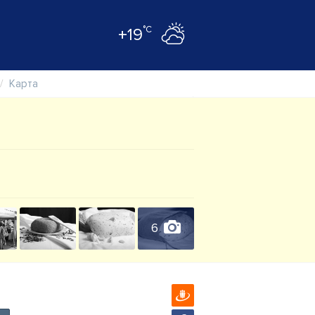
°C
+19
Карта
6