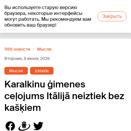
Вы используете старую версию
+21
°C
браузера, некоторые интерфейсы
Закрыть
могут работать. Мы рекомендуем вам
обновить ваш браузер!
Reklāma
1188 новости
Мысли
Вторник, 9 июня, 2026
Мысли
Izklaide
Karalkinu ģimenes
ceļojums Itālijā neiztiek bez
kašķiem