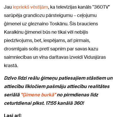
Jau
iepriekš vēstījām
, ka t
elevīzijas kanāls "360TV"
sarūpēja grandiozu pārsteigumu – ceļojumu
ģimenei uz gleznaino Toskānu. Šis brauciens
Karalkinu ģimenei būs ne tikai vēl nebijis
piedzīvojums, bet, iespējams, arī pirmais,
drosmīgais solis pretī sapnim par savas kazu
saimniecības un vīna darītavas izveidi Vidusjūras
krastā.
Dzīvo līdzi reālu ģimeņu pa
tiesajiem stāstiem un
attiecību līkločiem pašmāju attiecību realitātes
seriālā
"Ģimene burkā"
no pirmdienas līdz
ceturtdienai plkst. 17:55 kanālā 360!
Lasi arī: