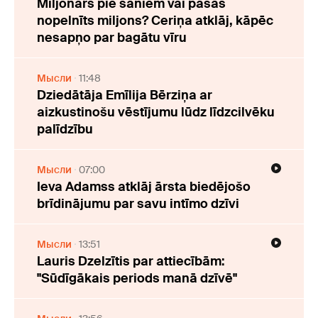
Miljonārs pie sāniem vai pašas
nopelnīts miljons? Ceriņa atklāj, kāpēc
nesapņo par bagātu vīru
Мысли
11:48
Dziedātāja Emīlija Bērziņa ar
aizkustinošu vēstījumu lūdz līdzcilvēku
palīdzību
Мысли
07:00
Ieva Adamss atklāj ārsta biedējošo
brīdinājumu par savu intīmo dzīvi
Мысли
13:51
Lauris Dzelzītis par attiecībām:
"Sūdīgākais periods manā dzīvē"