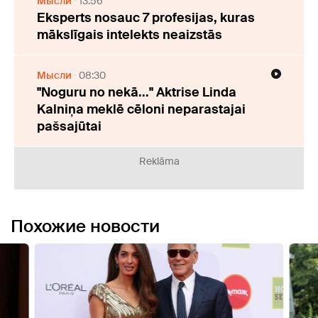
Мысли
13:56
Eksperts nosauc 7 profesijas, kuras
mākslīgais intelekts neaizstās
Мысли
08:30
"Noguru no nekā..." Aktrise Linda
Kalniņa meklē cēloni neparastajai
pašsajūtai
Reklāma
Похожие новости