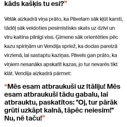
kāds kašķis tu esi?
Vēlāk aizkadrā viņa prāto, ka Pāvelam sāk kļūt karsti,
tādēļ sāk veidoties pesimistisks skats uz dzīvi un
vīru kaitina pilnīgi viss. Ģimene sāk orientēties pēc
kazu spiriņām un Vendija spriež, ka dodas pareizā
virzienā, lai sastaptu kaziņas. Pāvels gan prāto, ka
viņiem nesanāks apskatīt kazas, jo tur nevarēs tikt
klāt. Vendija aizkadrā pārmet:
Mēs esam atbraukuši uz Itāliju! Mēs
esam atbraukuši tādu gabalu, lai
atbrauktu, paskatītos: "Oj, tur pārāk
grūti uzkāpt kalnā, tāpēc neiesim!"
Nu, nē taču!