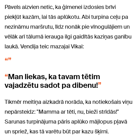
Pāvels aizvien netic, ka ģimenei izdosies brīvi
piekļūt kazām, lai tās aplūkotu. Abi turpina ceļu pa
nezināmu maršrutu, līdz nonāk pie vīnogulājiem un
vēlāk arī tālumā ierauga ilgi gaidītās kaziņas ganību
laukā. Vendija teic mazajai Vikai:
Man liekas, ka tavam tētim
vajadzētu sadot pa dibenu!
Tikmēr meitiņa aizkadrā norāda, ka notiekošais viņu
nepārsteidz: "Mamma ar tēti, nu, bieži strīdās!"
Sarunas turpinājuma pāris aplūko mājlopus pļavā
un spriež, kas tā varētu būt par kazu šķirni.