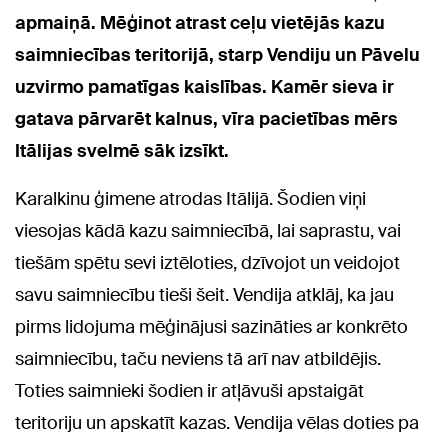
apmaiņā. Mēģinot atrast ceļu vietējās kazu
saimniecības teritorijā, starp Vendiju un Pāvelu
uzvirmo pamatīgas kaislības. Kamēr sieva ir
gatava pārvarēt kalnus, vīra pacietības mērs
Itālijas svelmē sāk izsīkt.
Karalkinu ģimene atrodas Itālijā. Šodien viņi
viesojas kādā kazu saimniecībā, lai saprastu, vai
tiešām spētu sevi iztēloties, dzīvojot un veidojot
savu saimniecību tieši šeit. Vendija atklāj, ka jau
pirms lidojuma mēģinājusi sazināties ar konkrēto
saimniecību, taču neviens tā arī nav atbildējis.
Toties saimnieki šodien ir atļāvuši apstaigāt
teritoriju un apskatīt kazas.
Vendija vēlas doties pa