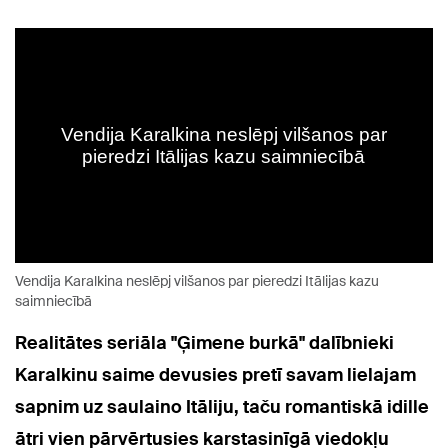
Vendija Karalkina neslēpj vilšanos par pieredzi Itālijas kazu
saimniecībā
Realitātes seriāla "Ģimene burkā" dalībnieki
Karalkinu saime
devusies pretī savam lielajam
sapnim uz saulaino Itāliju, taču romantiskā idille
ātri vien pārvērtusies karstasinīgā viedokļu