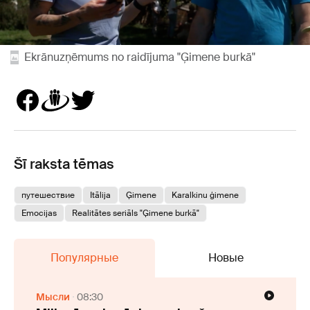
Ekrānuzņēmums no raidījuma "Ģimene burkā"
Šī raksta tēmas
путешествие
Itālija
Ģimene
Karalkinu ģimene
Emocijas
Realitātes seriāls "Ģimene burkā"
Популярные
Новые
Мысли
08:30