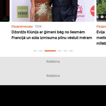
Развлечение
11:14
Разв
Džordžs Klūnijs ar ģimeni bēg no liesmām
Evija
Francijā un sūta izmisuma pilnu vēstuli mēram
meiti
mīlēti
Reklāma
Reklāma