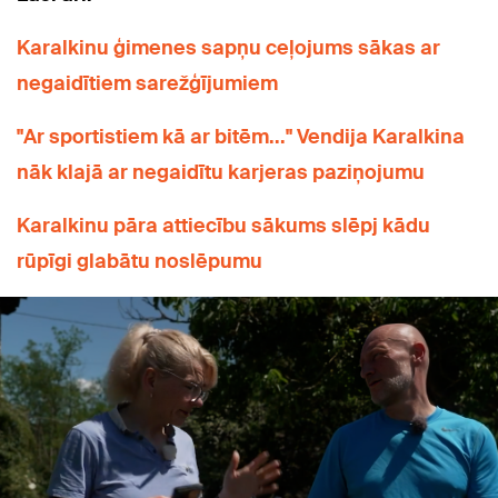
Karalkinu ģimenes sapņu ceļojums sākas ar
negaidītiem sarežģījumiem
"Ar sportistiem kā ar bitēm..." Vendija Karalkina
nāk klajā ar negaidītu karjeras paziņojumu
Karalkinu pāra attiecību sākums slēpj kādu
rūpīgi glabātu noslēpumu