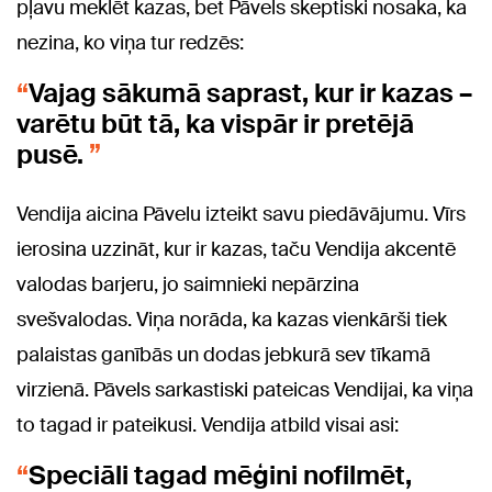
pļavu meklēt kazas, bet Pāvels skeptiski nosaka, ka
nezina, ko viņa tur redzēs:
Vajag sākumā saprast, kur ir kazas –
varētu būt tā, ka vispār ir pretējā
pusē.
Vendija aicina Pāvelu izteikt savu piedāvājumu. Vīrs
ierosina uzzināt, kur ir kazas, taču Vendija akcentē
valodas barjeru, jo saimnieki nepārzina
svešvalodas. Viņa norāda, ka kazas vienkārši tiek
palaistas ganībās un dodas jebkurā sev tīkamā
virzienā. Pāvels sarkastiski pateicas Vendijai, ka viņa
to tagad ir pateikusi. Vendija atbild visai asi:
Speciāli tagad mēģini nofilmēt,