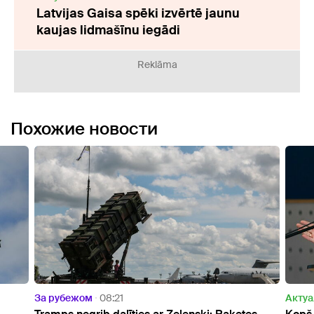
Latvijas Gaisa spēki izvērtē jaunu
kaujas lidmašīnu iegādi
Reklāma
Похожие новости
Актуально
12:33
Актуа