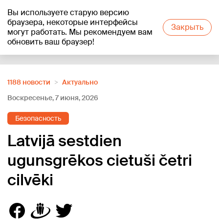
Вы используете старую версию
+13
°C
браузера, некоторые интерфейсы
Закрыть
могут работать. Мы рекомендуем вам
обновить ваш браузер!
Reklāma
1188 новости
Актуально
Воскресенье, 7 июня, 2026
Безопасность
Latvijā sestdien
ugunsgrēkos cietuši četri
cilvēki