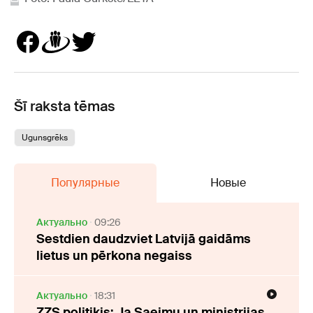
Šī raksta tēmas
Ugunsgrēks
Популярные
Новые
Актуально
09:26
Sestdien daudzviet Latvijā gaidāms
lietus un pērkona negaiss
Актуально
18:31
ZZS politiķis: Ja Saeimu un ministrijas