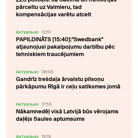
pārceltu uz Valmieru, tad
kompensācijas varētu atcelt
Актуально
13:51
PAPILDINĀTS [15:40]:"Swedbank"
atjaunojusi pakalpojumu darbību pēc
tehniskiem traucējumiem
Актуально
06:03
Gandrīz trešdaļa ārvalstu pilsoņu
pārkāpumu Rīgā ir ceļu satiksmes jomā
Актуально
17:55
Nākamnedēļ visā Latvijā būs vērojams
daļējs Saules aptumsums
Актуально
19:19