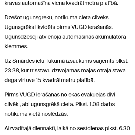
kravas automašīna viena kvadrātmetra platībā.
Dzēšot ugunsgrēku, notikumā cieta cilvēks.
Ugunsgrēks likvidēts pirms VUGD ierašanās.
Ugunsdzēsēji atvienoja automašīnas akumulatora
klemmes.
Uz Smārdes ielu Tukumā izsaukums saņemts plkst.
23.38, kur trīsstāvu dzīvojamās mājas otrajā stāvā
dega virtuve 15 kvadrātmetru platībā.
Pirms VUGD ierašanās no ēkas evakuējās divi
cilvēki, abi ugunsgrēkā cieta. Plkst. 1.08 darbs
notikuma vietā noslēdzās.
Aizvadītajā diennaktī, laikā no sestdienas plkst. 6.30