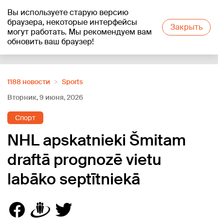
Вы используете старую версию
+20
°C
браузера, некоторые интерфейсы
Закрыть
могут работать. Мы рекомендуем вам
обновить ваш браузер!
Reklāma
1188 новости
Sports
Вторник, 9 июня, 2026
Спорт
NHL apskatnieki Šmitam
draftā prognozē vietu
labāko septītniekā