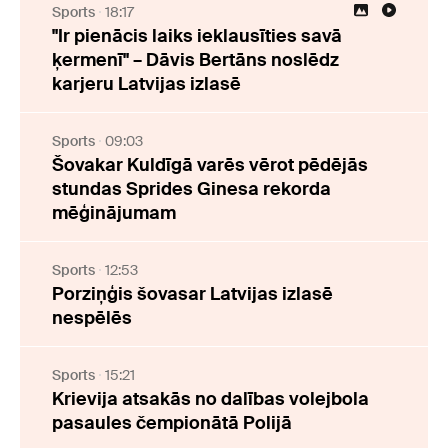
Sports
18:17
"Ir pienācis laiks ieklausīties savā
ķermenī" – Dāvis Bertāns noslēdz
karjeru Latvijas izlasē
Sports
09:03
Šovakar Kuldīgā varēs vērot pēdējās
stundas Sprides Ginesa rekorda
mēģinājumam
Sports
12:53
Porziņģis šovasar Latvijas izlasē
nespēlēs
Sports
15:21
Krievija atsakās no dalības volejbola
pasaules čempionātā Polijā