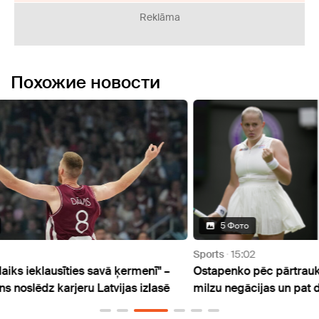
Reklāma
Похожие новости
5 Фото
Sports
15:02
Sport
" –
Ostapenko pēc pārtrauktās spēles saņēmusi
Kriev
asē
milzu negācijas un pat draudus sociālajos tīklos
čempi