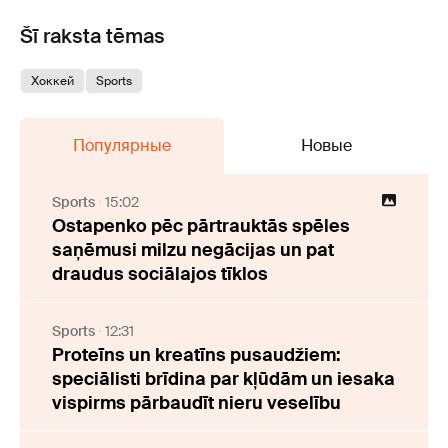
Šī raksta tēmas
Хоккей
Sports
Популярные
Новые
Sports
15:02
Ostapenko pēc pārtrauktās spēles
saņēmusi milzu negācijas un pat
draudus sociālajos tīklos
Sports
12:31
Proteīns un kreatīns pusaudžiem:
speciālisti brīdina par kļūdām un iesaka
vispirms pārbaudīt nieru veselību