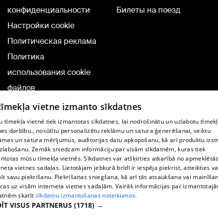
конфиденциальности
Билеты на поезд
Настройки cookie
Политическая реклама
Политика
использования cookie
файлов
Добавление
 tīmekļa vietne izmanto sīkdatnes
комментариев
 tīmekļa vietnē tiek izmantotas sīkdatnes, lai nodrošinātu un uzlabotu tīmek
nes darbību., nosūtītu personalizētu reklāmu un satura ģenerēšanai, veiktu
āmas un satura mērījumus, auditorijas datu apkopošanu, kā arī produktu izst
TВ-программа
zlabošanu. Zemāk sniedzam informāciju par visām sīkdatnēm, kuras tiek
Условия договора
ntotas mūsu tīmekļa vietnēs. Sīkdatnes var atšķirties atkarībā no apmeklētā
rneta vietnes sadaļas. Lietotājam jebkurā brīdī ir iespēja piekrist, atteikties va
360 Ziņu kontakti
īt savu piekrišanu. Piekrišanas sniegšana, kā arī tās atsaukšana vai mainīša
ecas uz visām interneta vietnes sadaļām. Vairāk informācijas par izmantotaj
Helio Media
atnēm skatīt
sīkdatņu izmantošanas noteikumos.
ĪT VISUS PARTNERUS
(1718) →
Служба помощи портала: э-почта -
info@1188.lv