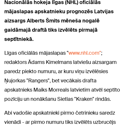
Nacionālās hokeja līgas (NHL) oficiālās
mājaslapas apskatnieku prognozēs Latvijas
aizsargs Alberts Šmits mēneša nogalē
gaidāmajā draftā tiks izvēlēts pirmajā
septītniekā.
Līgas oficiālās mājaslapas "
www.nhl.com"
;
redaktors Ādams Kimelmans latviešu aizsargam
paredz piekto numuru, ar kuru viņu izvēlēsies
Ņujorkas "Rangers", bet vecākais drafta
apskatnieks Maiks Morreals latvietim atvēl septīto
pozīciju un nonākšanu Sietlas "Kraken" rindās.
Abi vadošie apskatnieki pirmo četrinieku saredz
vienādi - ar pirmo numuru tiks izvēlēts uzbrucējs