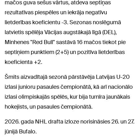
mačos guva sešus vārtus, atdeva septiņas
rezultatīvas piespēles un iekrāja negatīvu
lietderības koeficientu -3. Sezonas noslēgumā
latvietis spēlēja Vācijas augstākajā līgā (DEL),
Minhenes "Red Bull" sastāvā 16 mačos tiekot pie
septiņiem punktiem (2+5) un pozitīva lietderības
koeficienta +2.
Šmits aizvadītajā sezonā pārstāvēja Latvijas U-20
izlasi junioru pasaules čempionātā, kā arī nacionālo
izlasi olimpiskajās spēlēs, kur bija turnīra jaunākais
hokejists, un pasaules čempionātā.
2026. gada NHL drafta izloze norisināsies 26. un 27.
jūnijā Bufalo.