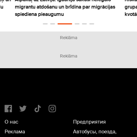
du
migrantu atdošanu un brīdina par migrācijas
grupa
spiediena pieaugumu
kvotā
Reklāma
Reklāma
О нас
Предприятия
Реклама
Автобусы, поезда,