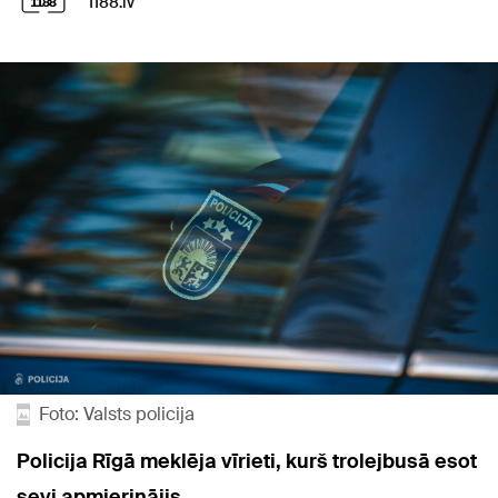
1188.lv
Foto: Valsts policija
Policija Rīgā meklēja vīrieti, kurš trolejbusā esot
sevi apmierinājis.