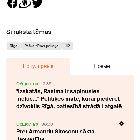
Šī raksta tēmas
Rīga
Pašvaldības policija
112
Популярные
Новые
Oбщество
12:39
"Izskatās, Rasima ir sapinusies
melos..." Politiķes māte, kurai piederot
dzīvoklis Rīgā, patiesībā strādā Latgalē
Oбщество
08:30
Pret Armandu Simsonu sākta
tiesvedība