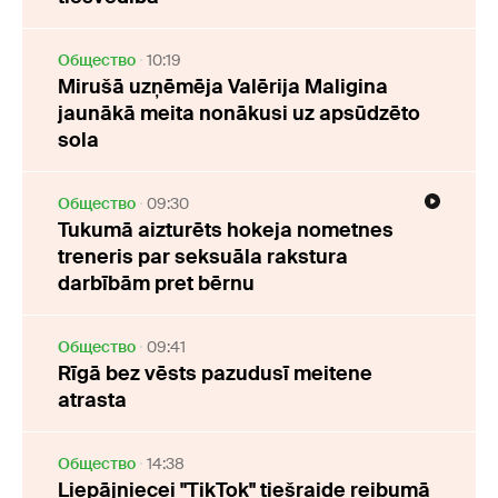
Oбщество
10:19
Mirušā uzņēmēja Valērija Maligina
jaunākā meita nonākusi uz apsūdzēto
sola
Oбщество
09:30
Tukumā aizturēts hokeja nometnes
treneris par seksuāla rakstura
darbībām pret bērnu
Oбщество
09:41
Rīgā bez vēsts pazudusī meitene
atrasta
Oбщество
14:38
Liepājniecei "TikTok" tiešraide reibumā