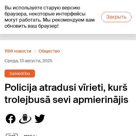
Вы используете старую версию
+19
°C
браузера, некоторые интерфейсы
Закрыть
могут работать. Мы рекомендуем вам
обновить ваш браузер!
Reklāma
1188 новости
Oбщество
Среда, 13 августа, 2025
Sabiedrība
Policija atradusi vīrieti, kurš
trolejbusā sevi apmierinājis