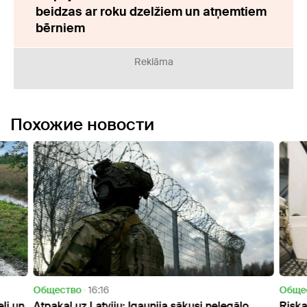
beidzas ar roku dzelžiem un atņemtiem
bērniem
Reklāma
Похожие новости
Oбщество
16:16
Oбще
ļi un
Atpakaļ uz Latviju: Igaunija sākusi nelegālo
Riska