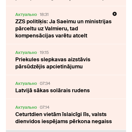
Актуально
18:31
ZZS politiķis: Ja Saeimu un ministrijas
pārceltu uz Valmieru, tad
kompensācijas varētu atcelt
Актуально
19:15
Priekules slepkavas aizstāvis
pārsūdzējis apcietinājumu
Актуально
07:34
Latvijā sākas solārais rudens
Актуально
07:14
Ceturtdien vietām īslaicīgi līs, valsts
dienvidos iespējams pērkona negaiss