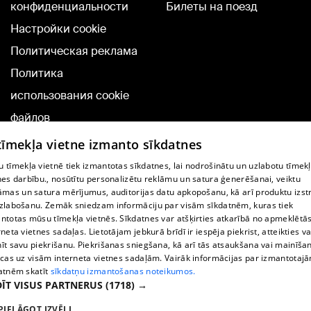
конфиденциальности
Билеты на поезд
Настройки cookie
Политическая реклама
Политика
использования cookie
файлов
Добавление
 tīmekļa vietne izmanto sīkdatnes
комментариев
 tīmekļa vietnē tiek izmantotas sīkdatnes, lai nodrošinātu un uzlabotu tīmek
nes darbību., nosūtītu personalizētu reklāmu un satura ģenerēšanai, veiktu
āmas un satura mērījumus, auditorijas datu apkopošanu, kā arī produktu izst
TВ-программа
zlabošanu. Zemāk sniedzam informāciju par visām sīkdatnēm, kuras tiek
Условия договора
ntotas mūsu tīmekļa vietnēs. Sīkdatnes var atšķirties atkarībā no apmeklētā
rneta vietnes sadaļas. Lietotājam jebkurā brīdī ir iespēja piekrist, atteikties va
360 Ziņu kontakti
īt savu piekrišanu. Piekrišanas sniegšana, kā arī tās atsaukšana vai mainīša
ecas uz visām interneta vietnes sadaļām. Vairāk informācijas par izmantotaj
Helio Media
atnēm skatīt
sīkdatņu izmantošanas noteikumos.
ĪT VISUS PARTNERUS
(1718) →
Служба помощи портала: э-почта -
info@1188.lv
PIELĀGOT IZVĒLI