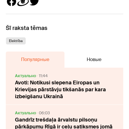
Šī raksta tēmas
Elektrība
Популярные
Новые
Актуально
11:44
Avoti: Notikusi slepena Eiropas un
Krievijas pārstāvju tikšanās par kara
izbeigšanu Ukrainā
Актуально
06:03
Gandrīz trešdaļa ārvalstu pilsoņu
pārkāpumu Rīgā ir ceļu satiksmes jomā