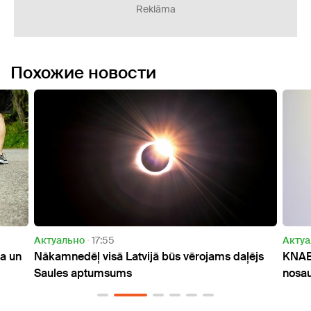
Reklāma
Похожие новости
Актуально
06:38
tvijā būs vērojams daļējs
KNAB esošo korupcijas izmekl
nosauc par efektīvu