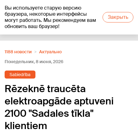
Вы используете старую версию
+20
°C
браузера, некоторые интерфейсы
Закрыть
могут работать. Мы рекомендуем вам
обновить ваш браузер!
Reklāma
1188 новости
Актуально
Понедельник, 8 июня, 2026
Sabiedrība
Rēzeknē traucēta
elektroapgāde aptuveni
2100 "Sadales tīkla"
klientiem