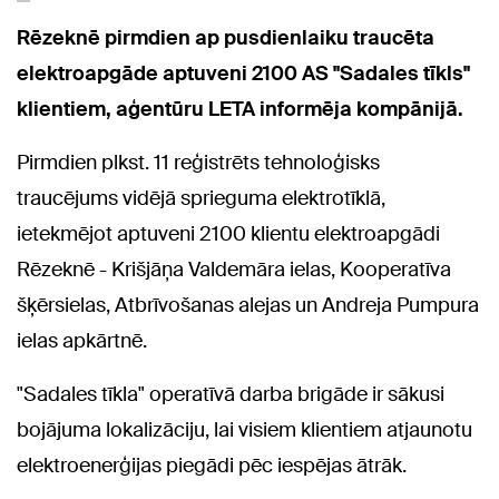
Rēzeknē pirmdien ap pusdienlaiku traucēta
elektroapgāde aptuveni 2100 AS "Sadales tīkls"
klientiem, aģentūru LETA informēja kompānijā.
Pirmdien plkst. 11 reģistrēts tehnoloģisks
traucējums vidējā sprieguma elektrotīklā,
ietekmējot aptuveni 2100 klientu elektroapgādi
Rēzeknē - Krišjāņa Valdemāra ielas, Kooperatīva
šķērsielas, Atbrīvošanas alejas un Andreja Pumpura
ielas apkārtnē.
"Sadales tīkla" operatīvā darba brigāde ir sākusi
bojājuma lokalizāciju, lai visiem klientiem atjaunotu
elektroenerģijas piegādi pēc iespējas ātrāk.