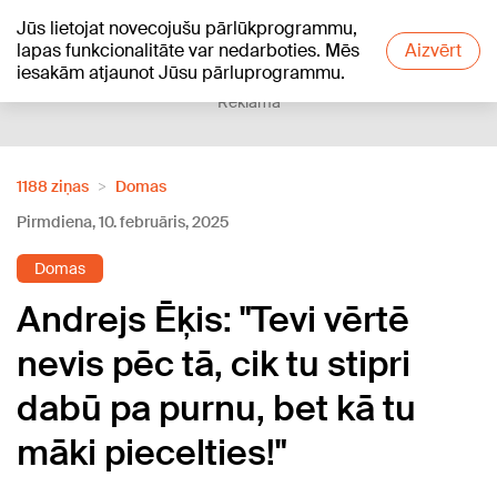
Jūs lietojat novecojušu pārlūkprogrammu,
+22
°C
lapas funkcionalitāte var nedarboties. Mēs
Aizvērt
iesakām atjaunot Jūsu pārluprogrammu.
Reklāma
1188 ziņas
Domas
Pirmdiena, 10. februāris, 2025
Domas
Andrejs Ēķis: "Tevi vērtē
nevis pēc tā, cik tu stipri
dabū pa purnu, bet kā tu
māki piecelties!"