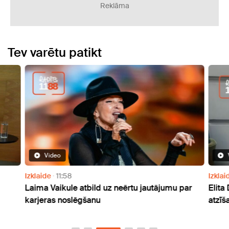
Reklāma
Tev varētu patikt
Video
Izklaide
11:58
Izklai
Laima Vaikule atbild uz neērtu jautājumu par
Elita
karjeras noslēgšanu
atzīš