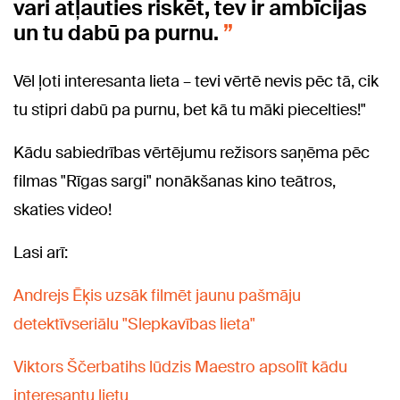
vari atļauties riskēt, tev ir ambīcijas
un tu dabū pa purnu.
Vēl ļoti interesanta lieta – tevi vērtē nevis pēc tā, cik
tu stipri dabū pa purnu, bet kā tu māki piecelties!"
Kādu sabiedrības vērtējumu režisors saņēma pēc
filmas "Rīgas sargi" nonākšanas kino teātros,
skaties video!
Lasi arī:
Andrejs Ēķis uzsāk filmēt jaunu pašmāju
detektīvseriālu "Slepkavības lieta"
Viktors Ščerbatihs lūdzis Maestro apsolīt kādu
interesantu lietu