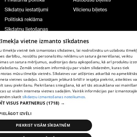
Sīkdatņu iestatījumi
Vilcienu biļetes
Politiskā reklāma
Sīkdatņu lietošanas
noteikumi
 tīmekļa vietne izmanto sīkdatnes
Komentāru pievienošana
 tīmekļa vietnē tiek izmantotas sīkdatnes, lai nodrošinātu un uzlabotu tīmek
nes darbību., nosūtītu personalizētu reklāmu un satura ģenerēšanai, veiktu
āmas un satura mērījumus, auditorijas datu apkopošanu, kā arī produktu izst
TV programma
zlabošanu. Zemāk sniedzam informāciju par visām sīkdatnēm, kuras tiek
Līguma noteikumi
ntotas mūsu tīmekļa vietnēs. Sīkdatnes var atšķirties atkarībā no apmeklētā
rneta vietnes sadaļas. Lietotājam jebkurā brīdī ir iespēja piekrist, atteikties va
360 Ziņu kontakti
īt savu piekrišanu. Piekrišanas sniegšana, kā arī tās atsaukšana vai mainīša
ecas uz visām interneta vietnes sadaļām. Vairāk informācijas par izmantotaj
Helio Media
atnēm skatīt
sīkdatņu izmantošanas noteikumos.
ĪT VISUS PARTNERUS
(1718) →
Portāla palīdzības dienests: e-pasts -
info@1188.lv
PIELĀGOT IZVĒLI
Copyright © 2004-2026 SIA HELIO MEDIA.
All rights reserved.
PIEKRIST VISĀM SĪKDATNĒM