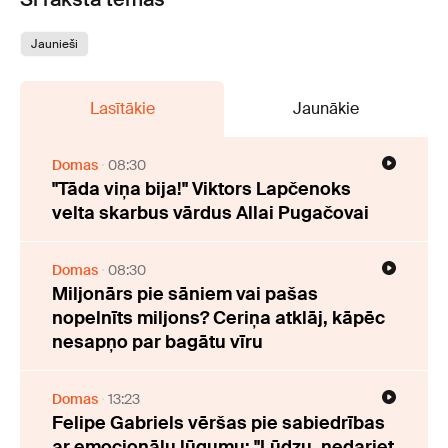
Jaunieši
Lasītākie
Jaunākie
Domas
08:30
"Tāda viņa bija!" Viktors Lapčenoks
velta skarbus vārdus Allai Pugačovai
Domas
08:30
Miljonārs pie sāniem vai pašas
nopelnīts miljons? Ceriņa atklāj, kāpēc
nesapņo par bagātu vīru
Domas
13:23
Felipe Gabriels vēršas pie sabiedrības
ar emocionālu lūgumu: "Lūdzu, nedariet