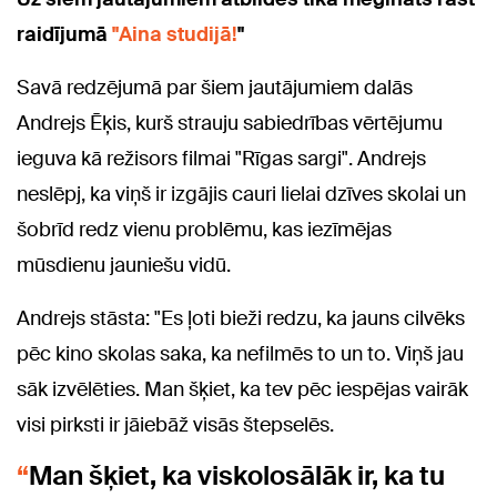
raidījumā
"Aina studijā!
"
Savā redzējumā par šiem jautājumiem dalās
Andrejs Ēķis, kurš strauju sabiedrības vērtējumu
ieguva kā režisors filmai "Rīgas sargi". Andrejs
neslēpj, ka viņš ir izgājis cauri lielai dzīves skolai un
šobrīd redz vienu problēmu, kas iezīmējas
mūsdienu jauniešu vidū.
Andrejs stāsta: "Es ļoti bieži redzu, ka jauns cilvēks
pēc kino skolas saka, ka nefilmēs to un to. Viņš jau
sāk izvēlēties. Man šķiet, ka tev pēc iespējas vairāk
visi pirksti ir jāiebāž visās štepselēs.
Man šķiet, ka viskolosālāk ir, ka tu