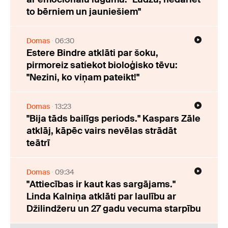
to bērniem un jauniešiem"
Domas
06:30
Estere Bindre atklāti par šoku,
pirmoreiz satiekot bioloģisko tēvu:
"Nezini, ko viņam pateikt!"
Domas
13:23
"Bija tāds bailīgs periods." Kaspars Zāle
atklāj, kāpēc vairs nevēlas strādāt
teātrī
Domas
09:34
"Attiecības ir kaut kas sargājams."
Linda Kalniņa atklāti par laulību ar
Džilindžeru un 27 gadu vecuma starpību