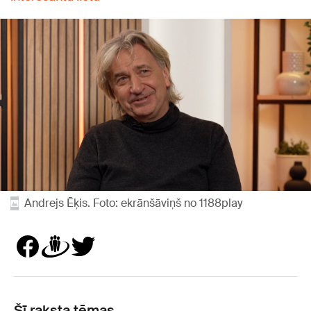
Andrejs Ēķis. Foto: ekrānšāviņš no 1188play
Šī raksta tēmas