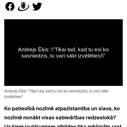
Andrejs Ēķis: "Tikai tad, kad tu esi ko sasniedzis, tu vari sākt
izvēlēties!"
Ko patiesībā nozīmē atpazīstamība un slava, ko
nozīmē nonākt visas sabiedrības redzeslokā?
Uz šiem jautājumiem atbildes tika mēģināts rast