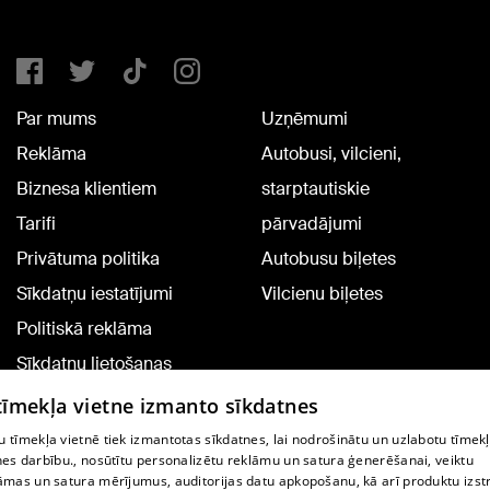
Par mums
Uzņēmumi
Reklāma
Autobusi, vilcieni,
Biznesa klientiem
starptautiskie
Tarifi
pārvadājumi
Privātuma politika
Autobusu biļetes
Sīkdatņu iestatījumi
Vilcienu biļetes
Politiskā reklāma
Sīkdatņu lietošanas
noteikumi
 tīmekļa vietne izmanto sīkdatnes
Komentāru pievienošana
 tīmekļa vietnē tiek izmantotas sīkdatnes, lai nodrošinātu un uzlabotu tīmek
nes darbību., nosūtītu personalizētu reklāmu un satura ģenerēšanai, veiktu
āmas un satura mērījumus, auditorijas datu apkopošanu, kā arī produktu izst
TV programma