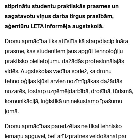
stiprinātu studentu praktiskās prasmes un
sagatavotu viņus darba tirgus prasībām,
aģentūru LETA informēja augstskolā.
Dronu apmācība tiks attīstīta kā starpdisciplināra
prasme, kas studentiem ļaus apgūt tehnoloģiju
praktisko pielietojumu dažādās profesionālajās
vidēs. Augstskolas vadība spriež, ka dronu
tehnoloģijas kļūst arvien nozīmīgākas dažādās
nozarēs, tostarp uzņēmējdarbībā, drošībā, tūrismā,
komunikācijā, loģistikā un nekustamo īpašumu
jomā.
Dronu apmācības paredzētas ne tikai tehnisko
iemaņu apguvei, bet arī izpratnes veidošanai par