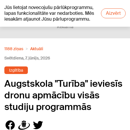
Jūs lietojat novecojušu pārlūkprogrammu,
+15
°C
lapas funkcionalitāte var nedarboties. Mēs
Aizvērt
iesakām atjaunot Jūsu pārluprogrammu.
Reklāma
1188 ziņas
Aktuāli
Svētdiena, 7. jūnijs, 2026
Izglītība
Augstskola "Turība" ieviesīs
dronu apmācību visās
studiju programmās