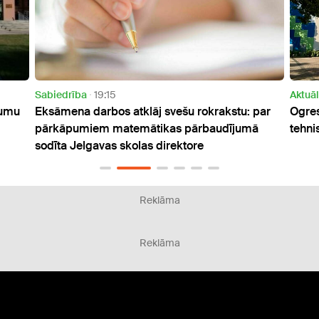
Aktuāli
15:56
rokrakstu: par
Ogres Kalna pamatskolā darba laikā miris
ārbaudījumā
tehniskais darbinieks
re
Reklāma
Reklāma