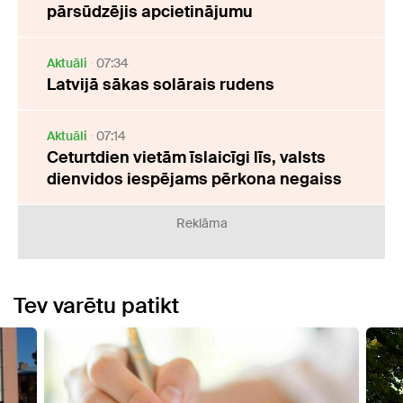
pārsūdzējis apcietinājumu
Aktuāli
07:34
Latvijā sākas solārais rudens
Aktuāli
07:14
Ceturtdien vietām īslaicīgi līs, valsts
dienvidos iespējams pērkona negaiss
Reklāma
Tev varētu patikt