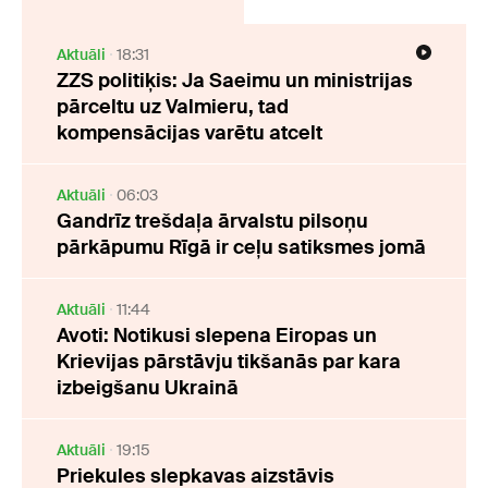
Aktuāli
18:31
ZZS politiķis: Ja Saeimu un ministrijas
pārceltu uz Valmieru, tad
kompensācijas varētu atcelt
Aktuāli
06:03
Gandrīz trešdaļa ārvalstu pilsoņu
pārkāpumu Rīgā ir ceļu satiksmes jomā
Aktuāli
11:44
Avoti: Notikusi slepena Eiropas un
Krievijas pārstāvju tikšanās par kara
izbeigšanu Ukrainā
Aktuāli
19:15
Priekules slepkavas aizstāvis