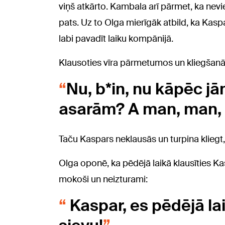
viņš atkārto. Kambala arī pārmet, ka nevi
pats. Uz to Olga mierīgāk atbild, ka Kaspa
labi pavadīt laiku kompānijā.
Klausoties vīra pārmetumos un kliegšanā, 
Nu, b*in, nu kāpēc jā
asarām? A man, man, m
Taču Kaspars neklausās un turpina kliegt, ka
Olga oponē, ka pēdējā laikā klausīties Ka
mokoši un neizturami:
Kaspar, es pēdējā lai