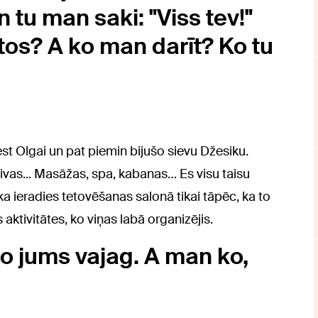
n tu man saki: "Viss tev!"
tos? A ko man darīt? Ko tu
t Olgai un pat piemin bijušo sievu Džesiku.
divas... Masāžas, spa, kabanas… Es visu taisu
 ka ieradies tetovēšanas salonā tikai tāpēc, ka to
aktivitātes, ko viņas labā organizējis.
 ko jums vajag. A man ko,