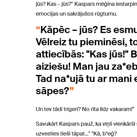
jūs? Kas – jūs?" Kaspars mēģina iestarpin
emocijas un sakrājušos rūgtumu.
Kāpēc – jūs? Es esmu
Vēlreiz tu pieminēsi, t
attiecībās: "Kas jūs!" 
aiziešu! Man jau za*eba
Tad na*ujā tu ar mani 
sāpes?
Un tev tādi trigeri? No rīta līdz vakaram!"
Savukārt Kaspars pauž, ka viņš vienkārši 
uzvesties tieši tāpat..." "Kā, b*eģ?