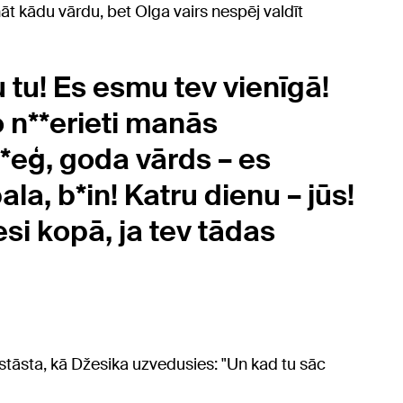
āt kādu vārdu, bet Olga vairs nespēj valdīt
 tu! Es esmu tev vienīgā!
o n**erieti manās
B*eģ, goda vārds – es
la, b*in! Katru dienu – jūs!
esi kopā, ja tev tādas
stāsta, kā Džesika uzvedusies: "Un kad tu sāc