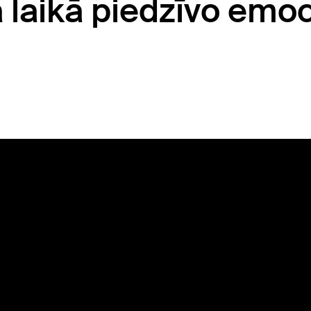
 laikā piedzīvo emo