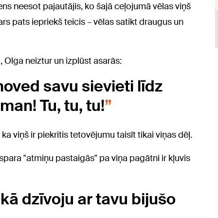
ens neesot pajautājis, ko šajā ceļojumā vēlas viņš
rs pats iepriekš teicis – vēlas satikt draugus un
Olga neiztur un izplūst asarās:
noved savu sievieti līdz
an! Tu, tu, tu!
 viņš ir piekritis tetovējumu taisīt tikai viņas dēļ.
spara "atmiņu pastaigās" pa viņa pagātni ir kļuvis
kā dzīvoju ar tavu bijušo