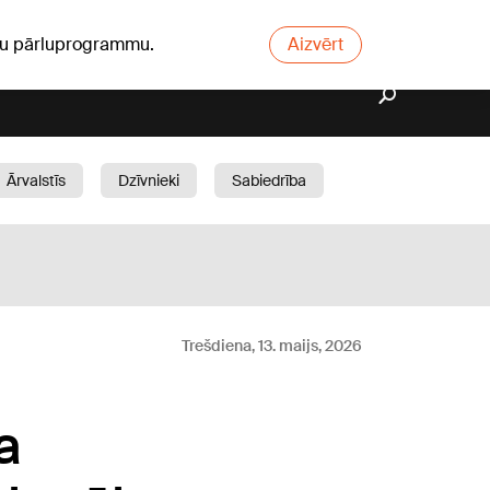
ūsu pārluprogrammu.
Aizvērt
Ārvalstīs
Dzīvnieki
Sabiedrība
Dārzs
Trešdiena, 13. maijs, 2026
a