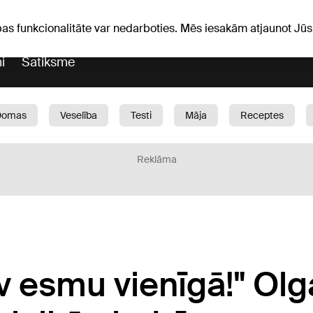
Laika ziņas
Horoskopi
pas funkcionalitāte var nedarboties. Mēs iesakām atjaunot J
i
Satiksme
Domas
Veselība
Testi
Māja
Receptes
Bērni
Auto
1188 play
Sports
Bizness
Reklāma
ev esmu vienīgā!" Olg