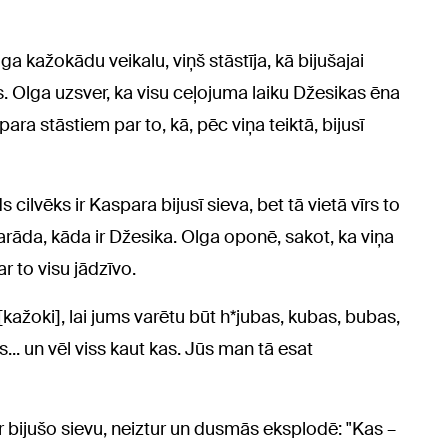
a kažokādu veikalu, viņš stāstīja, kā bijušajai
s. Olga uzsver, ka visu ceļojuma laiku Džesikas ēna
para stāstiem par to, kā, pēc viņa teiktā, bijusī
s cilvēks ir Kaspara bijusī sieva, bet tā vietā vīrs to
i parāda, kāda ir Džesika. Olga oponē, sakot, ka viņa
r to visu jādzīvo.
ažoki], lai jums varētu būt h*jubas, kubas, bubas,
... un vēl viss kaut kas. Jūs man tā esat
r bijušo sievu, neiztur un dusmās eksplodē: "Kas –