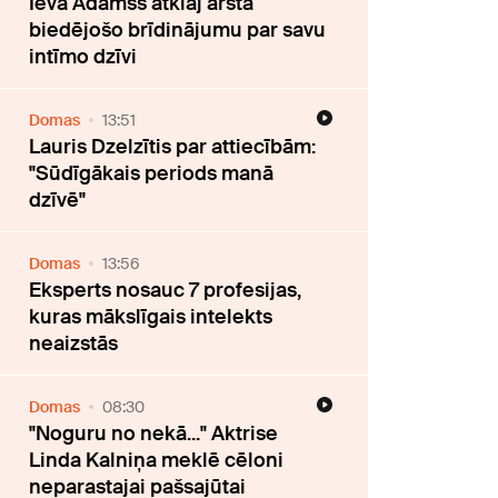
Ieva Adamss atklāj ārsta
biedējošo brīdinājumu par savu
intīmo dzīvi
Domas
13:51
Lauris Dzelzītis par attiecībām:
"Sūdīgākais periods manā
dzīvē"
Domas
13:56
Eksperts nosauc 7 profesijas,
kuras mākslīgais intelekts
neaizstās
Domas
08:30
"Noguru no nekā..." Aktrise
Linda Kalniņa meklē cēloni
neparastajai pašsajūtai