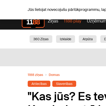
Pk, 07.08.2026.
+21
°C
Alfrēds, Fredis, Madars
Jūs lietojat novecojušu pārlūkprogrammu, la
Ziņas
1188 play
Uzņēmum
360 Ziņas
Izklaide
Atpūta
Aktuāli
Satiksme
Skaistumam
1188 ziņas
Domas
Attiecības
Slavenības
"Kas jūs? Es t