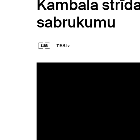
Kambala strīda
sabrukumu
1188.lv