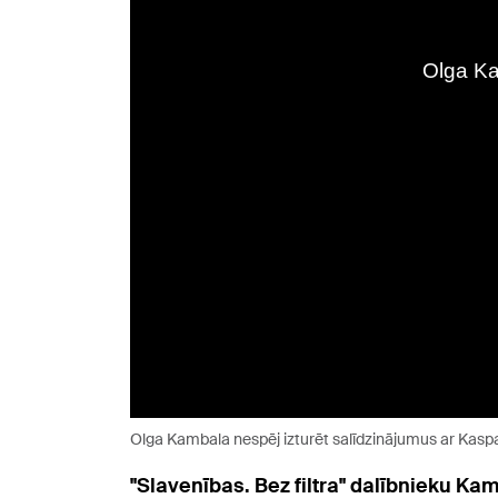
Olga Kambala nespēj izturēt salīdzinājumus ar Kaspa
"Slavenības. Bez filtra" dalībnieku K