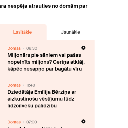
para nespēja atrauties no domām par
Lasītākie
Jaunākie
Domas
08:30
Miljonārs pie sāniem vai pašas
nopelnīts miljons? Ceriņa atklāj,
kāpēc nesapņo par bagātu vīru
Domas
11:48
Dziedātāja Emīlija Bērziņa ar
aizkustinošu vēstījumu lūdz
līdzcilvēku palīdzību
Domas
07:00