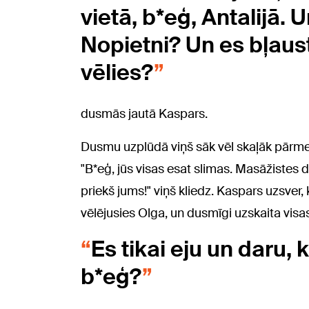
vietā, b*eģ, Antalijā. U
Nopietni? Un es bļaus
vēlies?
dusmās jautā Kaspars.
Dusmu uzplūdā viņš sāk vēl skaļāk pārmes
"B*eģ, jūs visas esat slimas. Masāžistes 
priekš jums!" viņš kliedz. Kaspars uzsver,
vēlējusies Olga, un dusmīgi uzskaita visas 
Es tikai eju un daru,
b*eģ?