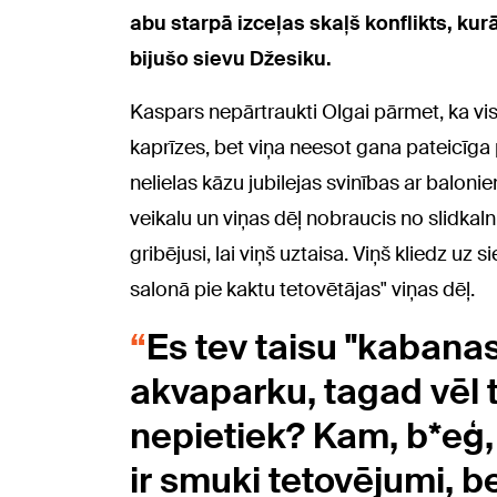
abu starpā izceļas skaļš konflikts, k
bijušo sievu Džesiku.
Kaspars nepārtraukti Olgai pārmet, ka vis
kaprīzes, bet viņa neesot gana pateicīga 
nelielas kāzu jubilejas svinības ar balo
veikalu un viņas dēļ nobraucis no slidka
gribējusi, lai viņš uztaisa. Viņš kliedz uz 
salonā pie kaktu tetovētājas" viņas dēļ.
Es tev taisu "kabanas
akvaparku, tagad vēl 
nepietiek? Kam, b*eģ,
ir smuki tetovējumi, 