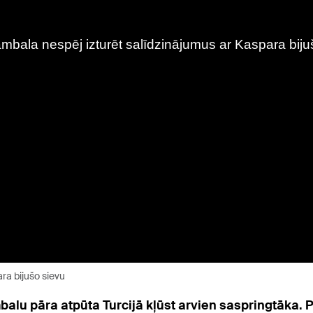
ra bijušo sievu
ambalu pāra atpūta Turcijā kļūst arvien saspringtāk