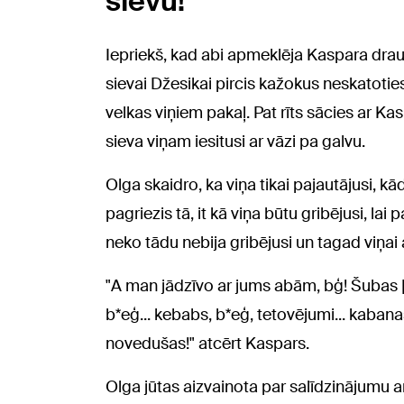
sievu!
Iepriekš, kad abi apmeklēja Kaspara draug
sievai Džesikai pircis kažokus neskatotie
velkas viņiem pakaļ. Pat rīts sācies ar Kas
sieva viņam iesitusi ar vāzi pa galvu.
Olga skaidro, ka viņa tikai pajautājusi, kād
pagriezis tā, it kā viņa būtu gribējusi, la
neko tādu nebija gribējusi un tagad viņai a
"A man jādzīvo ar jums abām, bģ! Šubas [k
b*eģ... kebabs, b*eģ, tetovējumi... kabanas
novedušas!" atcērt Kaspars.
Olga jūtas aizvainota par salīdzinājumu a