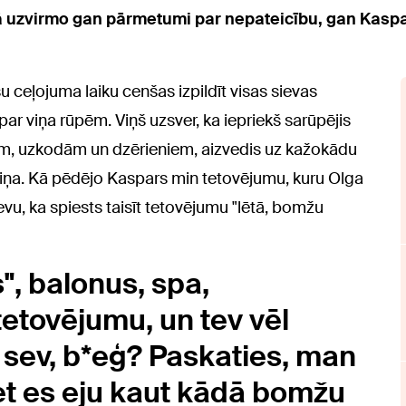
urā uzvirmo gan pārmetumi par nepateicību, gan Kas
u ceļojuma laiku cenšas izpildīt visas sievas
par viņa rūpēm. Viņš uzsver, ka iepriekš sarūpējis
niem, uzkodām un dzērieniem, aizvedis uz kažokādu
lniņa. Kā pēdējo Kaspars min tetovējumu, kuru Olga
sievu, ka spiests taisīt tetovējumu "lētā, bomžu
", balonus, spa,
tetovējumu, un tev vēl
 sev, b*eģ? Paskaties, man
bet es eju kaut kādā bomžu