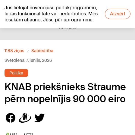
Jūs lietojat novecojušu pārlūkprogrammu,
+17
°C
lapas funkcionalitāte var nedarboties. Mēs
Aizvērt
iesakām atjaunot Jūsu pārluprogrammu.
Reklāma
1188 ziņas
Sabiedrība
Svētdiena, 7. jūnijs, 2026
Politika
KNAB priekšnieks Straume
pērn nopelnījis 90 000 eiro