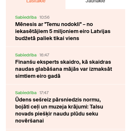
Lasītākie
Jaunākie
Sabiedrība
10:56
Mēnesis ar "Temu nodokli" – no
iekasētājiem 5 miljoniem eiro Latvijas
budžetā paliek tikai viens
Sabiedrība
16:47
Finanšu eksperts skaidro, kā skaidras
naudas glabāšana mājās var izmaksāt
simtiem eiro gadā
Sabiedrība
17:47
Ūdens sešreiz pārsniedzis normu,
bojāti ceļi un muzeja krājumi: Talsu
novads piešķir naudu plūdu seku
novēršanai