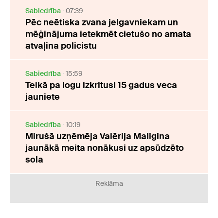
Sabiedrība
07:39
Pēc neētiska zvana jelgavniekam un
mēģinājuma ietekmēt cietušo no amata
atvaļina policistu
Sabiedrība
15:59
Teikā pa logu izkritusi 15 gadus veca
jauniete
Sabiedrība
10:19
Mirušā uzņēmēja Valērija Maligina
jaunākā meita nonākusi uz apsūdzēto
sola
Reklāma