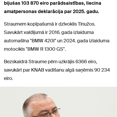
bijušas 103 870 eiro parādsaistības, liecina
amatpersonas deklarācija par 2025. gadu.
Straumem kopīpašumā ir dzīvoklis Tīnužos.
Savukārt valdījumā ir 2016. gada izlaiduma
automašīna "BMW 420I" un 2024. gada izlaiduma
motocikls "BMW R 1300 GS".
Bezskaidrā Straume pērn uzkrājis 6366 eiro,
savukārt par KNAB vadīšanu algā saņēmis 90 234
eiro.