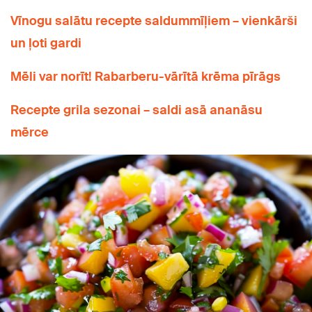
Vīnogu salātu recepte saldummīļiem – vienkārši
un ļoti gardi
Mēli var norīt! Rabarberu-vārītā krēma pīrāgs
Recepte grila sezonai – saldi asā ananāsu
mērce