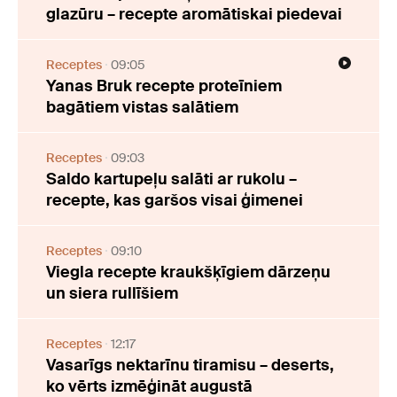
glazūru – recepte aromātiskai piedevai
Receptes
09:05
Yanas Bruk recepte proteīniem
bagātiem vistas salātiem
Receptes
09:03
Saldo kartupeļu salāti ar rukolu –
recepte, kas garšos visai ģimenei
Receptes
09:10
Viegla recepte kraukšķīgiem dārzeņu
un siera rullīšiem
Receptes
12:17
Vasarīgs nektarīnu tiramisu – deserts,
ko vērts izmēģināt augustā