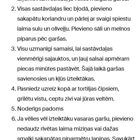
Visas sastāvdaļas liec bļodā, pievieno
sakapātu koriandru un pārlej ar svaigi spiestu
laima sulu un olīveļļu. Pievieno sāli un melnos
piparus pēc garšas.
Visu uzmanīgi samaisi, lai sastāvdaļas
vienmērīgi sajauktos, un ļauj salsai apmēram
piecas minūtes pastāvēt. Šajā laikā garšas
savienosies un kļūs izteiktākas.
Pasniedz uzreiz kopā ar tortiljas čipsiem,
grilētu vistu, ceptu zivi vai jūras veltēm.
Noderīgs padoms
Ja vēlies vēl izteiktāku vasaras garšu, pievieno
nedaudz rīvētas laima miziņas vai dažas
smalki sakapātas piparmētru lapiņas. Savukārt