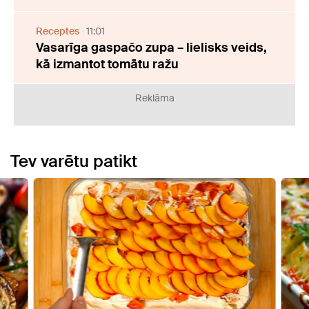
Receptes
11:01
Vasarīga gaspačo zupa – lielisks veids,
kā izmantot tomātu ražu
Reklāma
Tev varētu patikt