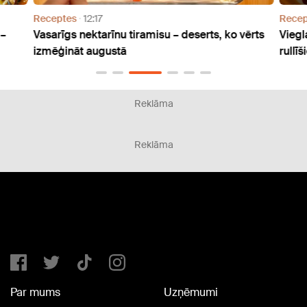
Receptes
12:17
Recep
 –
Vasarīgs nektarīnu tiramisu – deserts, ko vērts
Viegl
izmēģināt augustā
rullī
Reklāma
Reklāma
Par mums
Uzņēmumi