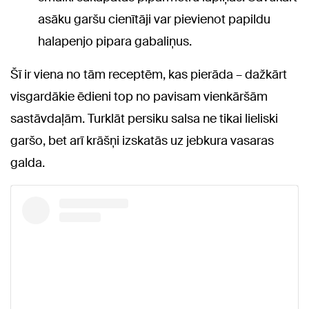
asāku garšu cienītāji var pievienot papildu
halapenjo pipara gabaliņus.
Šī ir viena no tām receptēm, kas pierāda – dažkārt
visgardākie ēdieni top no pavisam vienkāršām
sastāvdaļām. Turklāt persiku salsa ne tikai lieliski
garšo, bet arī krāšņi izskatās uz jebkura vasaras
galda.