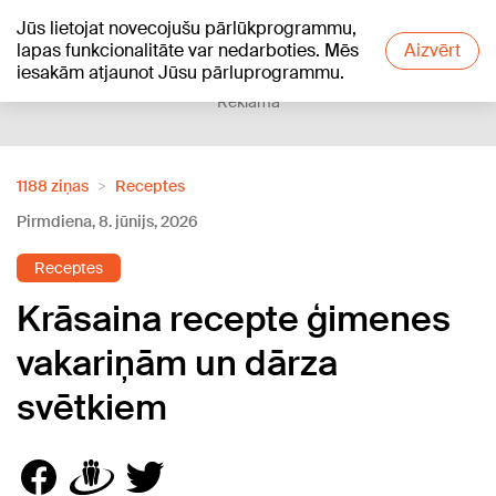
Jūs lietojat novecojušu pārlūkprogrammu,
+15
°C
lapas funkcionalitāte var nedarboties. Mēs
Aizvērt
iesakām atjaunot Jūsu pārluprogrammu.
Reklāma
1188 ziņas
Receptes
Pirmdiena, 8. jūnijs, 2026
Receptes
Krāsaina recepte ģimenes
vakariņām un dārza
svētkiem