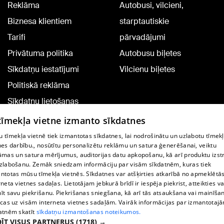
Reklāma
Autobusi, vilcieni,
Biznesa klientiem
starptautiskie
Tarifi
pārvadājumi
Privātuma politika
Autobusu biļetes
Sīkdatņu iestatījumi
Vilcienu biļetes
Politiskā reklāma
Sīkdatņu lietošanas
noteikumi
 tīmekļa vietne izmanto sīkdatnes
Komentāru pievienošana
 tīmekļa vietnē tiek izmantotas sīkdatnes, lai nodrošinātu un uzlabotu tīmek
nes darbību., nosūtītu personalizētu reklāmu un satura ģenerēšanai, veiktu
āmas un satura mērījumus, auditorijas datu apkopošanu, kā arī produktu izst
TV programma
zlabošanu. Zemāk sniedzam informāciju par visām sīkdatnēm, kuras tiek
Līguma noteikumi
ntotas mūsu tīmekļa vietnēs. Sīkdatnes var atšķirties atkarībā no apmeklētā
rneta vietnes sadaļas. Lietotājam jebkurā brīdī ir iespēja piekrist, atteikties va
360 Ziņu kontakti
īt savu piekrišanu. Piekrišanas sniegšana, kā arī tās atsaukšana vai mainīša
ecas uz visām interneta vietnes sadaļām. Vairāk informācijas par izmantotaj
Helio Media
atnēm skatīt
sīkdatņu izmantošanas noteikumos.
ĪT VISUS PARTNERUS
(1718) →