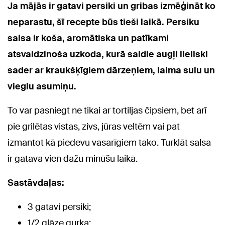
Ja mājās ir gatavi persiki un gribas izmēģināt ko
neparastu, šī recepte būs tieši laikā. Persiku
salsa ir koša, aromātiska un patīkami
atsvaidzinoša uzkoda, kurā saldie augļi lieliski
sader ar kraukšķīgiem dārzeņiem, laima sulu un
vieglu asumiņu.
To var pasniegt ne tikai ar tortiljas čipsiem, bet arī
pie grilētas vistas, zivs, jūras veltēm vai pat
izmantot kā piedevu vasarīgiem tako. Turklāt salsa
ir gatava vien dažu minūšu laikā.
Sastāvdaļas:
3 gatavi persiki;
1/2 glāze gurķa;