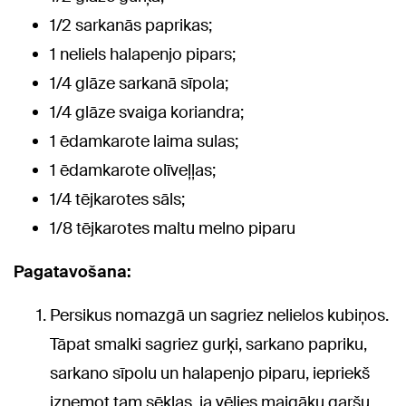
1/2 sarkanās paprikas;
1 neliels halapenjo pipars;
1/4 glāze sarkanā sīpola;
1/4 glāze svaiga koriandra;
1 ēdamkarote laima sulas;
1 ēdamkarote olīveļļas;
1/4 tējkarotes sāls;
1/8 tējkarotes maltu melno piparu
Pagatavošana:
Persikus nomazgā un sagriez nelielos kubiņos.
Tāpat smalki sagriez gurķi, sarkano papriku,
sarkano sīpolu un halapenjo piparu, iepriekš
izņemot tam sēklas, ja vēlies maigāku garšu.