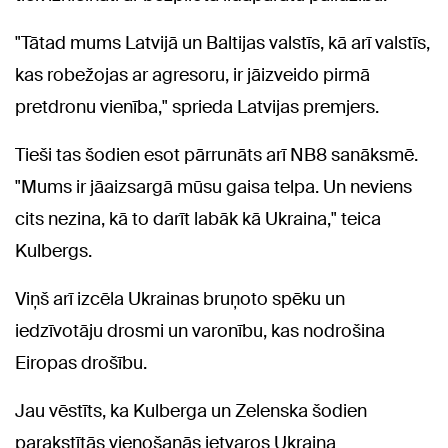
"Tātad mums Latvijā un Baltijas valstīs, kā arī valstīs,
kas robežojas ar agresoru, ir jāizveido pirmā
pretdronu vienība," sprieda Latvijas premjers.
Tieši tas šodien esot pārrunāts arī NB8 sanāksmē.
"Mums ir jāaizsargā mūsu gaisa telpa. Un neviens
cits nezina, kā to darīt labāk kā Ukraina," teica
Kulbergs.
Viņš arī izcēla Ukrainas bruņoto spēku un
iedzīvotāju drosmi un varonību, kas nodrošina
Eiropas drošību.
Jau vēstīts, ka Kulberga un Zelenska šodien
parakstītās vienošanās ietvaros Ukraina