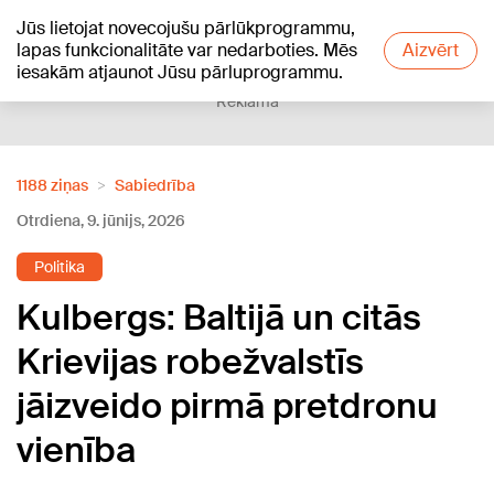
Jūs lietojat novecojušu pārlūkprogrammu,
+17
°C
lapas funkcionalitāte var nedarboties. Mēs
Aizvērt
iesakām atjaunot Jūsu pārluprogrammu.
Reklāma
1188 ziņas
Sabiedrība
Otrdiena, 9. jūnijs, 2026
Politika
Kulbergs: Baltijā un citās
Krievijas robežvalstīs
jāizveido pirmā pretdronu
vienība