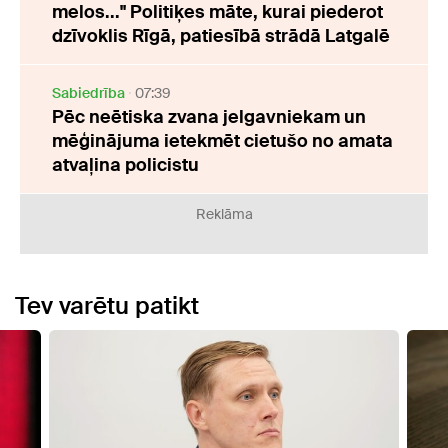
melos..." Politiķes māte, kurai piederot
dzīvoklis Rīgā, patiesībā strādā Latgalē
Sabiedrība
07:39
Pēc neētiska zvana jelgavniekam un
mēģinājuma ietekmēt cietušo no amata
atvaļina policistu
Reklāma
Tev varētu patikt