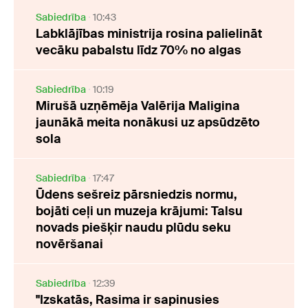
Sabiedrība
10:43
Labklājības ministrija rosina palielināt
vecāku pabalstu līdz 70% no algas
Sabiedrība
10:19
Mirušā uzņēmēja Valērija Maligina
jaunākā meita nonākusi uz apsūdzēto
sola
Sabiedrība
17:47
Ūdens sešreiz pārsniedzis normu,
bojāti ceļi un muzeja krājumi: Talsu
novads piešķir naudu plūdu seku
novēršanai
Sabiedrība
12:39
"Izskatās, Rasima ir sapinusies