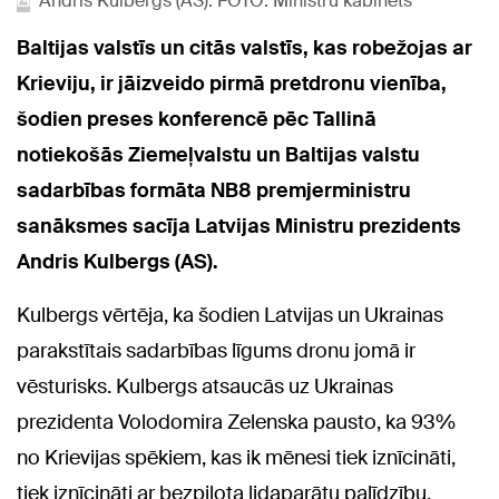
Andris Kulbergs (AS). FOTO: Ministru kabinets
Baltijas valstīs un citās valstīs, kas robežojas ar
Krieviju, ir jāizveido pirmā pretdronu vienība,
šodien preses konferencē pēc Tallinā
notiekošās Ziemeļvalstu un Baltijas valstu
sadarbības formāta NB8 premjerministru
sanāksmes sacīja Latvijas Ministru prezidents
Andris Kulbergs (AS).
Kulbergs vērtēja, ka šodien Latvijas un Ukrainas
parakstītais sadarbības līgums dronu jomā ir
vēsturisks. Kulbergs atsaucās uz Ukrainas
prezidenta Volodomira Zelenska pausto, ka 93%
no Krievijas spēkiem, kas ik mēnesi tiek iznīcināti,
tiek iznīcināti ar bezpilota lidaparātu palīdzību.