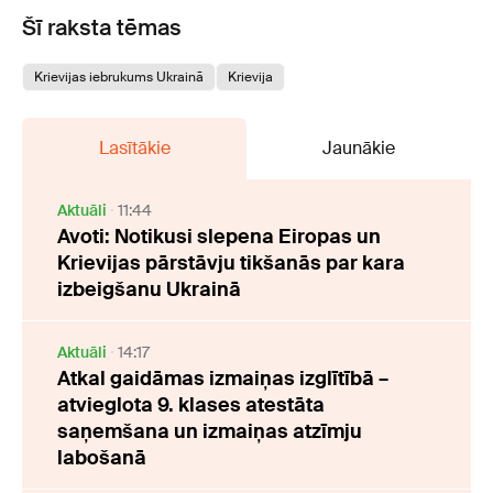
Šī raksta tēmas
Krievijas iebrukums Ukrainā
Krievija
Lasītākie
Jaunākie
Aktuāli
11:44
Avoti: Notikusi slepena Eiropas un
Krievijas pārstāvju tikšanās par kara
izbeigšanu Ukrainā
Aktuāli
14:17
Atkal gaidāmas izmaiņas izglītībā –
atvieglota 9. klases atestāta
saņemšana un izmaiņas atzīmju
labošanā