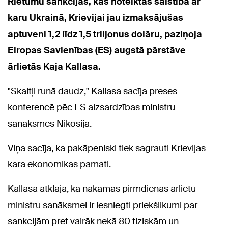
Rietumu sankcijas, kas noteiktas saistībā ar
karu Ukrainā, Krievijai jau izmaksājušas
aptuveni 1,2 līdz 1,5 triljonus dolāru, paziņoja
Eiropas Savienības (ES) augstā pārstāve
ārlietās Kaja Kallasa.
"Skaitļi runā daudz," Kallasa sacīja preses
konferencē pēc ES aizsardzības ministru
sanāksmes Nikosijā.
Viņa sacīja, ka pakāpeniski tiek sagrauti Krievijas
kara ekonomikas pamati.
Kallasa atklāja, ka nākamās pirmdienas ārlietu
ministru sanāksmei ir iesniegti priekšlikumi par
sankcijām pret vairāk nekā 80 fiziskām un