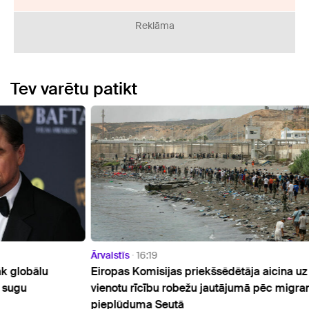
Reklāma
Tev varētu patikt
Ārvalstīs
16:19
Ārvals
Eiropas Komisijas priekšsēdētāja aicina uz
DHL: 
vienotu rīcību robežu jautājumā pēc migrantu
Lietu
pieplūduma Seutā