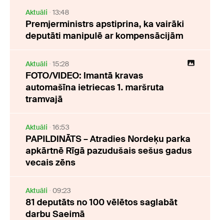
Aktuāli
13:48
Premjerministrs apstiprina, ka vairāki
deputāti manipulē ar kompensācijām
Aktuāli
15:28
FOTO/VIDEO: Imantā kravas
automašīna ietriecas 1. maršruta
tramvajā
Aktuāli
16:53
PAPILDINĀTS – Atradies Nordeķu parka
apkārtnē Rīgā pazudušais sešus gadus
vecais zēns
Aktuāli
09:23
81 deputāts no 100 vēlētos saglabāt
darbu Saeimā