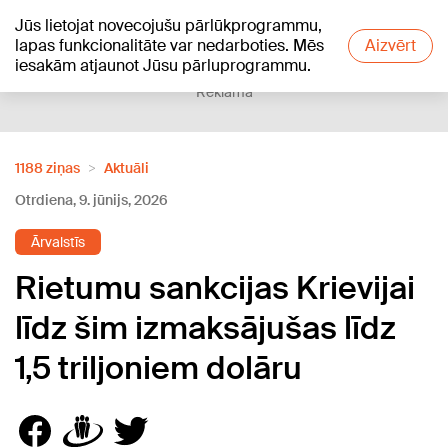
Jūs lietojat novecojušu pārlūkprogrammu,
+22
°C
lapas funkcionalitāte var nedarboties. Mēs
Aizvērt
iesakām atjaunot Jūsu pārluprogrammu.
Reklāma
1188 ziņas
Aktuāli
Otrdiena, 9. jūnijs, 2026
Ārvalstīs
Rietumu sankcijas Krievijai
līdz šim izmaksājušas līdz
1,5 triljoniem dolāru