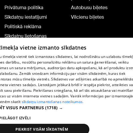
Privātuma politika
Autobusu biļetes
Sīkdatņu iestatījumi
Vilcienu biļetes
Politiskā reklāma
Sīkdatņu lietošanas
noteikumi
 tīmekļa vietne izmanto sīkdatnes
Komentāru pievienošana
 tīmekļa vietnē tiek izmantotas sīkdatnes, lai nodrošinātu un uzlabotu tīmek
nes darbību., nosūtītu personalizētu reklāmu un satura ģenerēšanai, veiktu
āmas un satura mērījumus, auditorijas datu apkopošanu, kā arī produktu izst
TV programma
zlabošanu. Zemāk sniedzam informāciju par visām sīkdatnēm, kuras tiek
Līguma noteikumi
ntotas mūsu tīmekļa vietnēs. Sīkdatnes var atšķirties atkarībā no apmeklētā
rneta vietnes sadaļas. Lietotājam jebkurā brīdī ir iespēja piekrist, atteikties va
360 Ziņu kontakti
īt savu piekrišanu. Piekrišanas sniegšana, kā arī tās atsaukšana vai mainīša
ecas uz visām interneta vietnes sadaļām. Vairāk informācijas par izmantotaj
Helio Media
atnēm skatīt
sīkdatņu izmantošanas noteikumos.
ĪT VISUS PARTNERUS
(1718) →
Portāla palīdzības dienests: e-pasts -
info@1188.lv
PIELĀGOT IZVĒLI
Copyright © 2004-2026 SIA HELIO MEDIA.
All rights reserved.
PIEKRIST VISĀM SĪKDATNĒM