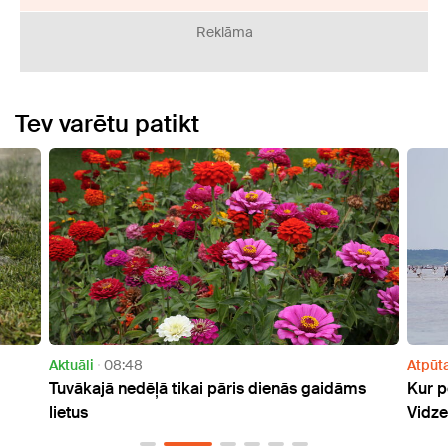
Reklāma
Tev varētu patikt
Aktuāli
08:48
Atpūt
Tuvākajā nedēļā tikai pāris dienās gaidāms
Kur p
lietus
Vidze