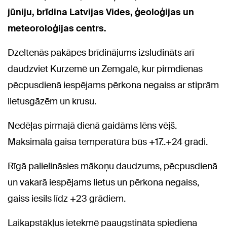
jūniju, brīdina Latvijas Vides, ģeoloģijas un
meteoroloģijas centrs.
Dzeltenās pakāpes brīdinājums izsludināts arī
daudzviet Kurzemē un Zemgalē, kur pirmdienas
pēcpusdienā iespējams pērkona negaiss ar stiprām
lietusgāzēm un krusu.
Nedēļas pirmajā dienā gaidāms lēns vējš.
Maksimālā gaisa temperatūra būs +17..+24 grādi.
Rīgā palielināsies mākoņu daudzums, pēcpusdienā
un vakarā iespējams lietus un pērkona negaiss,
gaiss iesils līdz +23 grādiem.
Laikapstākļus ietekmē paaugstināta spiediena