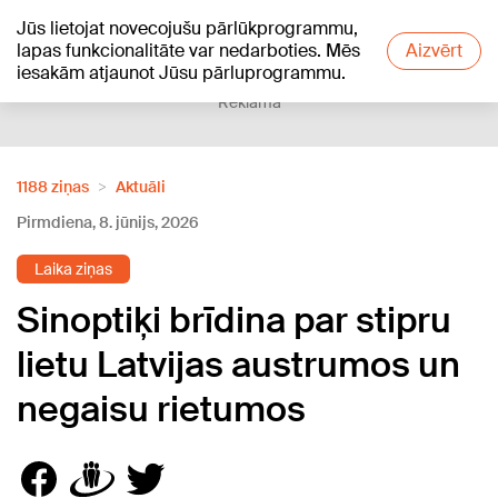
Jūs lietojat novecojušu pārlūkprogrammu,
+20
°C
lapas funkcionalitāte var nedarboties. Mēs
Aizvērt
iesakām atjaunot Jūsu pārluprogrammu.
Reklāma
1188 ziņas
Aktuāli
Pirmdiena, 8. jūnijs, 2026
Laika ziņas
Sinoptiķi brīdina par stipru
lietu Latvijas austrumos un
negaisu rietumos