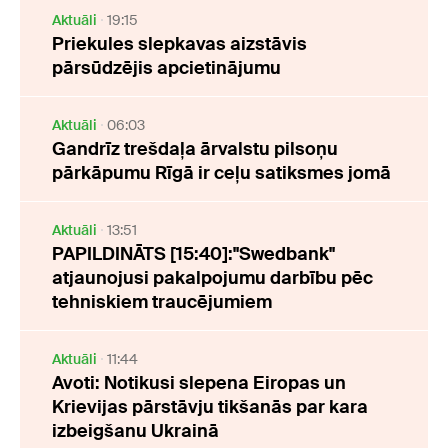
Aktuāli
19:15
Priekules slepkavas aizstāvis
pārsūdzējis apcietinājumu
Aktuāli
06:03
Gandrīz trešdaļa ārvalstu pilsoņu
pārkāpumu Rīgā ir ceļu satiksmes jomā
Aktuāli
13:51
PAPILDINĀTS [15:40]:"Swedbank"
atjaunojusi pakalpojumu darbību pēc
tehniskiem traucējumiem
Aktuāli
11:44
Avoti: Notikusi slepena Eiropas un
Krievijas pārstāvju tikšanās par kara
izbeigšanu Ukrainā