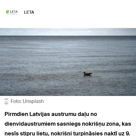
LETA
Foto: Unsplash
Pirmdien Latvijas austrumu daļu no
dienvidaustrumiem sasniegs nokrišņu zona, kas
nesīs stipru lietu, nokrišņi turpināsies naktī uz 9.