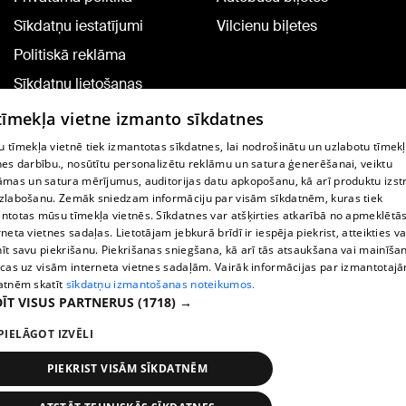
Sīkdatņu iestatījumi
Vilcienu biļetes
Politiskā reklāma
Sīkdatņu lietošanas
noteikumi
 tīmekļa vietne izmanto sīkdatnes
Komentāru pievienošana
 tīmekļa vietnē tiek izmantotas sīkdatnes, lai nodrošinātu un uzlabotu tīmek
nes darbību., nosūtītu personalizētu reklāmu un satura ģenerēšanai, veiktu
āmas un satura mērījumus, auditorijas datu apkopošanu, kā arī produktu izst
TV programma
zlabošanu. Zemāk sniedzam informāciju par visām sīkdatnēm, kuras tiek
Līguma noteikumi
ntotas mūsu tīmekļa vietnēs. Sīkdatnes var atšķirties atkarībā no apmeklētā
rneta vietnes sadaļas. Lietotājam jebkurā brīdī ir iespēja piekrist, atteikties va
360 Ziņu kontakti
īt savu piekrišanu. Piekrišanas sniegšana, kā arī tās atsaukšana vai mainīša
ecas uz visām interneta vietnes sadaļām. Vairāk informācijas par izmantotaj
Helio Media
atnēm skatīt
sīkdatņu izmantošanas noteikumos.
ĪT VISUS PARTNERUS
(1718) →
Portāla palīdzības dienests: e-pasts -
info@1188.lv
PIELĀGOT IZVĒLI
Copyright © 2004-2026 SIA HELIO MEDIA.
All rights reserved.
PIEKRIST VISĀM SĪKDATNĒM