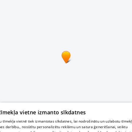
 tīmekļa vietne izmanto sīkdatnes
 tīmekļa vietnē tiek izmantotas sīkdatnes, lai nodrošinātu un uzlabotu tīmek
nes darbību., nosūtītu personalizētu reklāmu un satura ģenerēšanai, veiktu