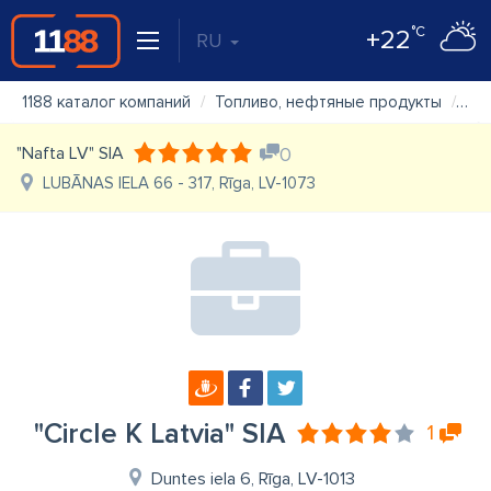
°C
+22
RU
1188 каталог компаний
Топливо, нефтяные продукты
"Ci
"Nafta LV" SIA
0
LUBĀNAS IELA 66 - 317, Rīga, LV-1073
"Circle K Latvia" SIA
1
Duntes iela 6, Rīga, LV-1013