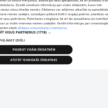
āmas un satura mērījumus, auditorijas datu apkopošanu, kā arī produktu izst
zlabošanu. Zemāk sniedzam informāciju par visām sīkdatnēm, kuras tiek
ntotas mūsu tīmekļa vietnēs. Sīkdatnes var atšķirties atkarībā no apmeklētā
rneta vietnes sadaļas. Lietotājam jebkurā brīdī ir iespēja piekrist, atteikties va
īt savu piekrišanu. Piekrišanas sniegšana, kā arī tās atsaukšana vai mainīša
ecas uz visām interneta vietnes sadaļām. Vairāk informācijas par izmantotaj
atnēm skatīt
sīkdatņu izmantošanas noteikumos.
ĪT VISUS PARTNERUS
(1718) →
PIELĀGOT IZVĒLI
PIEKRIST VISĀM SĪKDATNĒM
ATSTĀT TEHNISKĀS SĪKDATNES
TEHNISKĀS/OBLIGĀTĀS
STATISTIKAS
MĒRĶĒŠANA
FUNKCIONĀLĀS
NEKLASIFICĒTĀS
ehniskās/obligātās
Statistikas
Mērķēšana
Funkcionālās
Neklasificēt