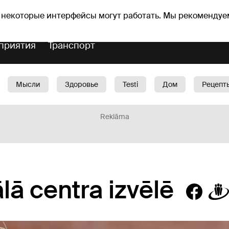
Прогноз погоды
Гороскопы
 некоторые интерфейсы могут работать. Мы рекомендуе
приятия
Транспорт
Мысли
Здоровье
Testi
Дом
Рецепт
Красота
Дети
Машина
1188 play
Spo
Reklāma
lā centra izvēlē