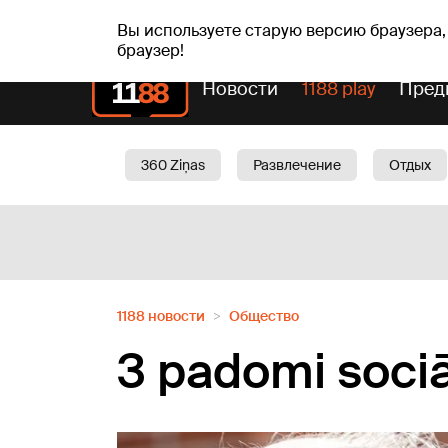
пт, 07.08.2026.
+20
°C
Alfrēds, Fredis, Madars
Вы используете старую версию браузера,
браузер!
Новости
1188 play
Пред
360 Ziņas
Развлечение
Отдых
Oбщество
Актуально
Трафик
1188 новости
Oбщество
3 padomi sociā