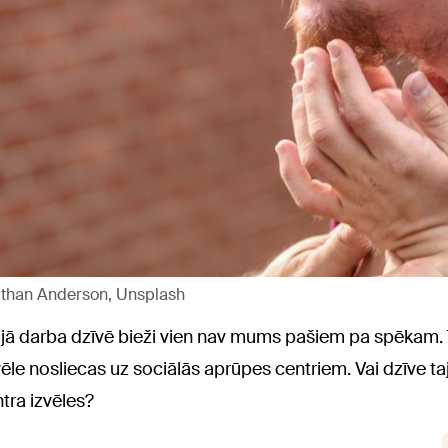
 Nathan Anderson, Unsplash
ajā darba dzīvē bieži vien nav mums pašiem pa spēkam. 
vēle nosliecas uz sociālās aprūpes centriem. Vai dzīve ta
tra izvēles?