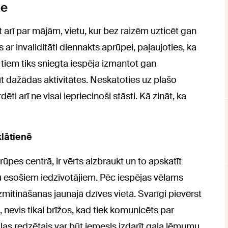
le
ēt arī par mājām, vietu, kur bez raizēm uzticēt gan
 ar invaliditāti diennakts aprūpei, paļaujoties, ka
et tiem tiks sniegta iespēja izmantot gan
t dažādas aktivitātes. Neskatoties uz plašo
i arī ne visai iepriecinoši stāsti. Kā zināt, ka
klātienē
ūpes centrā, ir vērts aizbraukt un to apskatīt
au esošiem iedzīvotājiem. Pēc iespējas vēlams
mitināšanas jaunajā dzīves vietā. Svarīgi pievērst
nevis tikai brīžos, kad tiek komunicēts par
las redzētais var būt iemesls izdarīt gala lēmumu