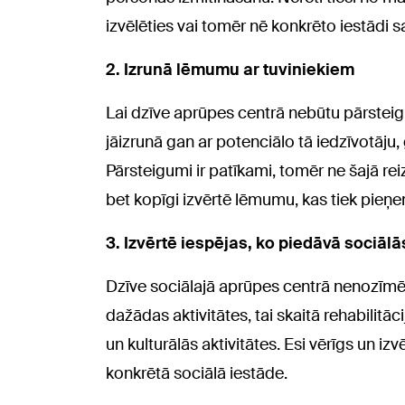
izvēlēties vai tomēr nē konkrēto iestādi 
2.
Izrunā lēmumu ar tuviniekiem
Lai dzīve aprūpes centrā nebūtu pārsteig
jāizrunā gan ar potenciālo tā iedzīvotāju,
Pārsteigumi ir patīkami, tomēr ne šajā rei
bet kopīgi izvērtē lēmumu, kas tiek pieņe
3.
Izvērtē iespējas, ko piedāvā sociāl
Dzīve sociālajā aprūpes centrā nenozīmē ti
dažādas aktivitātes, tai skaitā rehabilit
un kulturālās aktivitātes. Esi vērīgs un i
konkrētā sociālā iestāde.