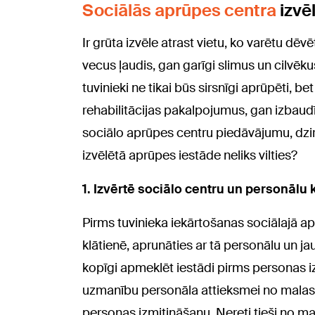
Sociālās aprūpes centra
izvē
Ir grūta izvēle atrast vietu, ko varētu dēv
vecus ļaudis, gan garīgi slimus un cilvēkus
tuvinieki ne tikai būs sirsnīgi aprūpēti, b
rehabilitācijas pakalpojumus, gan izbaudī
sociālo aprūpes centru piedāvājumu, dzirdēt
izvēlētā aprūpes iestāde neliks vilties?
1.
Izvērtē sociālo centru un personālu 
Pirms tuvinieka iekārtošanas sociālajā apr
klātienē, aprunāties ar tā personālu un j
kopīgi apmeklēt iestādi pirms personas iz
uzmanību personāla attieksmei no malas, 
personas izmitināšanu. Nereti tieši no ma