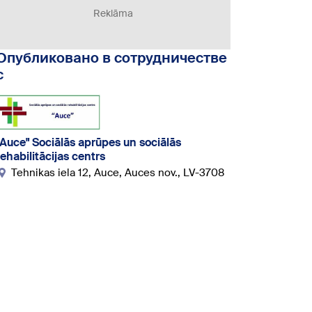
Reklāma
Опубликовано в сотрудничестве
с
"Auce" Sociālās aprūpes un sociālās
rehabilitācijas centrs
Tehnikas iela 12, Auce, Auces nov., LV-3708