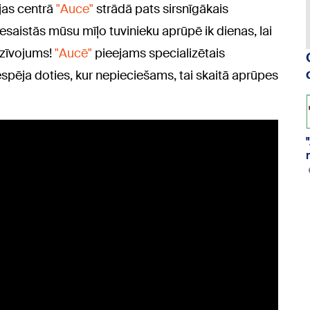
ijas centrā
"Auce"
strādā pats sirsnīgākais
 iesaistās mūsu mīļo tuvinieku aprūpē ik dienas, lai
dzīvojums!
"Aucē"
pieejams specializētais
espēja doties, kur nepieciešams, tai skaitā aprūpes