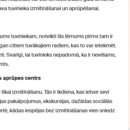
sava tuvinieka izmitināšanai un aprūpēšanai.
ums tuviniekam, noteikti šis lēmums pirms tam ir
 gan citiem tuvākajiem radiem, kas to var ietekmēt.
zē. Svarīgi, lai tuvinieks nepadomā, ka ir nevēlams,
mts.
ās aprūpes centrs
kai izmitināšanu. Tās ir ikdiena, kas ietver sevī
ācijas pakalpojumus, ekskursijas, dažādas sociālās
zvērtē, kādas iespējas bez izmitināšanas vien sniedz