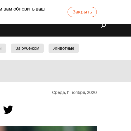
м вам обновить ваш
Закрыть
ы
За рубежом
Животные
rts
Бизнес
Cад
Среда, 11 ноября, 2020