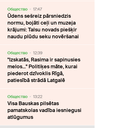
Oбщество
17:47
Ūdens sešreiz pārsniedzis
normu, bojāti ceļi un muzeja
krājumi: Talsu novads piešķir
naudu plūdu seku novēršanai
Oбщество
12:39
"Izskatās, Rasima ir sapinusies
melos..." Politiķes māte, kurai
piederot dzīvoklis Rīgā,
patiesībā strādā Latgalē
Oбщество
13:22
Visa Bauskas pilsētas
pamatskolas vadība iesniegusi
atlūgumus