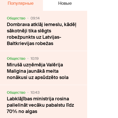
Популярные
Новые
Oбщество
09:14
Dombrava atklāj iemeslu, kādēļ
sākotnēji tika slēgts
robežpunkts uz Latvijas-
Baltkrievijas robežas
Oбщество
10:19
Mirušā uzņēmēja Valērija
Maligina jaunākā meita
nonākusi uz apsūdzēto sola
Oбщество
10:43
Labklājības ministrija rosina
palielināt vecāku pabalstu līdz
70% no algas