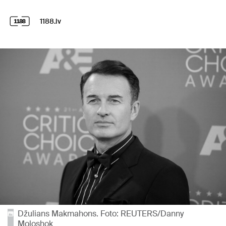
1188.lv
Džulians Makmahons. Foto: REUTERS/Danny
Moloshok