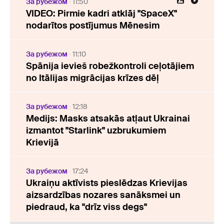
За рубежом
11:50
VIDEO: Pirmie kadri atklāj "SpaceX"
nodarītos postījumus Mēnesim
За рубежом
11:10
Spānija ievieš robežkontroli ceļotājiem
no Itālijas migrācijas krīzes dēļ
За рубежом
12:18
Medijs: Masks atsakās atļaut Ukrainai
izmantot "Starlink" uzbrukumiem
Krievijā
За рубежом
17:24
Ukraiņu aktīvists pieslēdzas Krievijas
aizsardzības nozares sanāksmei un
piedraud, ka "drīz viss degs"