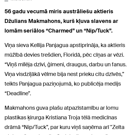
56 gadu vecumā miris austrāliešu aktieris
Džulians Makmahons, kurš kļuva slavens ar
lomām seriālos “Charmed” un “Nip/Tuck”.
Viņa sieva Kellija Panjagua apstiprināja, ka aktieris
mūžībā devies trešdien, Floridā, pēc cīņas ar vēzi.
“Viņš mīlēja dzīvi, ģimeni, draugus, darbu un fanus.
Viņa visdziļākā vēlme bija nest prieku citu dzīvēs,”
teikts Panjagua paziņojumā, ko publicēja medijs
“Deadline”.
Makmahons guva plašu atpazīstamību ar lomu
plastikas ķirurga Kristiana Troja tēlā medicīnas
drāmā “Nip/Tuck”, par kuru viņš saņēma arī "Zelta