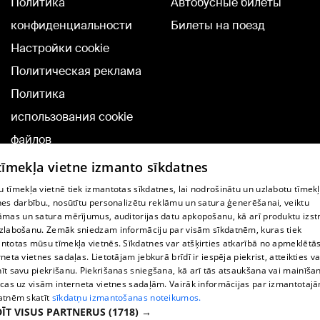
Политика
Автобусные билеты
конфиденциальности
Билеты на поезд
Настройки cookie
Политическая реклама
Политика
использования cookie
файлов
Добавление
 tīmekļa vietne izmanto sīkdatnes
комментариев
 tīmekļa vietnē tiek izmantotas sīkdatnes, lai nodrošinātu un uzlabotu tīmek
nes darbību., nosūtītu personalizētu reklāmu un satura ģenerēšanai, veiktu
āmas un satura mērījumus, auditorijas datu apkopošanu, kā arī produktu izst
TВ-программа
zlabošanu. Zemāk sniedzam informāciju par visām sīkdatnēm, kuras tiek
Условия договора
ntotas mūsu tīmekļa vietnēs. Sīkdatnes var atšķirties atkarībā no apmeklētā
rneta vietnes sadaļas. Lietotājam jebkurā brīdī ir iespēja piekrist, atteikties va
360 Ziņu kontakti
īt savu piekrišanu. Piekrišanas sniegšana, kā arī tās atsaukšana vai mainīša
ecas uz visām interneta vietnes sadaļām. Vairāk informācijas par izmantotaj
Helio Media
atnēm skatīt
sīkdatņu izmantošanas noteikumos.
ĪT VISUS PARTNERUS
(1718) →
Служба помощи портала: э-почта -
info@1188.lv