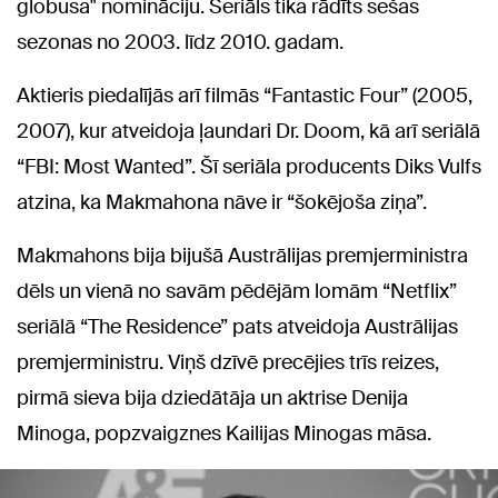
globusa" nomināciju. Seriāls tika rādīts sešas
sezonas no 2003. līdz 2010. gadam.
Aktieris piedalījās arī filmās “Fantastic Four” (2005,
2007), kur atveidoja ļaundari Dr. Doom, kā arī seriālā
“FBI: Most Wanted”. Šī seriāla producents Diks Vulfs
atzina, ka Makmahona nāve ir “šokējoša ziņa”.
Makmahons bija bijušā Austrālijas premjerministra
dēls un vienā no savām pēdējām lomām “Netflix”
seriālā “The Residence” pats atveidoja Austrālijas
premjerministru. Viņš dzīvē precējies trīs reizes,
pirmā sieva bija dziedātāja un aktrise Denija
Minoga, popzvaigznes Kailijas Minogas māsa.