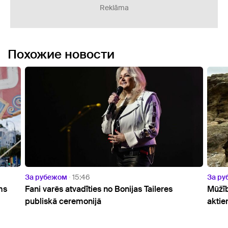
Reklāma
Похожие новости
жом
15:46
За рубежом
11:34
ēs atvadīties no Bonijas Taileres
Mūžībā devies pasau
ā ceremonijā
aktieris Sems Nīls