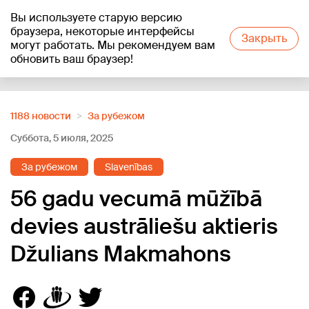
Вы используете старую версию
+17
°C
браузера, некоторые интерфейсы
Закрыть
могут работать. Мы рекомендуем вам
обновить ваш браузер!
Reklāma
1188 новости
За рубежом
Суббота, 5 июля, 2025
За рубежом
Slavenības
56 gadu vecumā mūžībā
devies austrāliešu aktieris
Džulians Makmahons