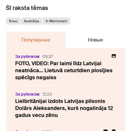
Šī raksta tēmas
Kино
Austrālija
In Memoriam
Популярные
Новые
За рубежом
09:37
FOTO, VIDEO: Par laimi līdz Latvijai
neatnāca… Lietuvā ceturtdien plosījies
spēcīgs negaiss
За рубежом
12:23
Lielbritānijai izdots Latvijas pilsonis
Dolārs Aleksanders, kurš nogalināja 12
gadus vecu zēnu