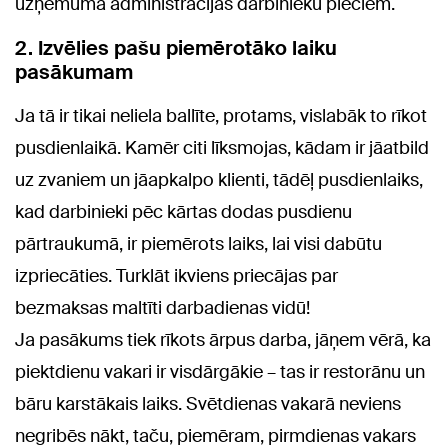
uzņēmuma administrācijas darbinieku pleciem.
2. Izvēlies pašu piemērotāko laiku
pasākumam
Ja tā ir tikai neliela ballīte, protams, vislabāk to rīkot
pusdienlaikā. Kamēr citi līksmojas, kādam ir jāatbild
uz zvaniem un jāapkalpo klienti, tādēļ pusdienlaiks,
kad darbinieki pēc kārtas dodas pusdienu
pārtraukumā, ir piemērots laiks, lai visi dabūtu
izpriecāties. Turklāt ikviens priecājas par
bezmaksas maltīti darbadienas vidū!
Ja pasākums tiek rīkots ārpus darba, jāņem vērā, ka
piektdienu vakari ir visdārgākie – tas ir restorānu un
bāru karstākais laiks. Svētdienas vakarā neviens
negribēs nākt, taču, piemēram, pirmdienas vakars