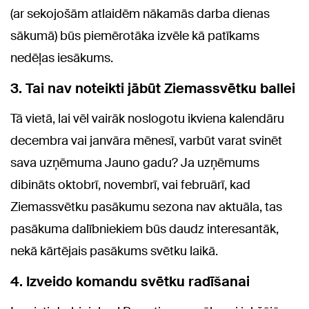
(ar sekojošām atlaidēm nākamās darba dienas
sākumā) būs piemērotāka izvēle kā patīkams
nedēļas iesākums.
3. Tai nav noteikti jābūt Ziemassvētku ballei
Tā vietā, lai vēl vairāk noslogotu ikviena kalendāru
decembra vai janvāra mēnesī, varbūt varat svinēt
sava uzņēmuma Jauno gadu? Ja uzņēmums
dibināts oktobrī, novembrī, vai februārī, kad
Ziemassvētku pasākumu sezona nav aktuāla, tas
pasākuma dalībniekiem būs daudz interesantāk,
nekā kārtējais pasākums svētku laikā.
4. Izveido komandu svētku radīšanai