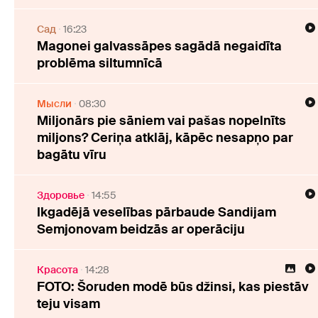
Cад
16:23
Magonei galvassāpes sagādā negaidīta
problēma siltumnīcā
Мысли
08:30
Miljonārs pie sāniem vai pašas nopelnīts
miljons? Ceriņa atklāj, kāpēc nesapņo par
bagātu vīru
Здоровье
14:55
Ikgadējā veselības pārbaude Sandijam
Semjonovam beidzās ar operāciju
Красота
14:28
FOTO: Šoruden modē būs džinsi, kas piestāv
teju visam