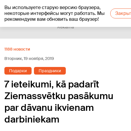
Вы используете старую версию браузера,
+20
°C
некоторые интерфейсы могут работать. Мы
Закры
рекомендуем вам обновить ваш браузер!
Reklāma
1188 новости
Вторник, 19 ноября, 2019
Подарки
Праздники
7 ieteikumi, kā padarīt
Ziemassvētku pasākumu
par dāvanu ikvienam
darbiniekam