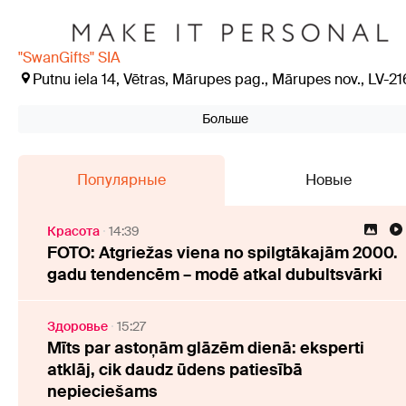
"SwanGifts" SIA
Putnu iela 14, Vētras, Mārupes pag., Mārupes nov., LV-21
Больше
Популярные
Новые
Красота
14:39
FOTO: Atgriežas viena no spilgtākajām 2000.
gadu tendencēm – modē atkal dubultsvārki
Здоровье
15:27
Mīts par astoņām glāzēm dienā: eksperti
atklāj, cik daudz ūdens patiesībā
nepieciešams