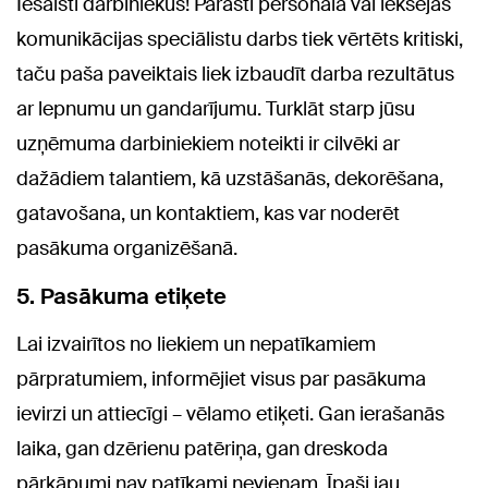
Iesaisti darbiniekus! Parasti personāla vai iekšējās
komunikācijas speciālistu darbs tiek vērtēts kritiski,
taču paša paveiktais liek izbaudīt darba rezultātus
ar lepnumu un gandarījumu. Turklāt starp jūsu
uzņēmuma darbiniekiem noteikti ir cilvēki ar
dažādiem talantiem, kā uzstāšanās, dekorēšana,
gatavošana, un kontaktiem, kas var noderēt
pasākuma organizēšanā.
5. Pasākuma etiķete
Lai izvairītos no liekiem un nepatīkamiem
pārpratumiem, informējiet visus par pasākuma
ievirzi un attiecīgi – vēlamo etiķeti. Gan ierašanās
laika, gan dzērienu patēriņa, gan dreskoda
pārkāpumi nav patīkami nevienam. Īpaši jau