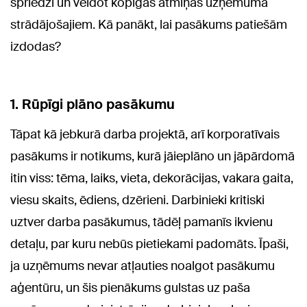
spriedzi un veidot kopīgas atmiņas uzņēmumā
strādājošajiem. Kā panākt, lai pasākums patiešām
izdodas?
1. Rūpīgi plāno pasākumu
Tāpat kā jebkurā darba projektā, arī korporatīvais
pasākums ir notikums, kurā jāieplāno un jāpārdomā
itin viss: tēma, laiks, vieta, dekorācijas, vakara gaita,
viesu skaits, ēdiens, dzērieni. Darbinieki kritiski
uztver darba pasākumus, tādēļ pamanīs ikvienu
detaļu, par kuru nebūs pietiekami padomāts. Īpaši,
ja uzņēmums nevar atļauties noalgot pasākumu
aģentūru, un šis pienākums gulstas uz paša