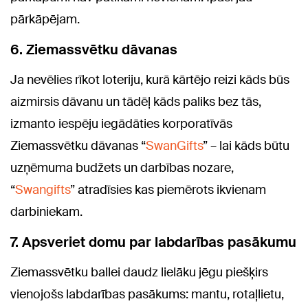
pārkāpējam.
6. Ziemassvētku dāvanas
Ja nevēlies rīkot loteriju, kurā kārtējo reizi kāds būs
aizmirsis dāvanu un tādēļ kāds paliks bez tās,
izmanto iespēju iegādāties korporatīvās
Ziemassvētku dāvanas “
SwanGifts
” – lai kāds būtu
uzņēmuma budžets un darbības nozare,
“
Swangifts
” atradīsies kas piemērots ikvienam
darbiniekam.
7. Apsveriet domu par labdarības pasākumu
Ziemassvētku ballei daudz lielāku jēgu piešķirs
vienojošs labdarības pasākums: mantu, rotaļlietu,