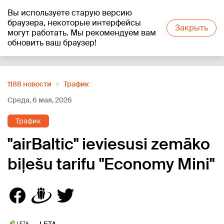
Вы используете старую версию
+13
°C
браузера, некоторые интерфейсы
Закрыть
могут работать. Мы рекомендуем вам
обновить ваш браузер!
Reklāma
1188 новости
Трафик
Среда, 6 мая, 2026
Трафик
"airBaltic" ieviesusi zemāko
biļešu tarifu "Economy Mini"