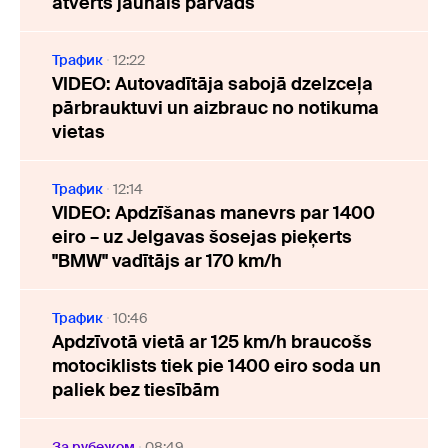
atvērts jaunais pārvads
Трафик
12:22
VIDEO: Autovadītāja sabojā dzelzceļa
pārbrauktuvi un aizbrauc no notikuma
vietas
Трафик
12:14
VIDEO: Apdzīšanas manevrs par 1400
eiro – uz Jelgavas šosejas pieķerts
"BMW" vadītājs ar 170 km/h
Трафик
10:46
Apdzīvotā vietā ar 125 km/h braucošs
motociklists tiek pie 1400 eiro soda un
paliek bez tiesībām
За рубежом
08:49