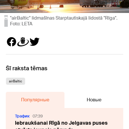
"airBaltic" lidmašīnas Starptautiskajā lidostā "Rīga".
Foto: LETA
Šī raksta tēmas
airBaltic
Популярные
Новые
Трафик
07:39
Iebraukšanai Rīgā no Jelgavas puses