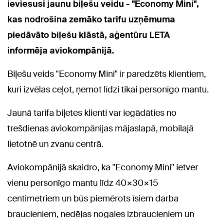
ieviesusi jaunu biļešu veidu - "Economy Mini",
kas nodrošina zemāko tarifu uzņēmuma
piedāvāto biļešu klāstā, aģentūru LETA
informēja aviokompānijā.
Biļešu veids "Economy Mini" ir paredzēts klientiem,
kuri izvēlas ceļot, ņemot līdzi tikai personīgo mantu.
Jaunā tarifa biļetes klienti var iegādāties no
trešdienas aviokompānijas mājaslapā, mobilajā
lietotnē un zvanu centrā.
Aviokompānijā skaidro, ka "Economy Mini" ietver
vienu personīgo mantu līdz 40×30×15
centimetriem un būs piemērots īsiem darba
braucieniem, nedēļas nogales izbraucieniem un