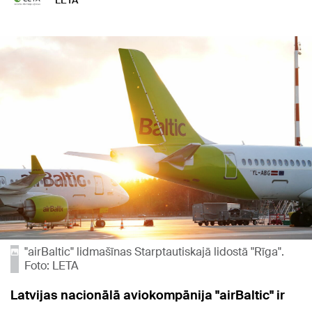
LETA
"airBaltic" lidmašīnas Starptautiskajā lidostā "Rīga".
Foto: LETA
Latvijas nacionālā aviokompānija "airBaltic" ir