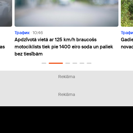
Трафик
14:26
 km/h braucošs
Gadiem atstāti novārtā un bīstami: 
00 eiro soda un paliek
novadā glābj nolietotos tiltus
Reklāma
Reklāma