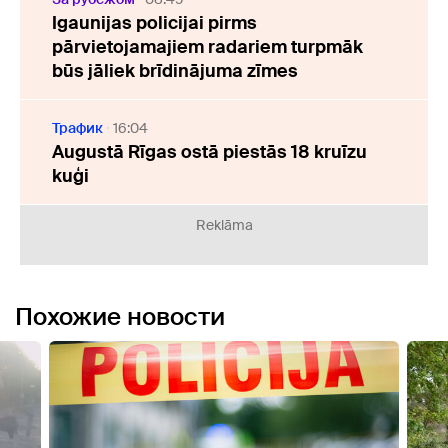
Igaunijas policijai pirms
pārvietojamajiem radariem turpmāk
būs jāliek brīdinājuma zīmes
Трафик
16:04
Augustā Rīgas ostā piestās 18 kruīzu
kuģi
Reklāma
Похожие новости