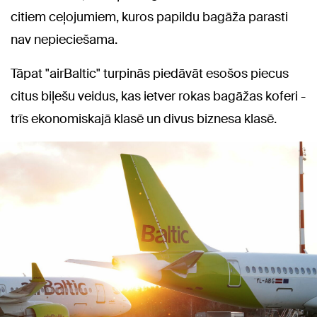
citiem ceļojumiem, kuros papildu bagāža parasti
nav nepieciešama.
Tāpat "airBaltic" turpinās piedāvāt esošos piecus
citus biļešu veidus, kas ietver rokas bagāžas koferi -
trīs ekonomiskajā klasē un divus biznesa klasē.