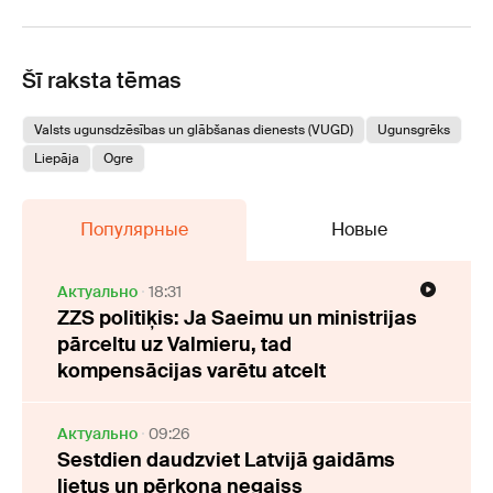
Šī raksta tēmas
Valsts ugunsdzēsības un glābšanas dienests (VUGD)
Ugunsgrēks
Liepāja
Ogre
Популярные
Новые
Актуально
18:31
ZZS politiķis: Ja Saeimu un ministrijas
pārceltu uz Valmieru, tad
kompensācijas varētu atcelt
Актуально
09:26
Sestdien daudzviet Latvijā gaidāms
lietus un pērkona negaiss