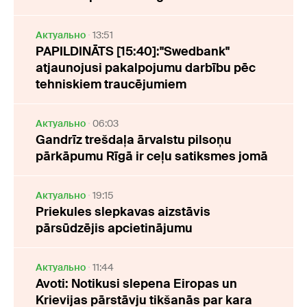
Актуально
13:51
PAPILDINĀTS [15:40]:"Swedbank"
atjaunojusi pakalpojumu darbību pēc
tehniskiem traucējumiem
Актуально
06:03
Gandrīz trešdaļa ārvalstu pilsoņu
pārkāpumu Rīgā ir ceļu satiksmes jomā
Актуально
19:15
Priekules slepkavas aizstāvis
pārsūdzējis apcietinājumu
Актуально
11:44
Avoti: Notikusi slepena Eiropas un
Krievijas pārstāvju tikšanās par kara