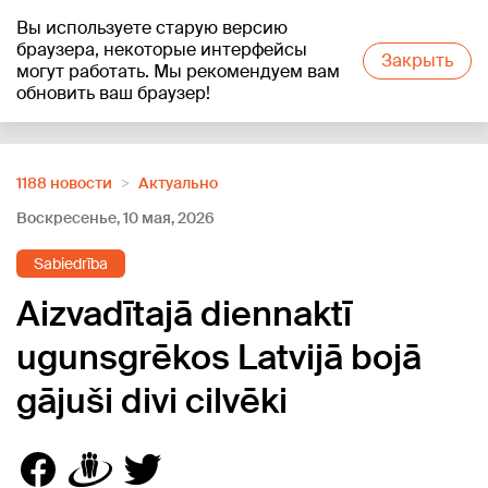
Вы используете старую версию
+11
°C
браузера, некоторые интерфейсы
Закрыть
могут работать. Мы рекомендуем вам
обновить ваш браузер!
Reklāma
1188 новости
Актуально
Воскресенье, 10 мая, 2026
Sabiedrība
Aizvadītajā diennaktī
ugunsgrēkos Latvijā bojā
gājuši divi cilvēki