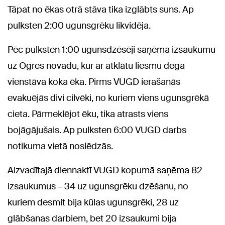
Tāpat no ēkas otrā stāva tika izglābts suns. Ap
pulksten 2:00 ugunsgrēku likvidēja.
Pēc pulksten 1:00 ugunsdzēsēji saņēma izsaukumu
uz Ogres novadu, kur ar atklātu liesmu dega
vienstāva koka ēka. Pirms VUGD ierašanās
evakuējās divi cilvēki, no kuriem viens ugunsgrēkā
cieta. Pārmeklējot ēku, tika atrasts viens
bojāgājušais. Ap pulksten 6:00 VUGD darbs
notikuma vietā noslēdzās.
Aizvadītajā diennaktī VUGD kopumā saņēma 82
izsaukumus – 34 uz ugunsgrēku dzēšanu, no
kuriem desmit bija kūlas ugunsgrēki, 28 uz
glābšanas darbiem, bet 20 izsaukumi bija