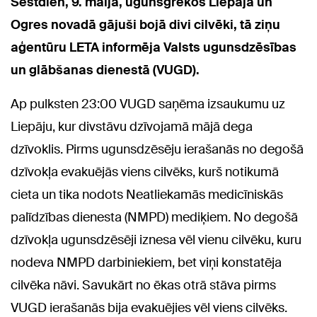
Sestdien, 9. maijā, ugunsgrēkos Liepājā un
Ogres novadā gājuši bojā divi cilvēki, tā ziņu
aģentūru LETA informēja Valsts ugunsdzēsības
un glābšanas dienestā (VUGD).
Ap pulksten 23:00 VUGD saņēma izsaukumu uz
Liepāju, kur divstāvu dzīvojamā mājā dega
dzīvoklis. Pirms ugunsdzēsēju ierašanās no degošā
dzīvokļa evakuējās viens cilvēks, kurš notikumā
cieta un tika nodots Neatliekamās medicīniskās
palīdzības dienesta (NMPD) mediķiem. No degošā
dzīvokļa ugunsdzēsēji iznesa vēl vienu cilvēku, kuru
nodeva NMPD darbiniekiem, bet viņi konstatēja
cilvēka nāvi. Savukārt no ēkas otrā stāva pirms
VUGD ierašanās bija evakuējies vēl viens cilvēks.