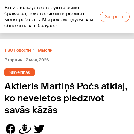
Вы используете старую версию
+26
°C
браузера, некоторые интерфейсы
Закрыть
могут работать. Мы рекомендуем вам
обновить ваш браузер!
Reklāma
1188 новости
Мысли
Вторник, 12 мая, 2026
Slavenības
Aktieris Mārtiņš Počs atklāj,
ko nevēlētos piedzīvot
savās kāzās