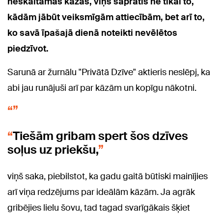
neskaitāmas kāzas, viņš sapratis ne tikai to,
kādām jābūt veiksmīgām attiecībām, bet arī to,
ko savā īpašajā dienā noteikti nevēlētos
piedzīvot.
Sarunā ar žurnālu "Privātā Dzīve" aktieris neslēpj, ka
abi jau runājuši arī par kāzām un kopīgu nākotni.
Tiešām gribam spert šos dzīves
soļus uz priekšu,
viņš saka, piebilstot, ka gadu gaitā būtiski mainījies
arī viņa redzējums par ideālām kāzām. Ja agrāk
gribējies lielu šovu, tad tagad svarīgākais šķiet