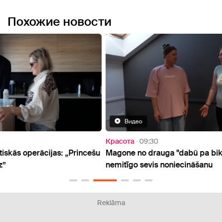
Похожие новости
Видео
Красота
09:30
Здор
ncešu
Magone no drauga "dabū pa biksēm" par
Uzņēm
nemitīgo sevis noniecināšanu
palīd
Reklāma