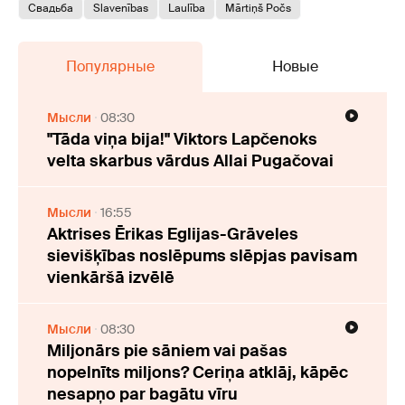
Свадьба
Slavenības
Laulība
Mārtiņš Počs
Популярные
Новые
Мысли
08:30
"Tāda viņa bija!" Viktors Lapčenoks
velta skarbus vārdus Allai Pugačovai
Мысли
16:55
Aktrises Ērikas Eglijas-Grāveles
sievišķības noslēpums slēpjas pavisam
vienkāršā izvēlē
Мысли
08:30
Miljonārs pie sāniem vai pašas
nopelnīts miljons? Ceriņa atklāj, kāpēc
nesapņo par bagātu vīru