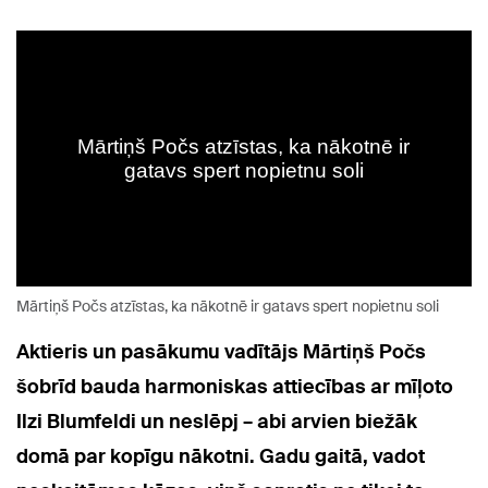
Mārtiņš Počs atzīstas, ka nākotnē ir gatavs spert nopietnu soli
Aktieris un pasākumu vadītājs Mārtiņš Počs
šobrīd bauda harmoniskas attiecības ar mīļoto
Ilzi Blumfeldi un neslēpj – abi arvien biežāk
domā par kopīgu nākotni. Gadu gaitā, vadot