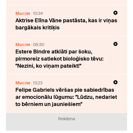
Мысли
10:34
Aktrise Elīna Vāne pastāsta, kas ir viņas
bargākais kritiķis
Мысли
06:30
Estere Bindre atklāti par šoku,
pirmoreiz satiekot bioloģisko tēvu:
"Nezini, ko viņam pateikt!"
Мысли
13:23
Felipe Gabriels vēršas pie sabiedrības
ar emocionālu lūgumu: "Lūdzu, nedariet
to bērniem un jauniešiem"
Reklāma