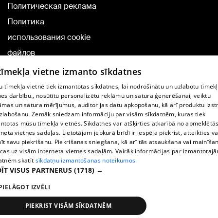
Политическая реклама
Политика
использования cookie
файлов
Добавление
 tīmekļa vietne izmanto sīkdatnes
комментариев
 tīmekļa vietnē tiek izmantotas sīkdatnes, lai nodrošinātu un uzlabotu tīmek
nes darbību., nosūtītu personalizētu reklāmu un satura ģenerēšanai, veiktu
āmas un satura mērījumus, auditorijas datu apkopošanu, kā arī produktu izst
TВ-программа
zlabošanu. Zemāk sniedzam informāciju par visām sīkdatnēm, kuras tiek
Условия договора
ntotas mūsu tīmekļa vietnēs. Sīkdatnes var atšķirties atkarībā no apmeklētā
rneta vietnes sadaļas. Lietotājam jebkurā brīdī ir iespēja piekrist, atteikties va
360 Ziņu kontakti
īt savu piekrišanu. Piekrišanas sniegšana, kā arī tās atsaukšana vai mainīša
ecas uz visām interneta vietnes sadaļām. Vairāk informācijas par izmantotaj
Helio Media
atnēm skatīt
sīkdatņu izmantošanas noteikumos.
ĪT VISUS PARTNERUS
(1718) →
Служба помощи портала: э-почта -
info@1188.lv
PIELĀGOT IZVĒLI
Copyright © 2004-2026 SIA HELIO MEDIA.
All rights reserved.
PIEKRIST VISĀM SĪKDATNĒM