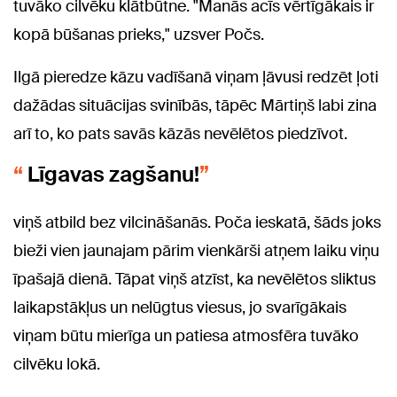
tuvāko cilvēku klātbūtne. "Manās acīs vērtīgākais ir
kopā būšanas prieks," uzsver Počs.
Ilgā pieredze kāzu vadīšanā viņam ļāvusi redzēt ļoti
dažādas situācijas svinībās, tāpēc Mārtiņš labi zina
arī to, ko pats savās kāzās nevēlētos piedzīvot.
Līgavas zagšanu!
viņš atbild bez vilcināšanās. Poča ieskatā, šāds joks
bieži vien jaunajam pārim vienkārši atņem laiku viņu
īpašajā dienā. Tāpat viņš atzīst, ka nevēlētos sliktus
laikapstākļus un nelūgtus viesus, jo svarīgākais
viņam būtu mierīga un patiesa atmosfēra tuvāko
cilvēku lokā.