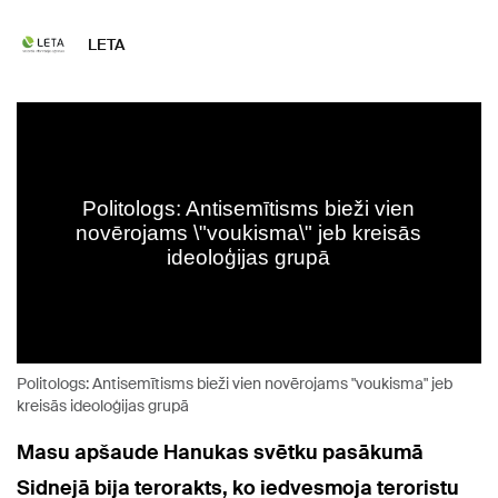
LETA
Politologs: Antisemītisms bieži vien novērojams "voukisma" jeb
kreisās ideoloģijas grupā
Masu apšaude Hanukas svētku pasākumā
Sidnejā bija terorakts, ko iedvesmoja teroristu