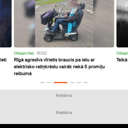
Oбщество
16:52
Oбще
eti
Rīgā agresīvs vīrietis braucis pa ielu ar
Teikā
elektrisko ratiņkrēslu vairāk nekā 5 promiļu
reibumā
Reklāma
Reklāma