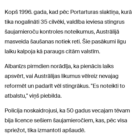
Kopš 1996. gada, kad pēc Portarturas slaktiņa, kurā
tika nogalināti 35 cilvēki, valdība ieviesa stingrus
šaujamieroču kontroles noteikumus, Austrālijā
masveida šaušanas notiek reti. Šie pasākumi ilgu
laiku kalpoja kā paraugs citām valstīm.
Albanīzs pirmdien norādīja, ka pienācis laiks
apsvērt, vai Austrālijas likumus vēlreiz nevajag
reformēt un padarīt vēl stingrākus. "Es noteikti to
atbalstu," viņš piebilda.
Policija noskaidrojusi, ka 50 gadus vecajam tēvam
bija licence sešiem šaujamieročiem, kas, pēc visa
spriežot, tika izmantoti apšaudē.