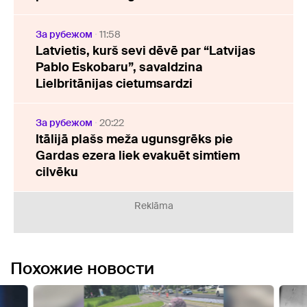
За рубежом
11:58
Latvietis, kurš sevi dēvē par “Latvijas
Pablo Eskobaru”, savaldzina
Lielbritānijas cietumsardzi
За рубежом
20:22
Itālijā plašs meža ugunsgrēks pie
Gardas ezera liek evakuēt simtiem
cilvēku
Reklāma
Похожие новости