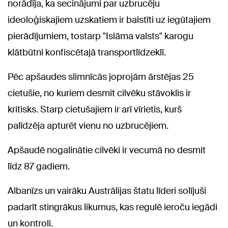
norādīja, ka secinājumi par uzbrucēju
ideoloģiskajiem uzskatiem ir balstīti uz iegūtajiem
pierādījumiem, tostarp "Islāma valsts" karogu
klātbūtni konfiscētajā transportlīdzeklī.
Pēc apšaudes slimnīcās joprojām ārstējas 25
cietušie, no kuriem desmit cilvēku stāvoklis ir
kritisks. Starp cietušajiem ir arī vīrietis, kurš
palīdzēja apturēt vienu no uzbrucējiem.
Apšaudē nogalinātie cilvēki ir vecumā no desmit
līdz 87 gadiem.
Albanīzs un vairāku Austrālijas štatu līderi solījuši
padarīt stingrākus likumus, kas regulē ieroču iegādi
un kontroli.