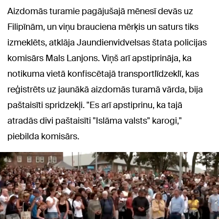
Aizdomās turamie pagājušajā mēnesī devās uz
Filipīnām, un viņu brauciena mērķis un saturs tiks
izmeklēts, atklāja Jaundienvidvelsas štata policijas
komisārs Mals Lanjons. Viņš arī apstiprināja, ka
notikuma vietā konfiscētajā transportlīdzeklī, kas
reģistrēts uz jaunākā aizdomās turamā vārda, bija
paštaisīti spridzekļi. "Es arī apstiprinu, ka tajā
atradās divi paštaisīti "Islāma valsts" karogi,"
piebilda komisārs.