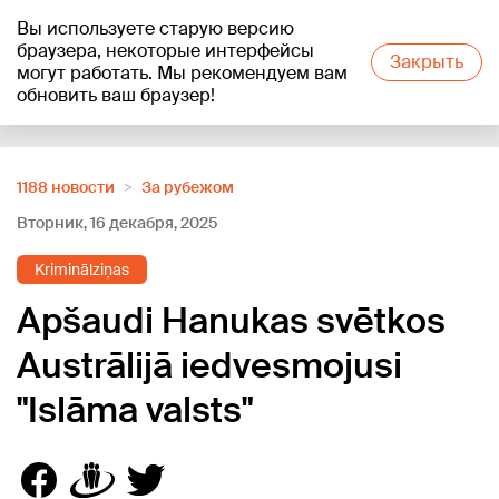
Вы используете старую версию
+25
°C
браузера, некоторые интерфейсы
Закрыть
могут работать. Мы рекомендуем вам
обновить ваш браузер!
Reklāma
1188 новости
За рубежом
Вторник, 16 декабря, 2025
Kriminālziņas
Apšaudi Hanukas svētkos
Austrālijā iedvesmojusi
"Islāma valsts"