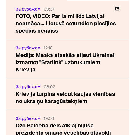
За рубежом
09:37
FOTO, VIDEO: Par laimi līdz Latvijai
neatnāca… Lietuvā ceturtdien plosījies
spēcīgs negaiss
За рубежом
12:18
Medijs: Masks atsakās atļaut Ukrainai
izmantot "Starlink" uzbrukumiem
Krievijā
За рубежом
08:02
Krievija turpina veidot kaujas vienības
no ukraiņu karagūstekņiem
За рубежом
19:03
Džo Baidena dēls atklāj bijušā
prezidenta smago veselības stāvokli