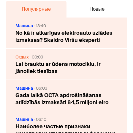
Популярные
Новые
Машина
13:40
No kā ir atkarīgas elektroauto uzlādes
izmaksas? Skaidro Viršu eksperti
Отдых
00:09
Lai brauktu ar ūdens motociklu, ir
jānoliek tiesības
Машина
06:03
Gada laikā OCTA apdrošināšanas
atlīdzībās izmaksāti 84,5 miljoni eiro
Машина
06:10
Наиболее частые признаки