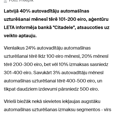
Foto: Freepik
Latvijā 40% autovadītāju automašīnas
uzturēšanai mēnesī tērē 101-200 eiro, aģentūru
LETA informēja bankā "Citadele", atsaucoties uz
veikto aptauju.
Vienlaikus 24% autovadītāju automašīnas
uzturēšanai tērē līdz 100 eiro mēnesī, 20% mēnesī
tērē 200-300 eiro, bet vēl 10% izmaksas sasniedz
301-400 eiro. Savukārt 3% autovadītāju mēnesī
automašīnas uzturēšanai tērē 400-500 eiro, un
tikpat daudziem izdevumi pārsniedz 500 eiro.
Vīrieši biežāk nekā sievietes iekļaujas augstāku
automašīnas uzturēšanas izmaksu segmentos - virs