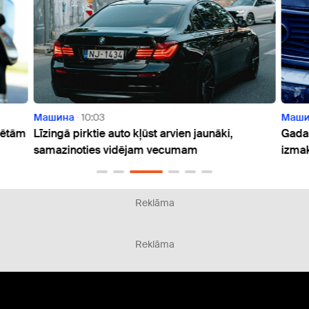
Машина
10:03
Маши
lsētām
Līzingā pirktie auto kļūst arvien jaunāki,
Gada 
samazinoties vidējam vecumam
izmak
Reklāma
Reklāma