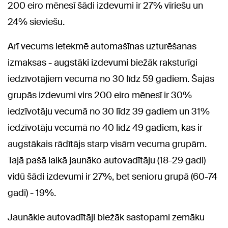
200 eiro mēnesī šādi izdevumi ir 27% vīriešu un
24% sieviešu.
Arī vecums ietekmē automašīnas uzturēšanas
izmaksas - augstāki izdevumi biežāk raksturīgi
iedzīvotājiem vecumā no 30 līdz 59 gadiem. Šajās
grupās izdevumi virs 200 eiro mēnesī ir 30%
iedzīvotāju vecumā no 30 līdz 39 gadiem un 31%
iedzīvotāju vecumā no 40 līdz 49 gadiem, kas ir
augstākais rādītājs starp visām vecuma grupām.
Tajā pašā laikā jaunāko autovadītāju (18-29 gadi)
vidū šādi izdevumi ir 27%, bet senioru grupā (60-74
gadi) - 19%.
Jaunākie autovadītāji biežāk sastopami zemāku