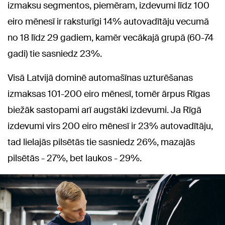
izmaksu segmentos, piemēram, izdevumi līdz 100
eiro mēnesī ir raksturīgi 14% autovadītāju vecumā
no 18 līdz 29 gadiem, kamēr vecākajā grupā (60-74
gadi) tie sasniedz 23%.
Visā Latvijā dominē automašīnas uzturēšanas
izmaksas 101-200 eiro mēnesī, tomēr ārpus Rīgas
biežāk sastopami arī augstāki izdevumi. Ja Rīgā
izdevumi virs 200 eiro mēnesī ir 23% autovadītāju,
tad lielajās pilsētās tie sasniedz 26%, mazajās
pilsētās - 27%, bet laukos - 29%.