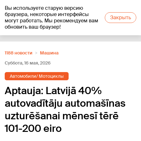
Вы используете старую версию
+18
°C
браузера, некоторые интерфейсы
Закрыть
могут работать. Мы рекомендуем вам
обновить ваш браузер!
Reklāma
1188 новости
Машина
Суббота, 16 мая, 2026
Автомобили/ Мотоциклы
Aptauja: Latvijā 40%
autovadītāju automašīnas
uzturēšanai mēnesī tērē
101-200 eiro