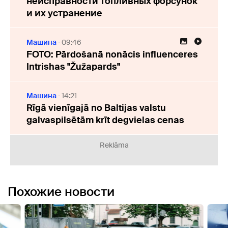
неисправности топливных форсунок
и их устранение
Машина
09:46
FOTO: Pārdošanā nonācis influenceres
Intrishas "Žužapards"
Машина
14:21
Rīgā vienīgajā no Baltijas valstu
galvaspilsētām krīt degvielas cenas
Reklāma
Похожие новости