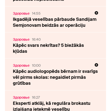
Здоровье
14:55
Ikgadējā veselības pārbaude Sandijam
Semjonovam beidzās ar operāciju
Здоровье
16:40
Kāpēc svars nekrītas? 5 biežākās
kļūdas
Здоровье
10:00
Kāpēc audiologopēds bērnam ir svarīgs
vēl pirms skolas: negaidiet pirmās
grūtības
Здоровье
16:27
Eksperti atklāj, kā regulāra brokastu
izlaišana ietekmē veselību