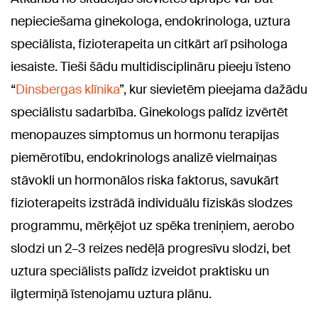
nepieciešama ginekologa, endokrinologa, uztura
speciālista, fizioterapeita un citkārt arī psihologa
iesaiste. Tieši šādu multidisciplināru pieeju īsteno
“
Dinsbergas klīnika
”, kur sievietēm pieejama dažādu
speciālistu sadarbība. Ginekologs palīdz izvērtēt
menopauzes simptomus un hormonu terapijas
piemērotību, endokrinologs analizē vielmaiņas
stāvokli un hormonālos riska faktorus, savukārt
fizioterapeits izstrādā individuālu fiziskās slodzes
programmu, mērķējot uz spēka treniņiem, aerobo
slodzi un 2–3 reizes nedēļā progresīvu slodzi, bet
uztura speciālists palīdz izveidot praktisku un
ilgtermiņā īstenojamu uztura plānu.