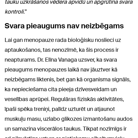
tauku uzkrāšanos vēdera apvidū un apgrūtina svara
kontroli.
”
Svara pieaugums nav neizbēgams
Lai gan menopauze rada bioloģisku noslieci uz
aptaukošanos, tas nenozīmē, ka šis process ir
neapturams. Dr. Elīna Vanaga uzsver, ka svara
pieaugums menopauzes laikā nav jāuztver kā
neizbēgams liktenis, bet gan kā organisma signāls,
ka nepieciešama cita pieeja dzīvesveidam un
veselības aprūpei. Regulāras fiziskās aktivitātes,
īpaši spēka treniņi, palīdz uzturēt un atjaunot
muskuļu masu, uzlabo glikozes izmantošanu audos
un samazina viscerālos taukus. Tikpat nozīmīgs ir