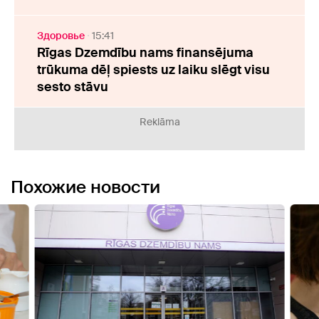
Здоровье
15:41
Rīgas Dzemdību nams finansējuma
trūkuma dēļ spiests uz laiku slēgt visu
sesto stāvu
Reklāma
Похожие новости