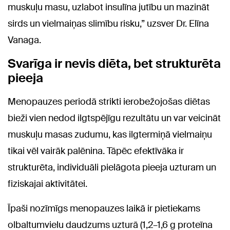
muskuļu masu, uzlabot insulīna jutību un mazināt
sirds un vielmaiņas slimību risku,” uzsver Dr. Elīna
Vanaga.
Svarīga ir nevis diēta, bet strukturēta
pieeja
Menopauzes periodā strikti ierobežojošas diētas
bieži vien nedod ilgtspējīgu rezultātu un var veicināt
muskuļu masas zudumu, kas ilgtermiņā vielmaiņu
tikai vēl vairāk palēnina. Tāpēc efektīvāka ir
strukturēta, individuāli pielāgota pieeja uzturam un
fiziskajai aktivitātei.
Īpaši nozīmīgs menopauzes laikā ir pietiekams
olbaltumvielu daudzums uzturā (1,2–1,6 g proteīna