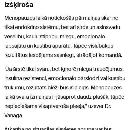
izšķiroša
Menopauzes laikā notiekošās pārmaiņas skar ne
tikai endokrīno sistēmu, bet arī sirds un asinsvadu
veselību, kaulu stiprību, miegu, emocionālo
labsajūtu un kustību aparātu. Tāpēc vislabākos
rezultātus iespējams sasniegt, strādājot komandā.
“Ja ārstē tikai svaru, bet ignorē miega traucējumus,
insulīna rezistenci, emocionālo pārslodzi vai kustību
trūkumu, rezultāts bieži būs īslaicīgs. Menopauzes
laikā svara izmaiņas ir jāsaprot daudz plašāk, tāpēc
nepieciešama visaptveroša pieeja,” uzsver Dr.
Vanaga.
Atkarībā no situācijas sievietes aprūpē var būt