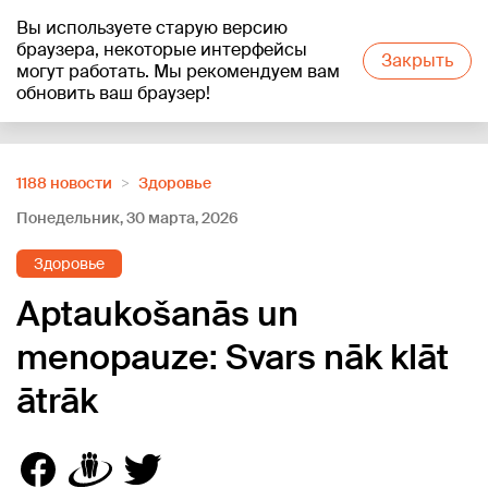
Вы используете старую версию
+18
°C
браузера, некоторые интерфейсы
Закрыть
могут работать. Мы рекомендуем вам
обновить ваш браузер!
Reklāma
1188 новости
Здоровье
Понедельник, 30 марта, 2026
Здоровье
Aptaukošanās un
menopauze: Svars nāk klāt
ātrāk