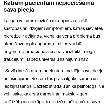
Katram pacientam nepieciešama
sava pieeja
Lai gan vairums sieviešu menopauzes laikā
sastopas ar līdzīgiem simptomiem, katras sievietes
pieredze ir atšķirīga. Vienai galvenā problēma būs
straujš svara pieaugums, citai tas var būt
nogurums, emocionāla ēšana vai izteikti miega
traucējumi. Tāpēc universālu risinājumu nav.
“Savā darbā katram pacientam meklēju savu pieeju
un risinājumu. Reizēm tas prasa ilgāku sarunu un
iedziļināšanos. Dažreiz strādāju arī kā psihologs. Ne
velti saka, ka ārsta darbs ir arī māksla – gan
palīdzēt, gan pielāgoties, reizēm arī upurējot savu