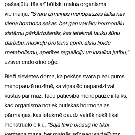
pašsajūtu, tās arī būtiski maina organisma
vielmaiņu.
“Svara izmaiņas menopauzes laikā nav
viena hormona sekas, bet gan vairāku hormonālu
sistēmu pārkārtošanās, kas ietekmē tauku šūnu
darbību, muskuļu proteīnu apriti, aknu lipīdu
metabolismu, apetītes regulāciju un insulīna jutību,”
uzsver endokrinoloģe.
Bieži sievietes domā, ka pēkšņs svara pieaugums
menopauzē nozīmē, ka viņas ēd nepareizi vai
kustas par maz. Taču patiesībā menopauze ir laiks,
kad organismā notiek būtiskas hormonālas
pārmaiņas, kas ietekmē daudz vairāk nekā tikai
menstruālo ciklu.
“Šajā laikā pieaug ne tikai
ķermeņa masa, bet mainās arī tauku sadalījums,