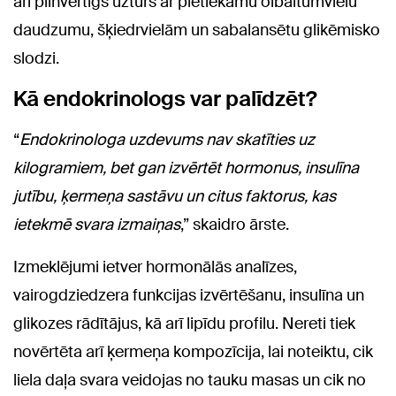
arī pilnvērtīgs uzturs ar pietiekamu olbaltumvielu
daudzumu, šķiedrvielām un sabalansētu glikēmisko
slodzi.
Kā endokrinologs var palīdzēt?
“
Endokrinologa uzdevums nav skatīties uz
kilogramiem, bet gan izvērtēt hormonus, insulīna
jutību, ķermeņa sastāvu un citus faktorus, kas
ietekmē svara izmaiņas
,” skaidro ārste.
Izmeklējumi ietver hormonālās analīzes,
vairogdziedzera funkcijas izvērtēšanu, insulīna un
glikozes rādītājus, kā arī lipīdu profilu. Nereti tiek
novērtēta arī ķermeņa kompozīcija, lai noteiktu, cik
liela daļa svara veidojas no tauku masas un cik no