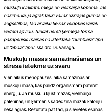
muskuļu kvalitāte, miegs un vielmaiņa kopumā. Tas
nozīmē, ka, ja agrāk tauki vairāk uzkrājās gurnos un
augšstilbos, tad ar laiku tie sāk veidoties vairāk
vēdera apvidū. Turklāt nereti ķermeņa forma
pakāpeniski mainās no izteiktāka “bumbiera” tipa
uz “ābola” tipu,
” skaidro Dr. Vanaga.
Muskuļu masas samazināšanās un
stresa ietekme uz svaru
Vienlaikus menopauzes laikā samazinās arī
muskuļu masa, kas palīdz organismam patērēt
enerģiju. Ja muskuļu kļūst mazāk, vielmaiņa
palēninās, un ķermenis sadedzina mazāk kaloriju
nekā agrāk. Rezultātā pat tad, ja sievietes ēšanas