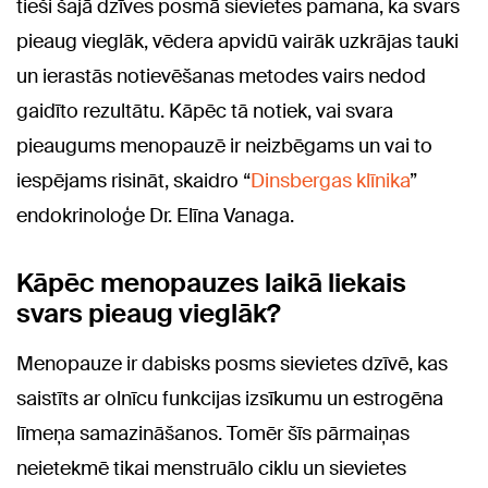
tieši šajā dzīves posmā sievietes pamana, ka svars
pieaug vieglāk, vēdera apvidū vairāk uzkrājas tauki
un ierastās notievēšanas metodes vairs nedod
gaidīto rezultātu. Kāpēc tā notiek, vai svara
pieaugums menopauzē ir neizbēgams un vai to
iespējams risināt, skaidro “
Dinsbergas klīnika
”
endokrinoloģe Dr. Elīna Vanaga.
Kāpēc menopauzes laikā liekais
svars pieaug vieglāk?
Menopauze ir dabisks posms sievietes dzīvē, kas
saistīts ar olnīcu funkcijas izsīkumu un estrogēna
līmeņa samazināšanos. Tomēr šīs pārmaiņas
neietekmē tikai menstruālo ciklu un sievietes