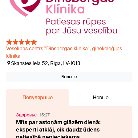
Veselības centrs ''Dinsbergas klīnika'', ginekoloģijas
klīnika
Skanstes iela 52, Rīga, LV-1013
Больше
Популярные
Новые
Здоровье
15:27
Mīts par astoņām glāzēm dienā:
eksperti atklāj, cik daudz ūdens
patiesībā nepieciešams