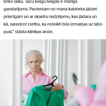
brīvo laiku. Taču beigu beigās ir milzīgs
gandarījums. Pacientam no mana kabineta jāiziet
priecīgam un ar skaidru redzējumu, kas jādara un
kā, saredzot cerību, ka noteikti būs izmaiņas uz labo
pusi,” stāsta klīnikas ārste.