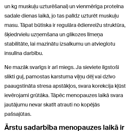
un kg muskuļu uzturēšanai) un vienmērīga proteīna
sadale dienas laikā, jo tas palīdz uzturēt muskuļu
masu. Tāpat būtiska ir regulāra ēdienreižu struktūra,
šķiedrvielu uzņemšana un glikozes līmeņa
stabilitāte, lai mazinātu izsalkumu un atvieglotu
insulīna darbību.
Ne mazāk svarīgs ir arī miegs. Ja sieviete ilgstoši
slikti guļ, pamostas karstuma viļņu dēļ vai dzīvo
paaugstināta stresa apstākļos, svara korekcija kļūst
ievērojami grūtāka. Tāpēc menopauzes laikā svara
jautājumu nevar skatīt atrauti no kopējās
pašsajūtas.
Ārstu sadarbība menopauzes laikā ir