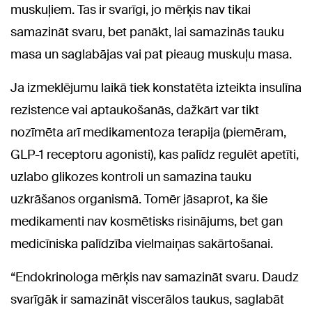
muskuļiem. Tas ir svarīgi, jo mērķis nav tikai
samazināt svaru, bet panākt, lai samazinās tauku
masa un saglabājas vai pat pieaug muskuļu masa.
Ja izmeklējumu laikā tiek konstatēta izteikta insulīna
rezistence vai aptaukošanās, dažkārt var tikt
nozīmēta arī medikamentoza terapija (piemēram,
GLP-1 receptoru agonisti), kas palīdz regulēt apetīti,
uzlabo glikozes kontroli un samazina tauku
uzkrāšanos organismā. Tomēr jāsaprot, ka šie
medikamenti nav kosmētisks risinājums, bet gan
medicīniska palīdzība vielmaiņas sakārtošanai.
“Endokrinologa mērķis nav samazināt svaru. Daudz
svarīgāk ir samazināt viscerālos taukus, saglabāt