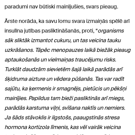
paradumi nav būtiski mainījušies, svars pieaug.
Ārste norāda, ka savu lomu svara izmaiņās spēlē arī
insulīna jutības pasliktināšanās, proti, “
organisms
sāk sliktāk izmantot cukuru, un tas veicina tauku
uzkrāšanos. Tāpēc menopauzes laikā biežāk pieaug
aptaukošanās un vielmaiņas traucējumu risks.
Turklāt daudzām sievietēm šajā laikā parādās arī
šķidruma aizture un vēdera pūšanās. Tas var radīt
sajūtu, ka ķermenis ir smagnējs, pietūcis un pēkšņi
mainījies. Papildus tam bieži pasliktinās arī miegs,
parādās karstuma viļņi, svīšana naktīs un nemiers.
Ja šāds stāvoklis ir ilgstošs, paaugstinās stresa
hormona kortizola līmenis, kas vēl vairāk veicina