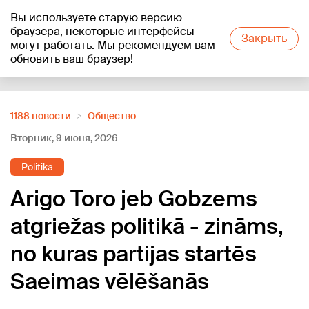
Вы используете старую версию
+19
°C
браузера, некоторые интерфейсы
Закрыть
могут работать. Мы рекомендуем вам
обновить ваш браузер!
Reklāma
1188 новости
Oбщество
Вторник, 9 июня, 2026
Politika
Arigo Toro jeb Gobzems
atgriežas politikā - zināms,
no kuras partijas startēs
Saeimas vēlēšanās