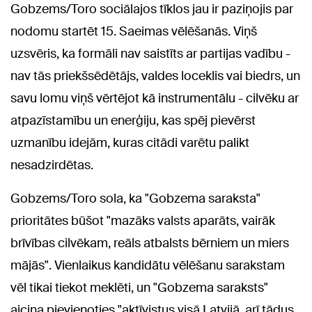
Gobzems/Toro sociālajos tīklos jau ir paziņojis par
nodomu startēt 15. Saeimas vēlēšanās. Viņš
uzsvēris, ka formāli nav saistīts ar partijas vadību -
nav tās priekšsēdētājs, valdes loceklis vai biedrs, un
savu lomu viņš vērtējot kā instrumentālu - cilvēku ar
atpazīstamību un enerģiju, kas spēj pievērst
uzmanību idejām, kuras citādi varētu palikt
nesadzirdētas.
Gobzems/Toro sola, ka "Gobzema saraksta"
prioritātes būšot "mazāks valsts aparāts, vairāk
brīvības cilvēkam, reāls atbalsts bērniem un miers
mājās". Vienlaikus kandidātu vēlēšanu sarakstam
vēl tikai tiekot meklēti, un "Gobzema saraksts"
aicina pievienoties "aktīvistus visā Latvijā, arī tādus,