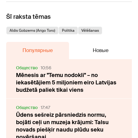
Šī raksta tēmas
Aldis Gobzems (Arigo Toro)
Politika
Vēlēšanas
Популярные
Новые
Oбщество
10:56
Mēnesis ar "Temu nodokli" – no
iekasētājiem 5 miljoniem eiro Latvijas
budžetā paliek tikai viens
Oбщество
17:47
Ūdens sešreiz pārsniedzis normu,
bojāti ceļi un muzeja krājumi: Talsu
novads piešķir naudu plūdu seku
novēršanai