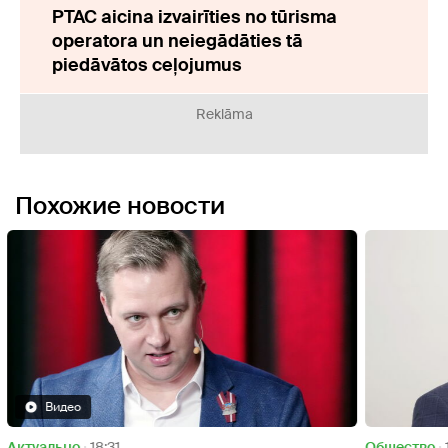
PTAC aicina izvairīties no tūrisma
operatora un neiegādāties tā
piedāvātos ceļojumus
Reklāma
Похожие новости
Oбщество
13:51
Oбще