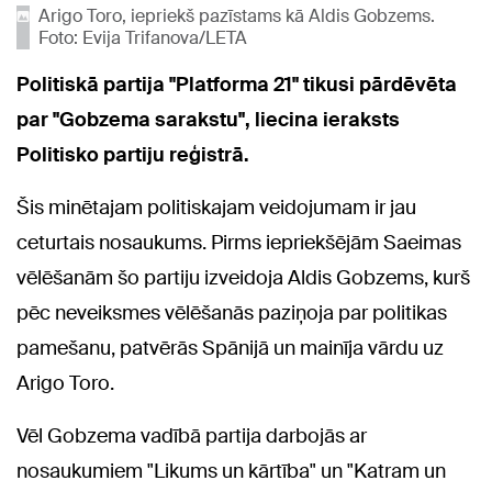
Arigo Toro, iepriekš pazīstams kā Aldis Gobzems.
Foto: Evija Trifanova/LETA
Politiskā partija "Platforma 21" tikusi pārdēvēta
par "Gobzema sarakstu", liecina ieraksts
Politisko partiju reģistrā.
Šis minētajam politiskajam veidojumam ir jau
ceturtais nosaukums. Pirms iepriekšējām Saeimas
vēlēšanām šo partiju izveidoja Aldis Gobzems, kurš
pēc neveiksmes vēlēšanās paziņoja par politikas
pamešanu, patvērās Spānijā un mainīja vārdu uz
Arigo Toro.
Vēl Gobzema vadībā partija darbojās ar
nosaukumiem "Likums un kārtība" un "Katram un