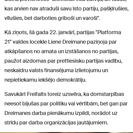
kas arvien nav atraduši savu īsto partiju, pašķīrušies,
vīlušies, bet darboties griboši un varoši".
Kā ziņots, šā gada 22. janvārī, partijas "Platforma
21" valdes locekle Liene Dreimane paziņoja par
atkāpšanos no amata un izstāšanos no partijas,
paužot aizdomas par prettiesisku partijas vadību,
neskaidru valsts finansējuma izlietojumu un
nepietiekamu iekšējo demokrātiju.
Savukārt Freifalts toreiz uzsvēra, ka domstarpības
neesot bijušas par politiku vai vērtībām, bet gan par
Dreimanes darba pienākumu izpildi, norādot uz
strīdu par darba organizācijas jautājumiem.