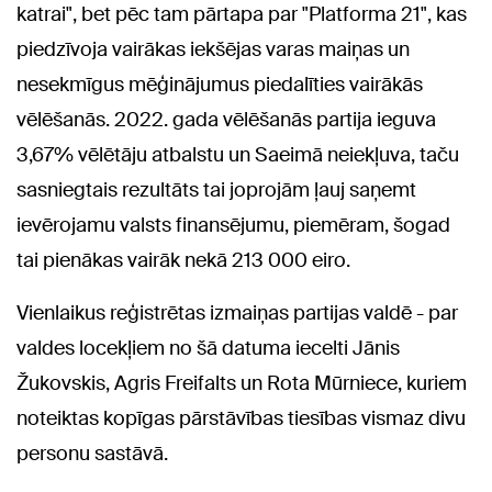
katrai", bet pēc tam pārtapa par "Platforma 21", kas
piedzīvoja vairākas iekšējas varas maiņas un
nesekmīgus mēģinājumus piedalīties vairākās
vēlēšanās. 2022. gada vēlēšanās partija ieguva
3,67% vēlētāju atbalstu un Saeimā neiekļuva, taču
sasniegtais rezultāts tai joprojām ļauj saņemt
ievērojamu valsts finansējumu, piemēram, šogad
tai pienākas vairāk nekā 213 000 eiro.
Vienlaikus reģistrētas izmaiņas partijas valdē - par
valdes locekļiem no šā datuma iecelti Jānis
Žukovskis, Agris Freifalts un Rota Mūrniece, kuriem
noteiktas kopīgas pārstāvības tiesības vismaz divu
personu sastāvā.