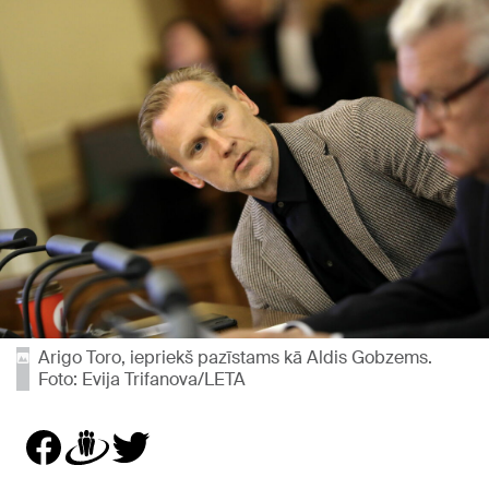
Arigo Toro, iepriekš pazīstams kā Aldis Gobzems.
Foto: Evija Trifanova/LETA