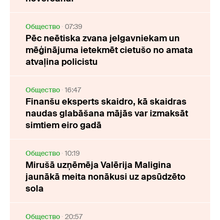
Oбщество
07:39
Pēc neētiska zvana jelgavniekam un
mēģinājuma ietekmēt cietušo no amata
atvaļina policistu
Oбщество
16:47
Finanšu eksperts skaidro, kā skaidras
naudas glabāšana mājās var izmaksāt
simtiem eiro gadā
Oбщество
10:19
Mirušā uzņēmēja Valērija Maligina
jaunākā meita nonākusi uz apsūdzēto
sola
Oбщество
20:57