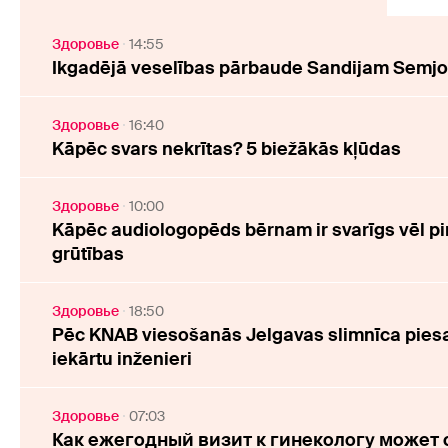
Здоровье
14:55
Ikgadējā veselības pārbaude Sandijam Semjo
Здоровье
16:40
Kāpēc svars nekrītas? 5 biežākās kļūdas
Здоровье
10:00
Kāpēc audiologopēds bērnam ir svarīgs vēl pi
grūtības
Здоровье
18:50
Pēc KNAB viesošanās Jelgavas slimnīca piesa
iekārtu inženieri
Здоровье
07:03
Как ежегодный визит к гинекологу может с