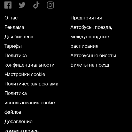
О нас
Предприятия
Реклама
Автобусы, поезда,
Для бизнеса
международные
Тарифы
расписания
Политика
Автобусные билеты
конфиденциальности
Билеты на поезд
Настройки cookie
Политическая реклама
Политика
использования cookie
файлов
Добавление
комментариев