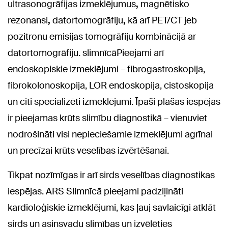
ultrasonogrāfijas izmeklējumus
,
magnētisko
rezonansi
,
datortomogrāfiju
,
kā arī
PET/CT
jeb
pozitronu emisijas tomogrāfiju kombinācijā ar
datortomogrāfiju. slimnīcāPieejami arī
endoskopiskie izmeklējumi
– fibrogastroskopija,
fibrokolonoskopija, LOR endoskopija, cistoskopija
un citi specializēti izmeklējumi. Īpaši plašas iespējas
ir pieejamas krūts slimību diagnostikā – vienuviet
nodrošināti visi nepieciešamie izmeklējumi agrīnai
un precīzai krūts veselības izvērtēšanai.
Tikpat nozīmīgas ir arī sirds veselības diagnostikas
iespējas. ARS Slimnīcā pieejami padziļināti
kardioloģiskie izmeklējumi, kas ļauj savlaicīgi atklāt
sirds un asinsvadu slimības un izvēlēties