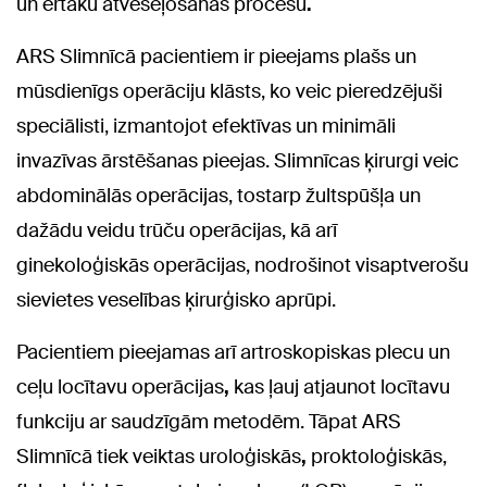
un
ērtāku atveseļošanās procesu
.
ARS Slimnīcā pacientiem ir pieejams plašs un
mūsdienīgs operāciju klāsts, ko veic pieredzējuši
speciālisti, izmantojot efektīvas un minimāli
invazīvas ārstēšanas pieejas. Slimnīcas ķirurgi veic
abdominālās operācijas, tostarp žultspūšļa un
dažādu veidu trūču operācijas, kā arī
ginekoloģiskās operācijas, nodrošinot visaptverošu
sievietes veselības ķirurģisko aprūpi.
Pacientiem pieejamas arī artroskopiskas plecu un
ceļu locītavu operācijas
,
kas ļauj atjaunot locītavu
funkciju ar saudzīgām metodēm. Tāpat ARS
Slimnīcā tiek veiktas uroloģiskās
,
proktoloģiskās,