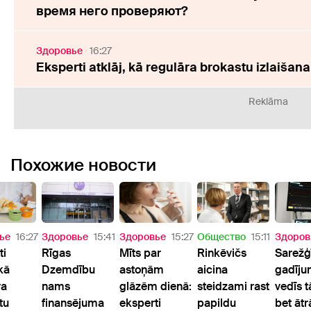
время него проверяют?
Здоровье
16:27
Eksperti atklāj, kā regulāra brokastu izlaišan
Reklāma
Похожие новости
ье
16:27
Здоровье
15:41
Здоровье
15:27
Oбщество
15:11
Здоров
ti
Rīgas
Mīts par
Rinkēvičs
Sarežģ
 kā
Dzemdību
astoņām
aicina
gadīju
ra
nams
glāzēm dienā:
steidzami rast
vedīs t
tu
finansējuma
eksperti
papildu
bet ātr