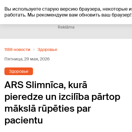
Вы используете старую версию браузера, некоторые 
+21
°C
работать. Мы рекомендуем вам обновить ваш браузер!
Reklāma
1188 новости
Здоровье
Пятница, 29 мая, 2026
Здоровье
ARS Slimnīca, kurā
pieredze un izcilība pārtop
mākslā rūpēties par
pacientu