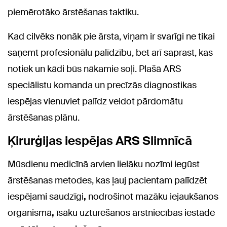
piemērotāko ārstēšanas taktiku.
Kad cilvēks nonāk pie ārsta, viņam ir svarīgi ne tikai
saņemt profesionālu palīdzību, bet arī saprast, kas
notiek un kādi būs nākamie soļi. Plašā ARS
speciālistu komanda un precīzās diagnostikas
iespējas vienuviet palīdz veidot pārdomātu
ārstēšanas plānu.
Ķirurģijas iespējas ARS Slimnīcā
Mūsdienu medicīnā arvien lielāku nozīmi iegūst
ārstēšanas metodes, kas ļauj pacientam palīdzēt
iespējami saudzīgi
,
nodrošinot mazāku iejaukšanos
organismā
,
īsāku uzturēšanos ārstniecības iestādē