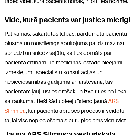
tāpēc videi, kurā pacients nonāk, ir ļoti liela nozīme.
Vide, kurā pacients var justies mierīgi
Patīkamas, sakārtotas telpas, pārdomāta pacientu
plūsma un mūsdienīgs aprīkojums palīdz mazināt
spriedzi un sniedz sajūtu, ka tiek domāts par
pacienta ērtībām. Ja medicīnas iestādē pieejami
izmeklējumi, speciālistu konsultācijas un
nepieciešamības gadījumā arī ārstēšana, tas
pacientam ļauj justies drošāk un izvairīties no lieka
satraukuma. Tieši šādu pieeju īsteno jaunā
ARS
Slimnīca
, kur pacienta aprūpes process ir veidots
tā, lai viss nepieciešamais būtu pieejams vienuviet.
Jaunā ARS Slimnīca vēsturiskajā