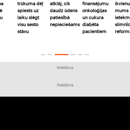
na
trūkuma dēļ
atklāj, cik
finansējumu
ikvienu
ē
spiests uz
daudz ūdens
onkoloģijas
mums
bu
laiku slēgt
patiesībā
un cukura
ietekmē
visu sesto
nepieciešams
diabēta
slimnī
stāvu
pacientiem
reform
Reklāma
Reklāma