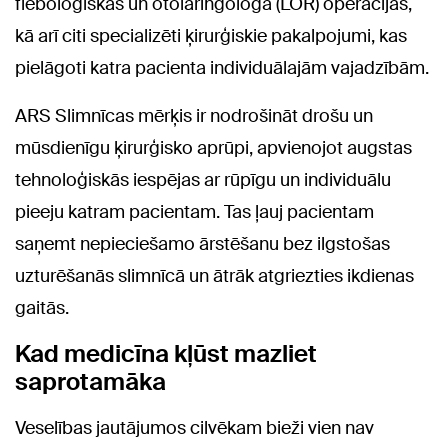
fleboloģiskās un otolaringologa (LOR) operācijas,
kā arī citi specializēti ķirurģiskie pakalpojumi, kas
pielāgoti katra pacienta individuālajām vajadzībām.
ARS Slimnīcas mērķis ir nodrošināt drošu un
mūsdienīgu ķirurģisko aprūpi, apvienojot augstas
tehnoloģiskās iespējas ar rūpīgu un individuālu
pieeju katram pacientam. Tas ļauj pacientam
saņemt nepieciešamo ārstēšanu bez ilgstošas
uzturēšanās slimnīcā un ātrāk atgriezties ikdienas
gaitās.
Kad medicīna kļūst mazliet
saprotamāka
Veselības jautājumos cilvēkam bieži vien nav