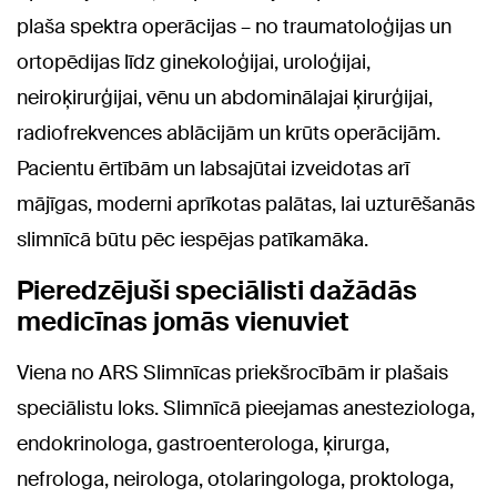
plaša spektra operācijas – no traumatoloģijas un
ortopēdijas līdz ginekoloģijai, uroloģijai,
neiroķirurģijai, vēnu un abdominālajai ķirurģijai,
radiofrekvences ablācijām un krūts operācijām.
Pacientu ērtībām un labsajūtai izveidotas arī
mājīgas, moderni aprīkotas palātas, lai uzturēšanās
slimnīcā būtu pēc iespējas patīkamāka.
Pieredzējuši speciālisti dažādās
medicīnas jomās vienuviet
Viena no ARS Slimnīcas priekšrocībām ir plašais
speciālistu loks. Slimnīcā pieejamas anesteziologa,
endokrinologa, gastroenterologa, ķirurga,
nefrologa, neirologa, otolaringologa, proktologa,