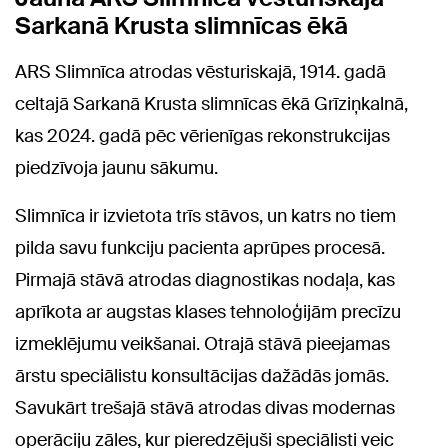
Sarkanā Krusta slimnīcas ēkā
ARS Slimnīca atrodas vēsturiskajā, 1914. gadā
celtajā Sarkanā Krusta slimnīcas ēkā Grīziņkalnā,
kas 2024. gadā pēc vērienīgas rekonstrukcijas
piedzīvoja jaunu sākumu.
Slimnīca ir izvietota trīs stāvos, un katrs no tiem
pilda savu funkciju pacienta aprūpes procesā.
Pirmajā stāvā atrodas diagnostikas nodaļa, kas
aprīkota ar augstas klases tehnoloģijām precīzu
izmeklējumu veikšanai. Otrajā stāvā pieejamas
ārstu speciālistu konsultācijas dažādās jomās.
Savukārt trešajā stāvā atrodas divas modernas
operāciju zāles, kur pieredzējuši speciālisti veic