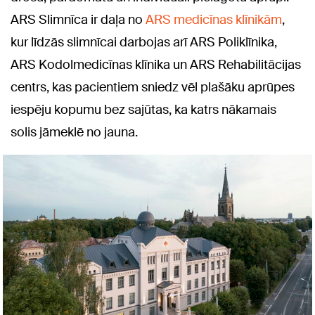
ARS Slimnīca ir daļa no
ARS medicīnas klīnikām
,
kur līdzās slimnīcai darbojas arī ARS Poliklīnika,
ARS Kodolmedicīnas klīnika un ARS Rehabilitācijas
centrs, kas pacientiem sniedz vēl plašāku aprūpes
iespēju kopumu bez sajūtas, ka katrs nākamais
solis jāmeklē no jauna.