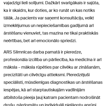
vajadzīgi lieli solījumi. Dažkārt svarīgākais ir sajūta,
ka ir skaidrs, kur doties, ar ko runāt un kas notiks
tālāk. Ja pacients var saņemt konsultāciju, veikt
izmeklējumus un nepieciešamības gadījumā arī
ārstēšanu vienuviet, tas mazina ne tikai praktiskās
neērtības, bet arī emocionālo spriedzi.
ARS Slimnīcas darba pamatā ir pieredze,
profesionāla izcilība un pārliecība, ka medicīna ir arī
māksla – māksla rūpēties par cilvēku ar zināšanām,
precizitāti un cilvēcīgu attieksmi. Pieredzējuši
speciālisti, mūsdienīgas diagnostikas un ārstēšanas
iespējas, kā arī starptautiskajām vadlīnijām
atbilstoša pieeja ļauj katram pacientam nodrošināt
drošu, pārdomātu un individuāli pielāgotu aprūpi.