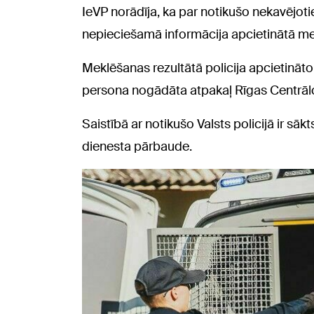
IeVP norādīja, ka par notikušo nekavējotie
nepieciešamā informācija apcietinātā m
Meklēšanas rezultātā policija apcietināt
persona nogādāta atpakaļ Rīgas Centrāl
Saistībā ar notikušo Valsts policijā ir sā
dienesta pārbaude.