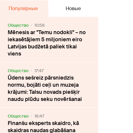
Популярные
Новые
Oбщество
10:56
Mēnesis ar "Temu nodokli" – no
iekasētājiem 5 miljoniem eiro
Latvijas budžetā paliek tikai
viens
Oбщество
17:47
Ūdens sešreiz pārsniedzis
normu, bojāti ceļi un muzeja
krājumi: Talsu novads piešķir
naudu plūdu seku novēršanai
Oбщество
16:47
Finanšu eksperts skaidro, kā
skaidras naudas glabāšana