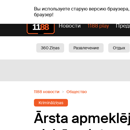
сб, 08.08.2026.
+20
°C
Mudīte, Vladislava, Vladis
Вы используете старую версию браузера,
браузер!
Новости
1188 play
Пред
360 Ziņas
Развлечение
Отдых
Oбщество
Актуально
Трафик
1188 новости
Oбщество
Kriminālziņas
Ārsta apmeklēj