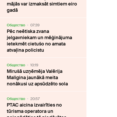
mājās var izmaksāt simtiem eiro
gadā
Oбщество
07:39
Pēc neētiska zvana
jelgavniekam un mēģinājuma
ietekmēt cietušo no amata
atvaļina policistu
Oбщество
10:19
Mirušā uzņēmēja Valērija
Maligina jaunākā meita
nonākusi uz apsūdzēto sola
Oбщество
20:57
PTAC aicina izvairīties no
tūrisma operatora un