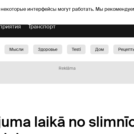
Прогноз погоды
Гороскопы
lavs
 некоторые интерфейсы могут работать. Мы рекомендуе
приятия
Транспорт
Мысли
Здоровье
Testi
Дом
Рецепт
Красота
Дети
Машина
1188 play
Spo
Reklāma
uma laikā no slimnī