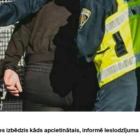
 izbēdzis kāds apcietinātais, informē Ieslodzījuma v