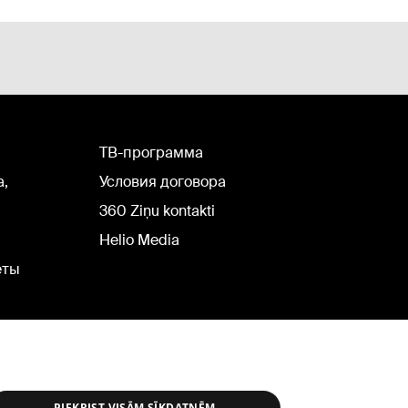
TВ-программа
а,
Условия договора
360 Ziņu kontakti
Helio Media
еты
PIEKRIST VISĀM SĪKDATNĒM