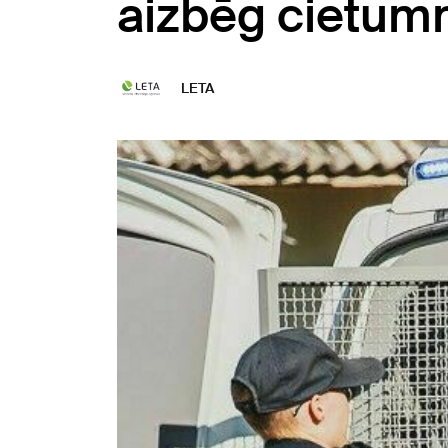
aizbēg cietum
LETA