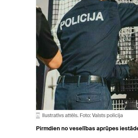
Ilustratīvs attēls. Foto: Valsts policija
Pirmdien no veselības aprūpes iestādes