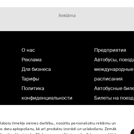
Reklāma
О нас
Предприятия
Реклама
Автобусы, поезд
Для бизнеса
международные
Тарифы
расписания
Политика
Автобусные бил
конфиденциальности
Билеты на поезд
Настройки cookie
Политическая реклама
zlabotu tīmekļa vietnes darbību., nosūtītu personalizētu reklāmu un
Политика использования
as datu apkopošanu, kā arī produktu izstrādi un uzlabošanu. Zemāk