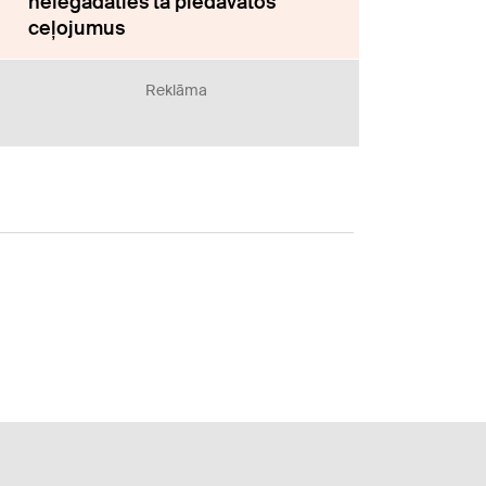
neiegādāties tā piedāvātos
ceļojumus
Reklāma