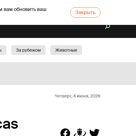
м вам обновить ваш
Закрыть
ы
За рубежом
Животные
rts
Бизнес
Cад
Четверг, 4 июня, 2026
cas