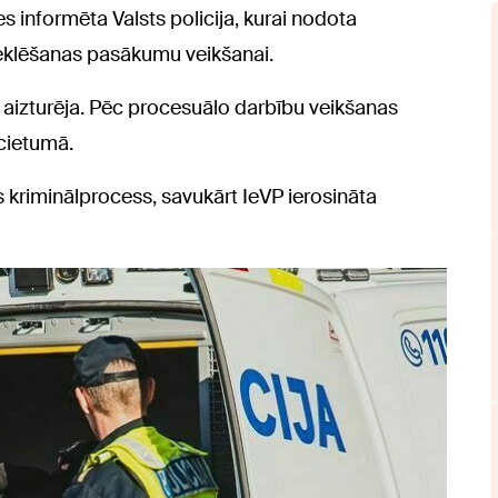
s informēta Valsts policija, kurai nodota
eklēšanas pasākumu veikšanai.
o aizturēja. Pēc procesuālo darbību veikšanas
cietumā.
kts kriminālprocess, savukārt IeVP ierosināta