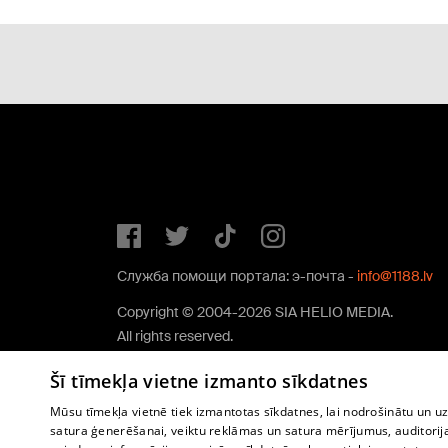
Служба помощи портала: э-почта -
info@1188.lv
Copyright © 2004-2026 SIA HELIO MEDIA.
All rights reserved.
Šī tīmekļa vietne izmanto sīkdatnes
Mūsu tīmekļa vietnē tiek izmantotas sīkdatnes, lai nodrošinātu un u
satura ģenerēšanai, veiktu reklāmas un satura mērījumus, auditorij