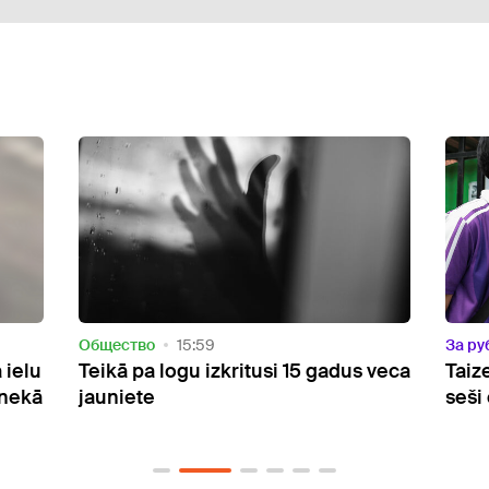
За рубежом
09:23
Oбще
 veca
Taizemē apšaudē skolā nogalināti
Pēc 
seši cilvēki
un m
no a