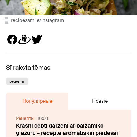
recipessmile/Instagram
Šī raksta tēmas
рецепты
Популярные
Новые
Рецепты
16:03
Krāsnī cepti dārzeņi ar balzamiko
glazūru – recepte aromātiskai piedevai