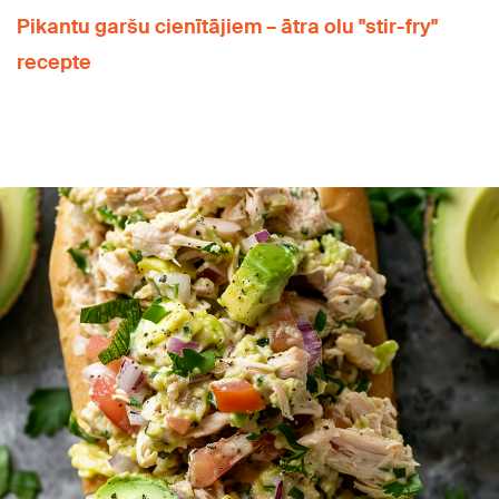
Pikantu garšu cienītājiem – ātra olu "stir-fry"
recepte