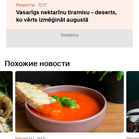
Рецепты
12:17
Vasarīgs nektarīnu tiramisu – deserts,
ko vērts izmēģināt augustā
Reklāma
Похожие новости
Рецепты
09:10
Реце