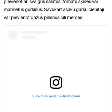
pievienot arī svaigus salātus, tomātu šķēles vai
marinētus gurķīšus. Savukārt asāku garšu cienītāji
var pievienot dažus pilienus čili mērces.