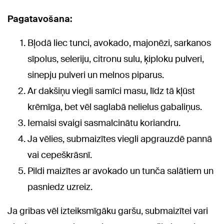
Pagatavošana:
Bļodā liec tunci, avokado, majonēzi, sarkanos
sīpolus, seleriju, citronu sulu, ķiploku pulveri,
sinepju pulveri un melnos piparus.
Ar dakšiņu viegli samīci masu, līdz tā kļūst
krēmīga, bet vēl saglabā nelielus gabaliņus.
Iemaisi svaigi sasmalcinātu koriandru.
Ja vēlies, submaizītes viegli apgrauzdē pannā
vai cepeškrāsnī.
Pildi maizītes ar avokado un tunča salātiem un
pasniedz uzreiz.
Ja gribas vēl izteiksmīgāku garšu, submaizītei vari