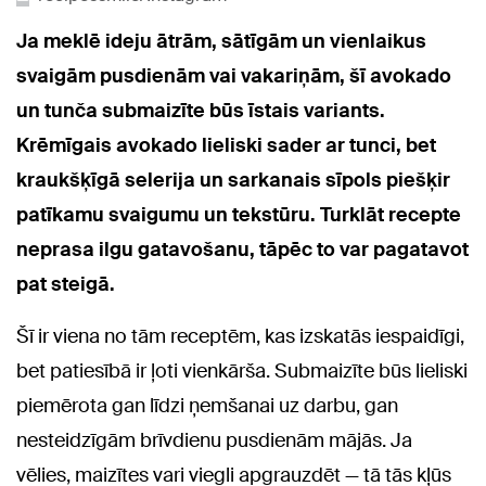
Ja meklē ideju ātrām, sātīgām un vienlaikus
svaigām pusdienām vai vakariņām, šī avokado
un tunča submaizīte būs īstais variants.
Krēmīgais avokado lieliski sader ar tunci, bet
kraukšķīgā selerija un sarkanais sīpols piešķir
patīkamu svaigumu un tekstūru. Turklāt recepte
neprasa ilgu gatavošanu, tāpēc to var pagatavot
pat steigā.
Šī ir viena no tām receptēm, kas izskatās iespaidīgi,
bet patiesībā ir ļoti vienkārša. Submaizīte būs lieliski
piemērota gan līdzi ņemšanai uz darbu, gan
nesteidzīgām brīvdienu pusdienām mājās. Ja
vēlies, maizītes vari viegli apgrauzdēt — tā tās kļūs