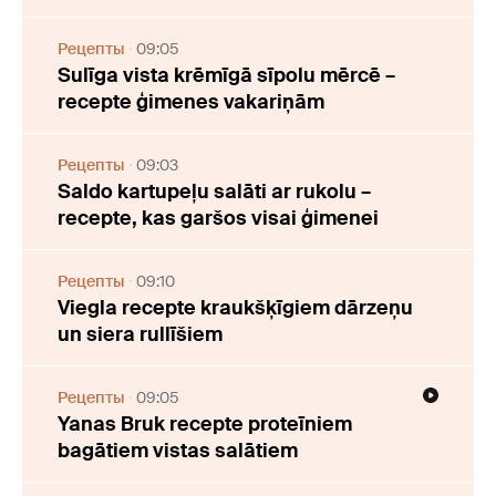
Рецепты
09:05
Sulīga vista krēmīgā sīpolu mērcē –
recepte ģimenes vakariņām
Рецепты
09:03
Saldo kartupeļu salāti ar rukolu –
recepte, kas garšos visai ģimenei
Рецепты
09:10
Viegla recepte kraukšķīgiem dārzeņu
un siera rullīšiem
Рецепты
09:05
Yanas Bruk recepte proteīniem
bagātiem vistas salātiem