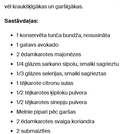
vēl kraukšķīgākas un garšīgākas.
Sastāvdaļas:
1 konservēta tunča bundža, nosusināta
1 gatavs avokado
2 ēdamkarotes majonēzes
1/4 glāzes sarkano sīpolu, smalki sagrieztu
1/3 glāzes selerijas, smalki sagrieztas
1 tējkarote citronu sulas
1/2 tējkarotes ķiploku pulvera
1/2 tējkarotes sinepju pulvera
Melnie pipari pēc garšas
2 ēdamkarotes svaiga koriandra
2 submaizītes