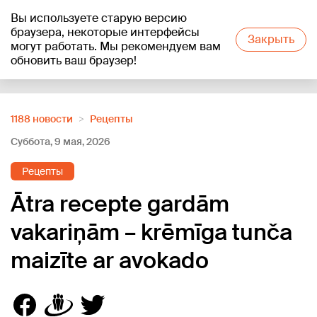
Вы используете старую версию
+21
°C
браузера, некоторые интерфейсы
Закрыть
могут работать. Мы рекомендуем вам
обновить ваш браузер!
Reklāma
1188 новости
Рецепты
Суббота, 9 мая, 2026
Рецепты
Ātra recepte gardām
vakariņām – krēmīga tunča
maizīte ar avokado