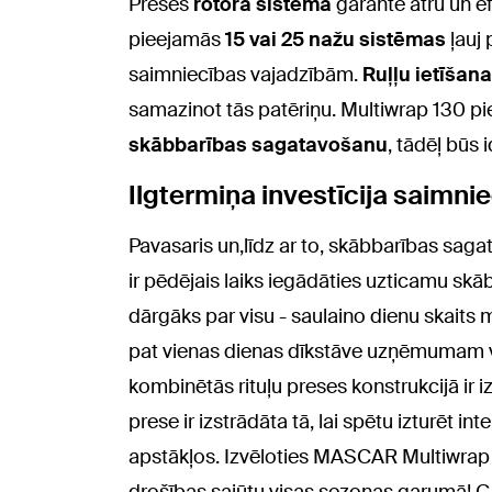
Preses
rotora sistēma
garantē ātru un e
pieejamās
15 vai 25 nažu sistēmas
ļauj 
saimniecības vajadzībām.
Ruļļu ietīšan
samazinot tās patēriņu. Multiwrap 130 p
skābbarības sagatavošanu
, tādēļ būs 
Ilgtermiņa investīcija saimni
Pavasaris un,līdz ar to, skābbarības sag
ir pēdējais laiks iegādāties uzticamu skāb
dārgāks par visu - saulaino dienu skaits 
pat vienas dienas dīkstāve uzņēmumam 
kombinētās rituļu preses konstrukcijā ir i
prese ir izstrādāta tā, lai spētu izturēt i
apstākļos. Izvēloties MASCAR Multiwrap 130