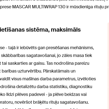
uļu prese MASCAR MULTIWRAP 130 ir mūsdienīga rituļu pr
ietīšanas sistēma, maksimāls
e - tajā ir iebūvēts gan presēšanas mehānisms,
ta skābbarības sagatavošanai, jo zāles masa tiek
t tai saskarties ar gaisu. Tas nodrošina pareizu
 barības uzturvērtību. Pārskatāmais un
rvaldīt visus mašīnas darba parametrus, izvēloties
odrošina detalizētu darba statistiku, diagnostiku
ko līdzi plēves padevei - ja plēve beidzas vai
eratoru, novēršot brāķētu rituļu sagatavošanu.