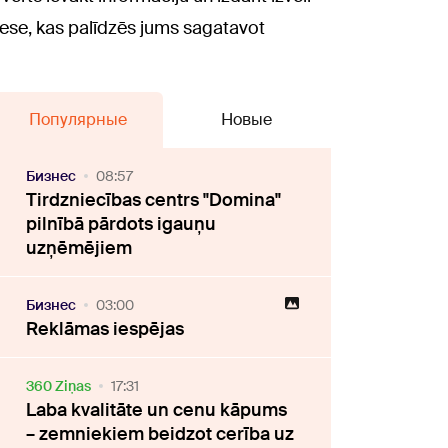
ese, kas palīdzēs jums sagatavot
Популярные
Новые
Бизнес
08:57
Tirdzniecības centrs "Domina"
pilnībā pārdots igauņu
uzņēmējiem
Бизнес
03:00
Reklāmas iespējas
360 Ziņas
17:31
Laba kvalitāte un cenu kāpums
– zemniekiem beidzot cerība uz