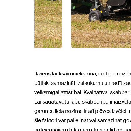
Ikviens lauksaimnieks zina, cik liela noz
būtiski samazināt izslaukumu un radīt za
veiksmīgai attīstībai. Kvalitatīvai skābb
Lai sagatavotu labu skābbarību ir jāizvē
garums, liela nozīme ir arī plēves izvēlei,
šie faktori var palielināt vai samazināt go
noteicošajiem faktoriem, kas palīdzēs saga