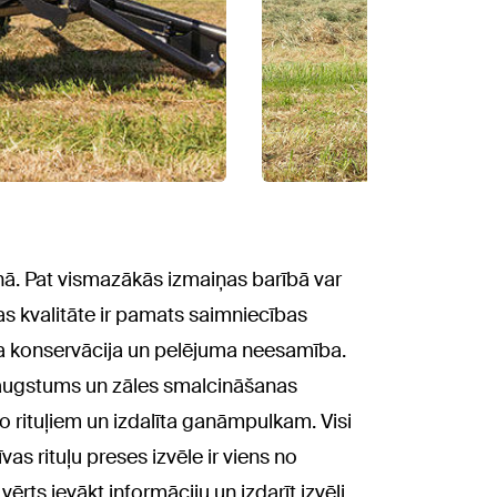
anā. Pat vismazākās izmaiņas barībā var
s kvalitāte ir pamats saimniecības
ikta konservācija un pelējuma neesamība.
s augstums un zāles smalcināšanas
 no rituļiem un izdalīta ganāmpulkam. Visi
vas rituļu preses izvēle ir viens no
ērts ievākt informāciju un izdarīt izvēli