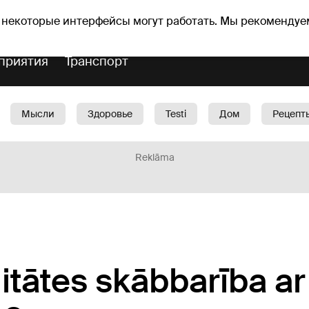
Прогноз погоды
Гороскопы
lavs
 некоторые интерфейсы могут работать. Мы рекомендуе
приятия
Транспорт
Мысли
Здоровье
Testi
Дом
Рецепт
Красота
Дети
Машина
1188 play
Spo
Reklāma
itātes skābbarība ar