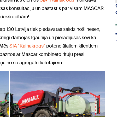
aidīsim jūs ciemos
SIA “Kalnakrogs”
noliktavā
ksas konsultāciju un pastāstīs par visām MASCAR
priekšrocībām!
p 130 Latvijā tiek piedāvātas salīdzinoši nesen,
mīgi darbojās Igaunijā un pierādījušas sevi kā
. Mēs
SIA "Kalnakrogs"
potenciālajiem klientiem
epazītos ar Mascar kombinēto rituļu presi
ņu no šo agregātu lietotājiem.