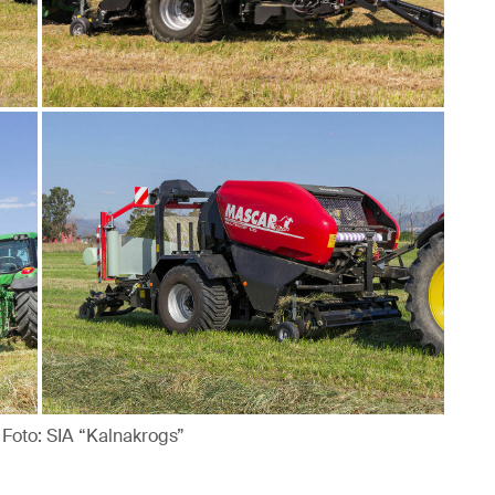
oto: SIA “Kalnakrogs”