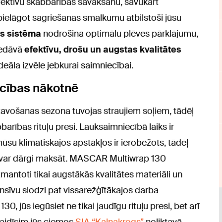
fektīvu skābbarības savākšanu, savukārt
pielāgot sagriešanas smalkumu atbilstoši jūsu
as sistēma
nodrošina optimālu plēves pārklājumu,
iedāvā
efektīvu, drošu un augstas kvalitātes
ideāla izvēle jebkurai saimniecībai.
ecības nākotnē
atavošanas sezona tuvojas straujiem soļiem, tādēļ
barības rituļu presi. Lauksaimniecībā laiks ir
mūsu klimatiskajos apstākļos ir ierobežots, tādēļ
var dārgi maksāt. MASCAR Multiwrap 130
zmantoti tikai augstākās kvalitātes materiāli un
ntensīvu slodzi pat vissarežģītākajos darba
, jūs iegūsiet ne tikai jaudīgu rituļu presi, bet arī