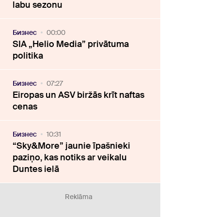
labu sezonu
Бизнес
00:00
SIA „Helio Media” privātuma
politika
Бизнес
07:27
Eiropas un ASV biržās krīt naftas
cenas
Бизнес
10:31
“Sky&More” jaunie īpašnieki
paziņo, kas notiks ar veikalu
Duntes ielā
Reklāma