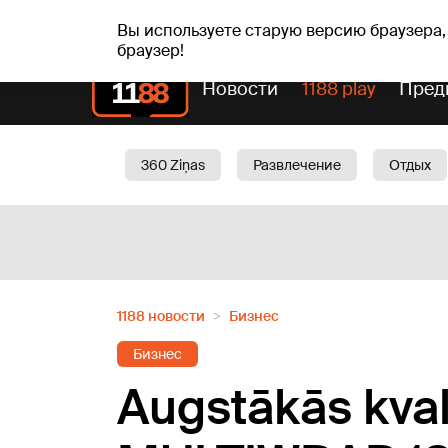
сб, 08.08.2026.
+19
°C
Mudīte, Vladislava, Vladis
Вы используете старую версию браузера,
браузер!
Новости
1188 play
Пред
360 Ziņas
Развлечение
Отдых
Oбщество
Актуально
Трафик
1188 новости
Бизнес
Бизнес
Augstākās kval