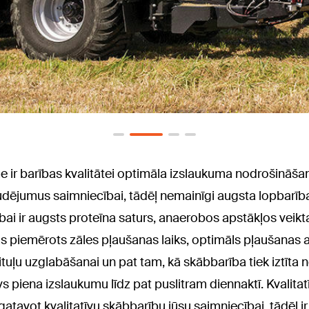
īme ir barības kvalitātei optimāla izslaukuma nodrošināš
udējumus saimniecībai, tādēļ nemainīgi augsta lopbarība
arībai ir augsts proteīna saturs, anaerobos apstākļos ve
las piemērots zāles pļaušanas laiks, optimāls pļaušana
 rituļu uzglabāšanai un pat tam, kā skābbarība tiek iztīta
vs piena izslaukumu līdz pat puslitram diennaktī. Kvalitatī
tavot kvalitatīvu skābbarību jūsu saimniecībai, tādēļ ir v