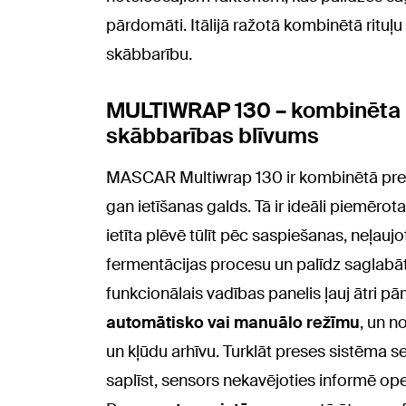
pārdomāti. Itālijā ražotā kombinētā rit
skābbarību.
MULTIWRAP 130 – kombinēta 
skābbarības blīvums
MASCAR Multiwrap 130 ir kombinētā pres
gan ietīšanas galds. Tā ir ideāli piemēro
ietīta plēvē tūlīt pēc saspiešanas, neļaujo
fermentācijas procesu un palīdz saglabāt
funkcionālais vadības panelis ļauj ātri pā
automātisko vai manuālo režīmu
, un n
un kļūdu arhīvu. Turklāt preses sistēma se
saplīst, sensors nekavējoties informē op