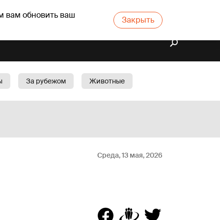
м вам обновить ваш
Закрыть
ы
За рубежом
Животные
rts
Бизнес
Cад
Среда, 13 мая, 2026