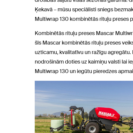
drošības sajūtu visas sezonas garumā! G
Ķekavā – mūsu speciālisti sniegs bezma
Multiwrap 130 kombinētās rituļu preses 
Kombinētās rituļu preses Mascar Multiwra
šīs Mascar kombinētās rituļu preses veiks
uzticamu, kvalitatīvu un ražīgu agregātu
nodrošinām doties uz kaimiņu valsti lai i
Multiwrap 130 un iegūtu pieredzes apmai