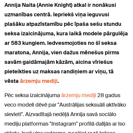
Annija Naita (Annie Knight) atkal ir nonākusi
uzmanības centrā. Iepriekš viņa ieguvusi
plašāku atpazīstamību pēc īpaša sešu stundu
seksa izaicinājuma, kura laikā modele pārgulēja
ar 583 kungiem. Iedvesmojoties no šī seksa
maratona, Annija, vien dažus mēnešus pirms
savām gaidāmajām kāzām, aicina vīriešus
pieteikties uz maksas randiņiem ar viņu, tā
vēsta
ārzemju mediji
.
Pēc seksa izaicinājuma
ārzemju mediji
28 gadus
veco modeli dēvē par "Austrālijas seksuāli aktīvāko
sievieti". Aizvadītajā nedēļā Annija savā sociālo
mediju platformas "Instagram" profilā dalījās ar īso