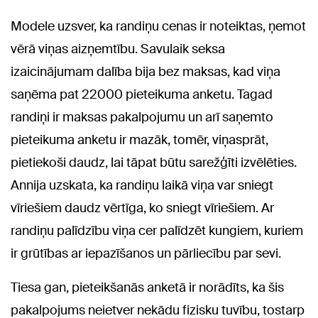
Modele uzsver, ka randiņu cenas ir noteiktas, ņemot
vērā viņas aizņemtību. Savulaik seksa
izaicinājumam dalība bija bez maksas, kad viņa
saņēma pat 22000 pieteikuma anketu. Tagad
randiņi ir maksas pakalpojumu un arī saņemto
pieteikuma anketu ir mazāk, tomēr, viņasprāt,
pietiekoši daudz, lai tāpat būtu sarežģīti izvēlēties.
Annija uzskata, ka randiņu laikā viņa var sniegt
vīriešiem daudz vērtīga, ko sniegt vīriešiem. Ar
randiņu palīdzību viņa cer palīdzēt kungiem, kuriem
ir grūtības ar iepazīšanos un pārliecību par sevi.
Tiesa gan, pieteikšanās anketā ir norādīts, ka šis
pakalpojums neietver nekādu fizisku tuvību, tostarp