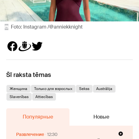
Foto: Instagram /@anniekknight
Šī raksta tēmas
Женщина
Только для взрослых
Sekss
Austrālija
Slavenības
Attiecības
Популярные
Новые
Развлечение
12:30