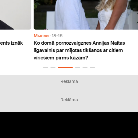
Мысли
18:45
Разв
āk
Ko domā pornozvaigznes Annijas Naitas
Atpaz
līgavainis par mīļotās tikšanos ar citiem
influ
vīriešiem pirms kāzām?
Reklāma
Reklāma