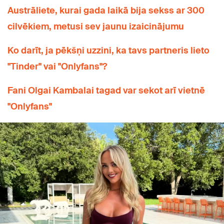
Austrāliete, kurai gada laikā bija sekss ar 300
cilvēkiem, metusi sev jaunu izaicinājumu
Ko darīt, ja pēkšņi uzzini, ka tavs partneris lieto
"Tinder" vai "Onlyfans"?
Fani Olgai Kambalai tagad var sekot arī vietnē
"Onlyfans"