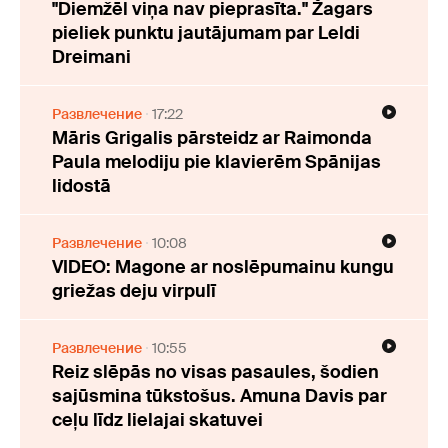
"Diemžēl viņa nav pieprasīta." Žagars
pieliek punktu jautājumam par Leldi
Dreimani
Развлечение
17:22
Māris Grigalis pārsteidz ar Raimonda
Paula melodiju pie klavierēm Spānijas
lidostā
Развлечение
10:08
VIDEO: Magone ar noslēpumainu kungu
griežas deju virpulī
Развлечение
10:55
Reiz slēpās no visas pasaules, šodien
sajūsmina tūkstošus. Amuna Davis par
ceļu līdz lielajai skatuvei