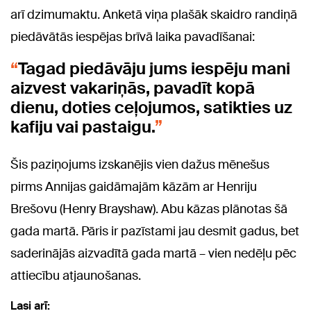
arī dzimumaktu. Anketā viņa plašāk skaidro randiņā
piedāvātās iespējas brīvā laika pavadīšanai:
Tagad piedāvāju jums iespēju mani
aizvest vakariņās, pavadīt kopā
dienu, doties ceļojumos, satikties uz
kafiju vai pastaigu.
Šis paziņojums izskanējis vien dažus mēnešus
pirms Annijas gaidāmajām kāzām ar Henriju
Brešovu (Henry Brayshaw). Abu kāzas plānotas šā
gada martā. Pāris ir pazīstami jau desmit gadus, bet
saderinājās aizvadītā gada martā – vien nedēļu pēc
attiecību atjaunošanas.
Lasi arī: