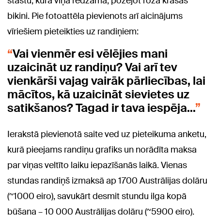
stāstu, kurā viņa redzama, pozējot rozā krāsas
bikini. Pie fotoattēla pievienots arī aicinājums
vīriešiem pieteikties uz randiņiem:
Vai vienmēr esi vēlējies mani
uzaicināt uz randiņu? Vai arī tev
vienkārši vajag vairāk pārliecības, lai
mācītos, kā uzaicināt sievietes uz
satikšanos? Tagad ir tava iespēja...
Ierakstā pievienotā saite ved uz pieteikuma anketu,
kurā pieejams randiņu grafiks un norādīta maksa
par viņas veltīto laiku iepazīšanās laikā. Vienas
stundas randiņš izmaksā ap 1700 Austrālijas dolāru
(~1000 eiro), savukārt desmit stundu ilga kopā
būšana – 10 000 Austrālijas dolāru (~5900 eiro).