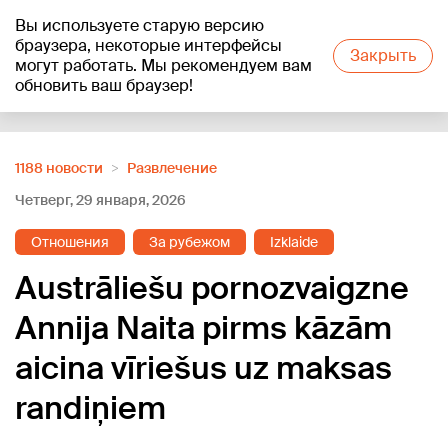
Вы используете старую версию
+24
°C
браузера, некоторые интерфейсы
Закрыть
могут работать. Мы рекомендуем вам
обновить ваш браузер!
Reklāma
1188 новости
Развлечение
Четверг, 29 января, 2026
Отношения
За рубежом
Izklaide
Austrāliešu pornozvaigzne
Annija Naita pirms kāzām
aicina vīriešus uz maksas
randiņiem