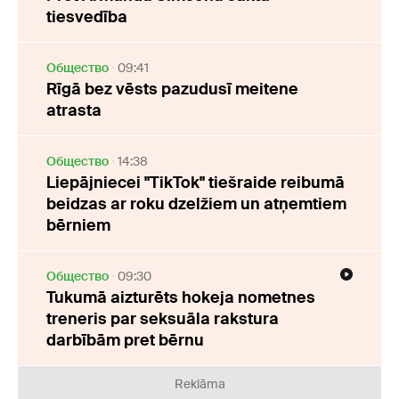
tiesvedība
Oбщество
09:41
Rīgā bez vēsts pazudusī meitene
atrasta
Oбщество
14:38
Liepājniecei "TikTok" tiešraide reibumā
beidzas ar roku dzelžiem un atņemtiem
bērniem
Oбщество
09:30
Tukumā aizturēts hokeja nometnes
treneris par seksuāla rakstura
darbībām pret bērnu
Reklāma