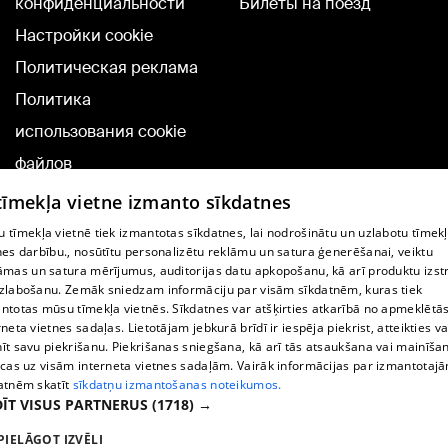
конфиденциальности
Билеты на поезд
Настройки cookie
Политическая реклама
Политика
использования cookie
файлов
Добавление
 tīmekļa vietne izmanto sīkdatnes
комментариев
 tīmekļa vietnē tiek izmantotas sīkdatnes, lai nodrošinātu un uzlabotu tīmek
nes darbību., nosūtītu personalizētu reklāmu un satura ģenerēšanai, veiktu
āmas un satura mērījumus, auditorijas datu apkopošanu, kā arī produktu izst
TВ-программа
zlabošanu. Zemāk sniedzam informāciju par visām sīkdatnēm, kuras tiek
Условия договора
ntotas mūsu tīmekļa vietnēs. Sīkdatnes var atšķirties atkarībā no apmeklētā
rneta vietnes sadaļas. Lietotājam jebkurā brīdī ir iespēja piekrist, atteikties va
360 Ziņu kontakti
īt savu piekrišanu. Piekrišanas sniegšana, kā arī tās atsaukšana vai mainīša
ecas uz visām interneta vietnes sadaļām. Vairāk informācijas par izmantotaj
Helio Media
atnēm skatīt
sīkdatņu izmantošanas noteikumos.
ĪT VISUS PARTNERUS
(1718) →
Служба помощи портала: э-почта -
info@1188.lv
PIELĀGOT IZVĒLI