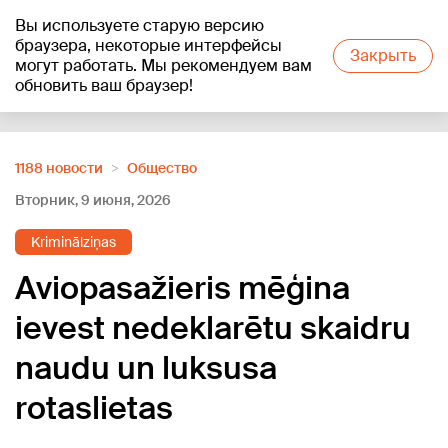
Вы используете старую версию
+24
°C
браузера, некоторые интерфейсы
Закрыть
могут работать. Мы рекомендуем вам
обновить ваш браузер!
Reklāma
1188 новости
Oбщество
Вторник, 9 июня, 2026
Kriminālziņas
Aviopasažieris mēģina
ievest nedeklarētu skaidru
naudu un luksusa
rotaslietas