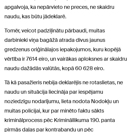
apgalvoja, ka nepārvieto ne preces, ne skaidru
naudu, kas būtu jādeklarē.
Tomēr, veicot padziļinātu pārbaudi, muitas
darbinieki viņa bagāžā atrada divus jaunus
gredzenus oriģinālajos iepakojumos, kuru kopējā
vērtība ir 7614 eiro, un vairākas aploksnes ar skaidru
naudu dažādās valūtās, kopā 60 628 eiro.
Tā kā pasažieris nebija deklarējis ne rotaslietas, ne
naudu un situācija liecināja par iespējamu
noziedzīgu nodarījumu, lieta nodota Nodokļu un
muitas policijai, kur par minēto faktu sākts
kriminālprocess pēc Krimināllikuma 190. panta
pirmās daļas par kontrabandu un pēc