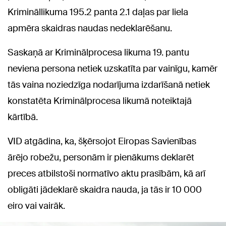
Krimināllikuma 195.2 panta 2.1 daļas par liela
apmēra skaidras naudas nedeklarēšanu.
Saskaņā ar Kriminālprocesa likuma 19. pantu
neviena persona netiek uzskatīta par vainīgu, kamēr
tās vaina noziedzīga nodarījuma izdarīšanā netiek
konstatēta Kriminālprocesa likumā noteiktajā
kārtībā.
VID atgādina, ka, šķērsojot Eiropas Savienības
ārējo robežu, personām ir pienākums deklarēt
preces atbilstoši normatīvo aktu prasībām, kā arī
obligāti jādeklarē skaidra nauda, ja tās ir 10 000
eiro vai vairāk.