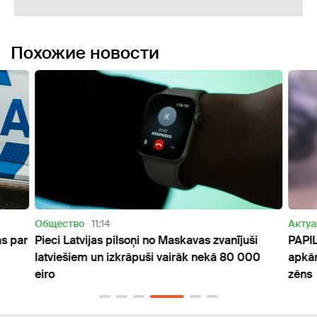
Похожие новости
Oбщество
11:14
Актуа
as par
Pieci Latvijas pilsoņi no Maskavas zvanījuši
PAPIL
latviešiem un izkrāpuši vairāk nekā 80 000
apkār
eiro
zēns