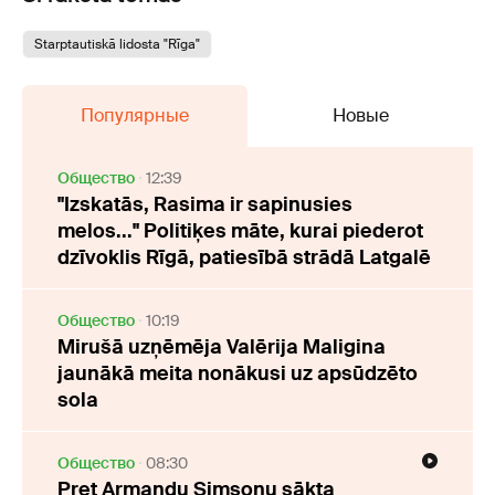
Starptautiskā lidosta "Rīga"
Популярные
Новые
Oбщество
12:39
"Izskatās, Rasima ir sapinusies
melos..." Politiķes māte, kurai piederot
dzīvoklis Rīgā, patiesībā strādā Latgalē
Oбщество
10:19
Mirušā uzņēmēja Valērija Maligina
jaunākā meita nonākusi uz apsūdzēto
sola
Oбщество
08:30
Pret Armandu Simsonu sākta