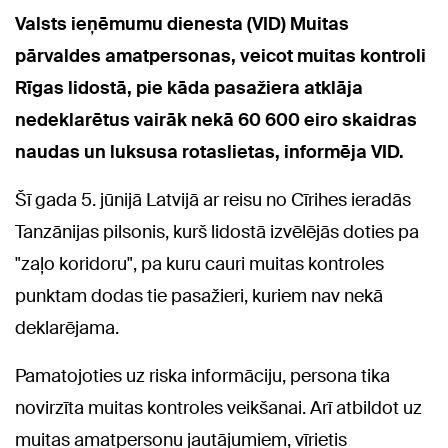
Valsts ieņēmumu dienesta (VID) Muitas
pārvaldes amatpersonas, veicot muitas kontroli
Rīgas lidostā, pie kāda pasažiera atklāja
nedeklarētus vairāk nekā 60 600 eiro skaidras
naudas un luksusa rotaslietas, informēja VID.
Šī gada 5. jūnijā Latvijā ar reisu no Cīrihes ieradās
Tanzānijas pilsonis, kurš lidostā izvēlējās doties pa
"zaļo koridoru", pa kuru cauri muitas kontroles
punktam dodas tie pasažieri, kuriem nav nekā
deklarējama.
Pamatojoties uz riska informāciju, persona tika
novirzīta muitas kontroles veikšanai. Arī atbildot uz
muitas amatpersonu jautājumiem, vīrietis