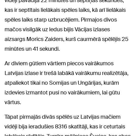
vidēji pavadīja 22 minūtes un septiņas sekundes,
kas ir septītais lielākais spēles laiks, kā arī lielākais
spēles laiks starp uzbrucējiem. Pirmajos divos
mačos visilgāk uz ledus bijis Vācijas izlases
aizsargs Morics Zaiders, kurš caurmērā spēlējis 25
minūtes un 41 sekundi.
Ar diviem gūtiem vārtiem piecos vairākumos
Latvijas izlase ir trešā labākā vairākumu realizētāja,
atpaliekot tikai no Somijas un Ungārijas, kurām
izdevies izmantot pusi no vairākumiem, lai gūtu
vārtus.
Tāpat pirmajās divās spēlēs uz Latvijas mačiem
vidēji bija ieradušies 8316 skatītāji, kas ir ceturtais