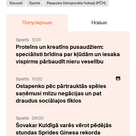
Хоккей
Sports
Pasaules čempionāts hokejā (PČH)
Популярные
Новые
Sports
12:31
Proteīns un kreatīns pusaudžiem:
speciālisti brīdina par kļūdām un iesaka
vispirms pārbaudīt nieru veselību
Sports
15:02
Ostapenko pēc pārtrauktās spēles
saņēmusi milzu negācijas un pat
draudus sociālajos tīklos
Sports
09:03
Šovakar Kuldīgā varēs vērot pēdējās
stundas Sprides Ginesa rekorda