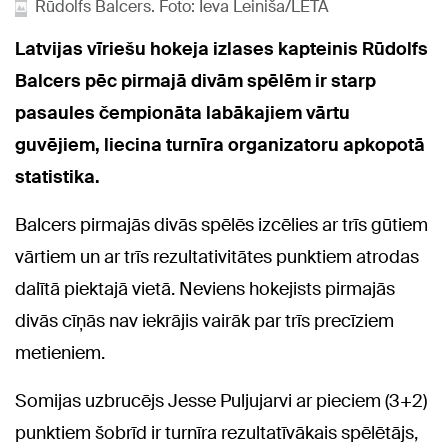
Rūdolfs Balcers. Foto: Ieva Leiniša/LETA
Latvijas vīriešu hokeja izlases kapteinis Rūdolfs
Balcers pēc pirmajā divām spēlēm ir starp
pasaules čempionāta labākajiem vārtu
guvējiem, liecina turnīra organizatoru apkopotā
statistika.
Balcers pirmajās divās spēlēs izcēlies ar trīs gūtiem
vārtiem un ar trīs rezultativitātes punktiem atrodas
dalītā piektajā vietā. Neviens hokejists pirmajās
divās cīņās nav iekrājis vairāk par trīs precīziem
metieniem.
Somijas uzbrucējs Jesse Puljujarvi ar pieciem (3+2)
punktiem šobrīd ir turnīra rezultatīvākais spēlētājs,