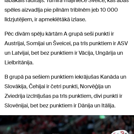
labākais rādītājs. Turnīra mājiniece Šveice, kas abas
spēles aizvadīja pie pilnām tribīnēm jeb 10 000
līdzjutējiem, ir apmeklētākā izlase.
Pēc divām spēļu kārtām A grupā seši punkti ir
Austrijai, Somijai un Šveicei, pa trīs punktiem ir ASV
un Latvijai, bet bez punktiem ir Vācija, Ungārija un
Lielbritānija.
B grupā pa sešiem punktiem iekrājušas Kanāda un
Slovākija, Čehijai ir četri punkti, Norvēģija un
Zviedrija izcīnījušas pa trīs punktiem, divi punkti ir
Slovēnijai, bet bez punktiem ir Dānija un Itālija.