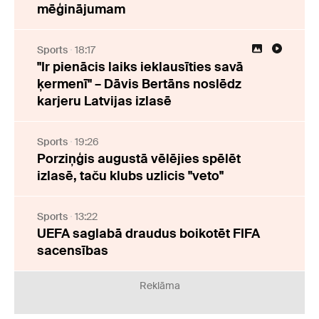
mēģinājumam
Sports
18:17
"Ir pienācis laiks ieklausīties savā
ķermenī" – Dāvis Bertāns noslēdz
karjeru Latvijas izlasē
Sports
19:26
Porziņģis augustā vēlējies spēlēt
izlasē, taču klubs uzlicis "veto"
Sports
13:22
UEFA saglabā draudus boikotēt FIFA
sacensības
Reklāma