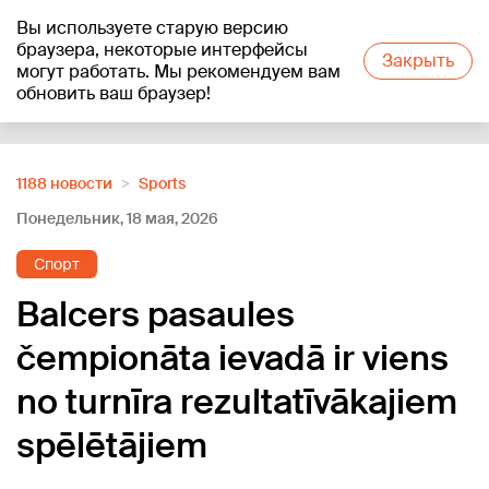
Вы используете старую версию
+19
°C
браузера, некоторые интерфейсы
Закрыть
могут работать. Мы рекомендуем вам
обновить ваш браузер!
Reklāma
1188 новости
Sports
Понедельник, 18 мая, 2026
Спорт
Balcers pasaules
čempionāta ievadā ir viens
no turnīra rezultatīvākajiem
spēlētājiem