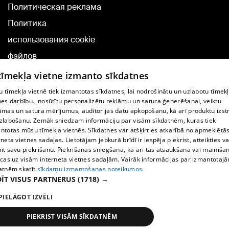
Политическая реклама
Политика
использования cookie
файлов
Добавление
 tīmekļa vietne izmanto sīkdatnes
комментариев
 tīmekļa vietnē tiek izmantotas sīkdatnes, lai nodrošinātu un uzlabotu tīmek
nes darbību., nosūtītu personalizētu reklāmu un satura ģenerēšanai, veiktu
āmas un satura mērījumus, auditorijas datu apkopošanu, kā arī produktu izst
TВ-программа
zlabošanu. Zemāk sniedzam informāciju par visām sīkdatnēm, kuras tiek
Условия договора
ntotas mūsu tīmekļa vietnēs. Sīkdatnes var atšķirties atkarībā no apmeklētā
rneta vietnes sadaļas. Lietotājam jebkurā brīdī ir iespēja piekrist, atteikties va
360 Ziņu kontakti
īt savu piekrišanu. Piekrišanas sniegšana, kā arī tās atsaukšana vai mainīša
ecas uz visām interneta vietnes sadaļām. Vairāk informācijas par izmantotaj
Helio Media
atnēm skatīt
sīkdatņu izmantošanas noteikumos.
ĪT VISUS PARTNERUS
(1718) →
Служба помощи портала: э-почта -
info@1188.lv
PIELĀGOT IZVĒLI
Copyright © 2004-2026 SIA HELIO MEDIA.
All rights reserved.
PIEKRIST VISĀM SĪKDATNĒM