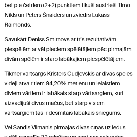
bet pie četriem (2+2) punktiem tikuši austrieši Timo
Nikls un Peters Šnaiders un zviedrs Lukass
Raimonds.
Savukārt Deniss Smirnovs ar trīs rezultatīvām
piespēlēm ar vēl pieciem spēlētājiem pēc pirmajām
divām spēlēm ir starp labākajiem piespēlētājiem.
Tikmēr vārtsargs Kristers Gudļevskis ar divās spēlēs
vidēji atvairītiem 94,20% metienu un ielaistiem
diviem vārtiem ir labākais starp vārtsargiem, kuri
aizvadījuši divus mačus, bet starp visiem
vārtsargiem tas ir desmitais labākais sniegums.
Vēl Sandis Vilmanis pirmajās divās cīņās uz ledus