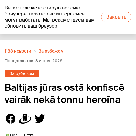
Вы используете старую версию
+20
°C
браузера, некоторые интерфейсы
Закрыть
могут работать. Мы рекомендуем вам
обновить ваш браузер!
Reklāma
1188 новости
За рубежом
Понедельник, 8 июня, 2026
За рубежом
Baltijas jūras ostā konfiscē
vairāk nekā tonnu heroīna