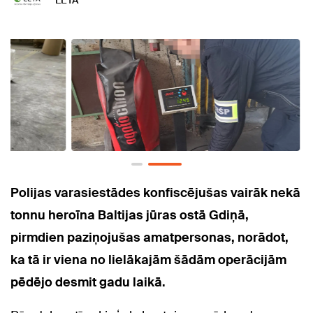
LETA
Polijas varasiestādes konfiscējušas vairāk nekā
tonnu heroīna Baltijas jūras ostā Gdiņā,
pirmdien paziņojušas amatpersonas, norādot,
ka tā ir viena no lielākajām šādām operācijām
pēdējo desmit gadu laikā.