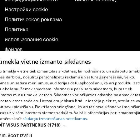
Настройки cookie
Политическая реклама
Политика
использования cookie
файлов
Добавление
 tīmekļa vietne izmanto sīkdatnes
комментариев
 tīmekļa vietnē tiek izmantotas sīkdatnes, lai nodrošinātu un uzlabotu tīmek
nes darbību., nosūtītu personalizētu reklāmu un satura ģenerēšanai, veiktu
āmas un satura mērījumus, auditorijas datu apkopošanu, kā arī produktu izst
TВ-программа
zlabošanu. Zemāk sniedzam informāciju par visām sīkdatnēm, kuras tiek
Условия договора
ntotas mūsu tīmekļa vietnēs. Sīkdatnes var atšķirties atkarībā no apmeklētā
rneta vietnes sadaļas. Lietotājam jebkurā brīdī ir iespēja piekrist, atteikties va
360 Ziņu kontakti
īt savu piekrišanu. Piekrišanas sniegšana, kā arī tās atsaukšana vai mainīša
ecas uz visām interneta vietnes sadaļām. Vairāk informācijas par izmantotaj
Helio Media
atnēm skatīt
sīkdatņu izmantošanas noteikumos.
ĪT VISUS PARTNERUS
(1718) →
Служба помощи портала: э-почта -
info@1188.lv
PIELĀGOT IZVĒLI
Copyright © 2004-2026 SIA HELIO MEDIA.