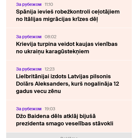
За рубежом
11:10
Spānija ievieš robežkontroli ceļotājiem
no Itālijas migrācijas krīzes dēļ
За рубежом
08:02
Krievija turpina veidot kaujas vienības
no ukraiņu karagūstekņiem
За рубежом
12:23
Lielbritānijai izdots Latvijas pilsonis
Dolārs Aleksanders, kurš nogalināja 12
gadus vecu zēnu
За рубежом
19:03
Džo Baidena dēls atklāj bijušā
prezidenta smago veselības stāvokli