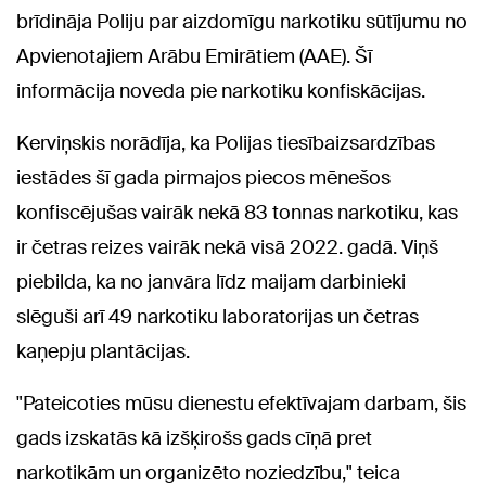
brīdināja Poliju par aizdomīgu narkotiku sūtījumu no
Apvienotajiem Arābu Emirātiem (AAE). Šī
informācija noveda pie narkotiku konfiskācijas.
Kerviņskis norādīja, ka Polijas tiesībaizsardzības
iestādes šī gada pirmajos piecos mēnešos
konfiscējušas vairāk nekā 83 tonnas narkotiku, kas
ir četras reizes vairāk nekā visā 2022. gadā. Viņš
piebilda, ka no janvāra līdz maijam darbinieki
slēguši arī 49 narkotiku laboratorijas un četras
kaņepju plantācijas.
"Pateicoties mūsu dienestu efektīvajam darbam, šis
gads izskatās kā izšķirošs gads cīņā pret
narkotikām un organizēto noziedzību," teica