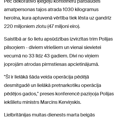
Pēc dekoratīvo ķieģeļu konteineru pārbaudes
amatpersonas tajos atrada 1030 kilogramus
heroīna, kura aptuvenā vērtība tiek lēsta uz gandrīz
220 miljoniem zlotu (47 miljoni eiro).
Saistībā ar šo lietu apsūdzības izvirzītas trim Polijas
pilsoņiem - diviem vīriešiem un vienai sievietei
vecumā no 33 līdz 43 gadiem. Divi no viņiem
joprojām atrodas pirmstiesas apcietinājumā.
"Šī ir lielākā šāda veida operācija pēdējā
desmitgadē un lielākā pretnarkotiku operācija
pēdējos gados," preses konferencē paziņoja Polijas
iekšlietu ministrs Marcins Kerviņskis.
Lielbritānijas muitas dienests marta beigās