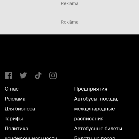
Reklāma
Reklāma
О нас
Предприятия
Реклама
Автобусы, поезда,
Для бизнеса
международные
Тарифы
расписания
Политика
Автобусные билеты
конфиденциальности
Билеты на поезд