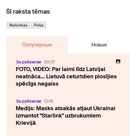
Šī raksta tēmas
Narkotikas
Polija
Популярные
Новые
За рубежом
09:37
FOTO, VIDEO: Par laimi līdz Latvijai
neatnāca… Lietuvā ceturtdien plosījies
spēcīgs negaiss
За рубежом
12:18
Medijs: Masks atsakās atļaut Ukrainai
izmantot "Starlink" uzbrukumiem
Krievijā