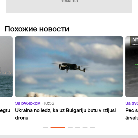
Reklāma
Похожие новости
За рубежом
10:52
За р
lēgtu
Ukraina noliedz, ka uz Bulgāriju būtu virzījusi
Pēc s
dronu
ārval