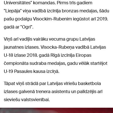
Universitātes" komandas. Pirms trīs gadiem
"Liepāja" viņa vadībā izcīnīja bronzas medaļas, šādu
pašu godalgu Visockim-Rubenim iegūstot arī 2019.
gadā ar "Ogri".
Viņš arī vadījis vairāku vecuma grupu Latvijas
jaunatnes izlases. Visocka-Rubeņa vadībā Latvijas
U-18 izlase 2018. gadā Rīgā izcīnīja Eiropas
čempionāta sudraba medaļas, gadu vēlāk startējot
U-19 Pasaules kausa izcīņā.
Tāpat viņš strādā par Latvijas vīriešu basketbola
izlases galvenā trenera asistentu un palīdzējis arī
sieviešu valstsvienībai.