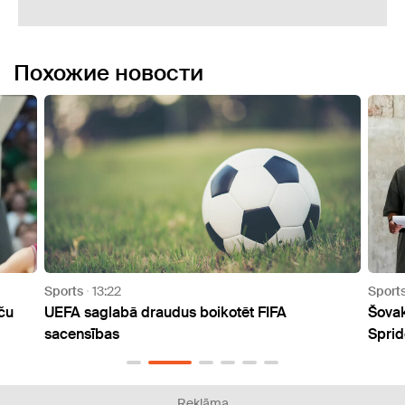
Похожие новости
Sports
09:03
otēt FIFA
Šovakar Kuldīgā varēs vērot pēdējās s
Sprides Ginesa rekorda mēģinājumam
Reklāma