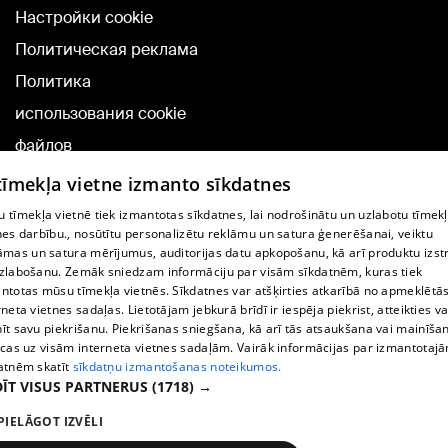
Настройки cookie
Политическая реклама
Политика
использования cookie
файлов
Добавление
 tīmekļa vietne izmanto sīkdatnes
комментариев
 tīmekļa vietnē tiek izmantotas sīkdatnes, lai nodrošinātu un uzlabotu tīmek
nes darbību., nosūtītu personalizētu reklāmu un satura ģenerēšanai, veiktu
āmas un satura mērījumus, auditorijas datu apkopošanu, kā arī produktu izst
TВ-программа
zlabošanu. Zemāk sniedzam informāciju par visām sīkdatnēm, kuras tiek
Условия договора
ntotas mūsu tīmekļa vietnēs. Sīkdatnes var atšķirties atkarībā no apmeklētā
rneta vietnes sadaļas. Lietotājam jebkurā brīdī ir iespēja piekrist, atteikties va
360 Ziņu kontakti
īt savu piekrišanu. Piekrišanas sniegšana, kā arī tās atsaukšana vai mainīša
ecas uz visām interneta vietnes sadaļām. Vairāk informācijas par izmantotaj
Helio Media
atnēm skatīt
sīkdatņu izmantošanas noteikumos.
ĪT VISUS PARTNERUS
(1718) →
Служба помощи портала: э-почта -
info@1188.lv
PIELĀGOT IZVĒLI
Copyright © 2004-2026 SIA HELIO MEDIA.