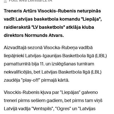
Foto: Ieva Leiniša/LETA
Treneris Artūrs Visockis-Rubenis neturpinās
vadīt Latvijas basketbola komandu "Liepāja",
raidierakstā "LV basketbols" atklāja kluba
direktors Normunds Atvars.
Aizvadītajā sezonā Visocka-Rubeņa vadībā
liepājnieki Latvijas-Igaunijas Basketbola līgā (LIBL)
pamatturnīrā bija 11. un izslēgšanas turnīram
nekvalificējās, bet Latvijas Basketbola līgā (LBL)
zaudēja "play-off" pirmajā kārtā.
Visockis-Rubenis kļuva par "Liepājas" galveno
treneri pirms sešiem gadiem, bet pirms tam viņš
Latvijā vadīja "Ventspils", "Ogres" un "Latvijas