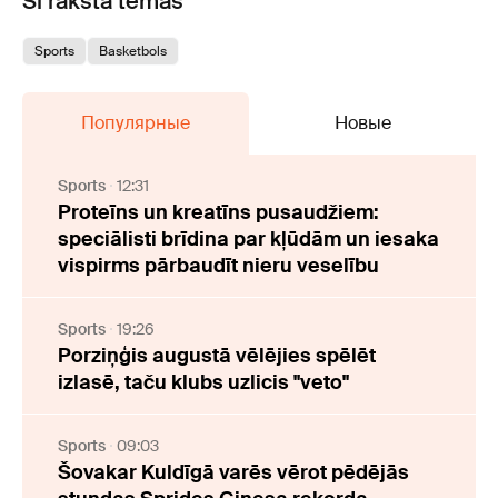
Šī raksta tēmas
Sports
Basketbols
Популярные
Новые
Sports
12:31
Proteīns un kreatīns pusaudžiem:
speciālisti brīdina par kļūdām un iesaka
vispirms pārbaudīt nieru veselību
Sports
19:26
Porziņģis augustā vēlējies spēlēt
izlasē, taču klubs uzlicis "veto"
Sports
09:03
Šovakar Kuldīgā varēs vērot pēdējās