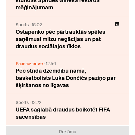
stundas Sprides Ginesa rekorda
mēģinājumam
Sports
15:02
Ostapenko pēc pārtrauktās spēles
saņēmusi milzu negācijas un pat
draudus sociālajos tīklos
Развлечение
12:56
Pēc strīda dzemdību namā,
basketbolists Luka Dončičs paziņo par
šķiršanos no līgavas
Sports
13:22
UEFA saglabā draudus boikotēt FIFA
sacensības
Reklāma