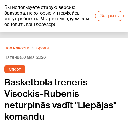
Вы используете старую версию
+15
°C
браузера, некоторые интерфейсы
Закрыть
могут работать. Мы рекомендуем вам
обновить ваш браузер!
Reklāma
1188 новости
Sports
Пятница, 8 мая, 2026
Спорт
Basketbola treneris
Visockis-Rubenis
neturpinās vadīt "Liepājas"
komandu