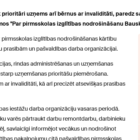
ioritāri uzņems arī bērnus ar invaliditāti, paredz 
mos "Par pirmsskolas izglītības nodrošināšanu Baus
t pirmsskolas izglītības nodrošināšanas kārtību
u prasībām un pašvaldības darba organizācijai.
ācijas, rindas administrēšanas un uzņemšanas
 tostarp uzņemšanas prioritāšu piemērošana.
 ar invaliditāti, kā arī precizēt atsevišķas prasības
ības iestāžu darba organizāciju vasaras periodā.
ku varēs pārtraukt darbu remontdarbu, darbinieku
dēļ, savlaicīgi informējot vecākus un nodrošinot
ītības pakalpojumu citā pašvaldības pirmsskolas