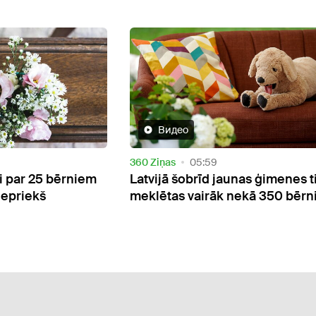
Дети
17:28
nas ģimenes tiek
Daugavpilī glābējsilītē atstāts
nekā 350 bērniem
puisītis: speciālisti aicina krīze
brīdī meklēt palīdzību