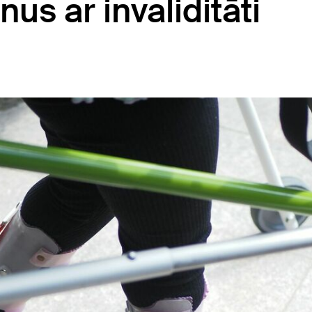
us ar invaliditāti