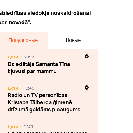
sabiedrības viedokļa noskaidrošanai
kas novadā".
Популярные
Новые
Дети
20:12
Dziedātāja Samanta Tīna
kļuvusi par mammu
Дети
10:45
Radio un TV personības
Kristapa Tālberga ģimenē
drīzumā gaidāms pieaugums
Дети
12:01