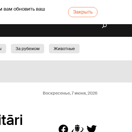
м вам обновить ваш
Закрыть
ы
За рубежом
Животные
rts
Бизнес
Cад
Воскресенье, 7 июня, 2026
tāri