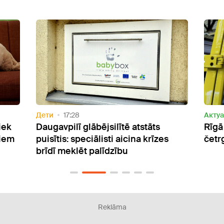
Актуально
13:49
Дети
Rīgā pa ceturtā stāva logu izkritis
Angļ
s
četrgadīgs bērns
stre
Reklāma