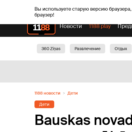
чт, 06.08.2026.
+19
°C
Alfrēds, Fredis, Madars
Вы используете старую версию браузера,
браузер!
Новости
1188 play
Пред
360 Ziņas
Развлечение
Отдых
Oбщество
Актуально
Трафик
1188 новости
Дети
Дети
Bauskas novadā