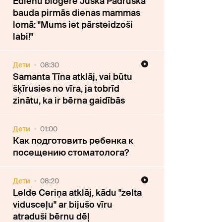
Ēdienu blogere Juška Padruška
bauda pirmās dienas mammas
lomā: "Mums iet pārsteidzoši
labi!"
Дети
08:30
Samanta Tīna atklāj, vai būtu
šķīrusies no vīra, ja tobrīd
zinātu, ka ir bērna gaidībās
Дети
01:00
Как подготовить ребенка к
посещению стоматолога?
Дети
08:20
Lelde Ceriņa atklāj, kādu "zelta
vidusceļu" ar bijušo vīru
atraduši bērnu dēļ