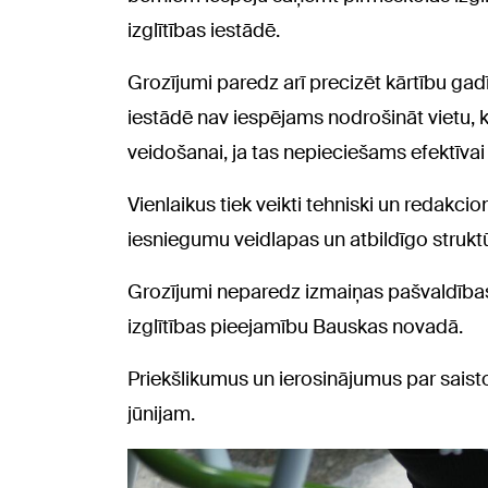
izglītības iestādē.
Grozījumi paredz arī precizēt kārtību gad
iestādē nav iespējams nodrošināt vietu,
veidošanai, ja tas nepieciešams efektīvai
Vienlaikus tiek veikti tehniski un redakcio
iesniegumu veidlapas un atbildīgo struk
Grozījumi neparedz izmaiņas pašvaldīb
izglītības pieejamību Bauskas novadā.
Priekšlikumus un ierosinājumus par saist
jūnijam.