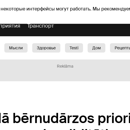
Прогноз погоды
Гороскопы
 некоторые интерфейсы могут работать. Мы рекомендуе
приятия
Транспорт
Мысли
Здоровье
Testi
Дом
Рецепт
Красота
Дети
Машина
1188 play
Spo
Reklāma
 bērnudārzos priori