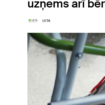
uzņems arī bērn
LETA