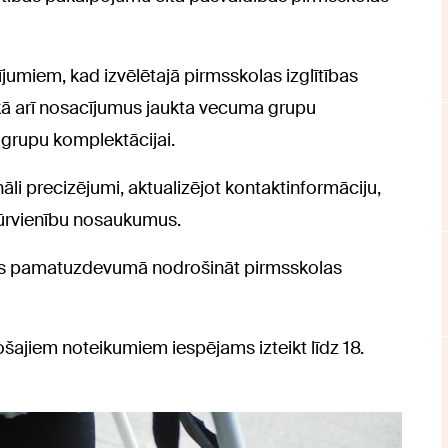
ījumiem, kad izvēlētajā pirmsskolas izglītības
 kā arī nosacījumus jaukta vecuma grupu
 grupu komplektācijai.
nāli precizējumi, aktualizējot kontaktinformāciju,
tūrvienību nosaukumus.
as pamatuzdevumā nodrošināt pirmsskolas
ošajiem noteikumiem iespējams izteikt līdz 18.