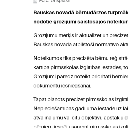
Foto: Unsplash
Bauskas novadā bērnudārzos turpmāk pr
nodotie grozījumi saistošajos noteiku
Grozījumu mērķis ir aktualizēt un precizē
Bauskas novadā atbilstoši normatīvo akt
Noteikumos tiks precizēta bērnu reģistr
kārtība pirmsskolas izglītības iestādēs,
Grozījumi paredz noteikt prioritāti bērniem
dokumentu iesniegšanai.
Tāpat plānots precizēt pirmsskolas izglīt
Nepieciešamības gadījumā iestāde uz lai
atvaļinājumu vai citu objektīvu apstākļu 
bērniem iespēju saņemt pirmsskolas izgl