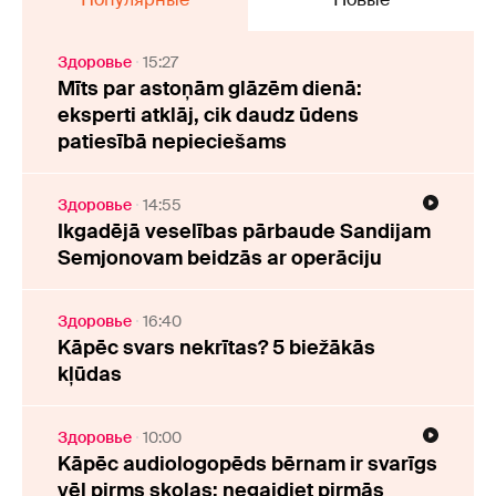
Здоровье
15:27
Mīts par astoņām glāzēm dienā:
eksperti atklāj, cik daudz ūdens
patiesībā nepieciešams
Здоровье
14:55
Ikgadējā veselības pārbaude Sandijam
Semjonovam beidzās ar operāciju
Здоровье
16:40
Kāpēc svars nekrītas? 5 biežākās
kļūdas
Здоровье
10:00
Kāpēc audiologopēds bērnam ir svarīgs
vēl pirms skolas: negaidiet pirmās