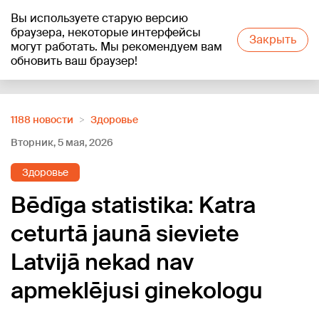
Вы используете старую версию
+15
°C
браузера, некоторые интерфейсы
Закрыть
могут работать. Мы рекомендуем вам
обновить ваш браузер!
Reklāma
1188 новости
Здоровье
Вторник, 5 мая, 2026
Здоровье
Bēdīga statistika: Katra
ceturtā jaunā sieviete
Latvijā nekad nav
apmeklējusi ginekologu