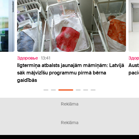
Здоровье
13:41
Здор
Ilgtermiņa atbalsts jaunajām māmiņām: Latvijā
Austr
sāk mājvizīšu programmu pirmā bērna
pacie
gaidībās
Reklāma
Reklāma