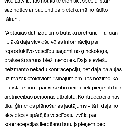
visā Latvijā. Tās notiks telefoniski, speciālistam
sazinoties ar pacienti pa pieteikumā norādīto
tālruni.
“Aptaujas dati izgaismo būtisku pretrunu – lai gan
lielākā daļa sieviešu vēlas informāciju par
reproduktīvo veselību saņemt no ginekologa,
praksē šī saruna bieži nenotiek. Daļa sieviešu
neizmanto nekādu kontracepciju, bet daļa paļaujas
uz mazāk efektīviem risinājumiem. Tas nozīmē, ka
būtiski lēmumi par veselību nereti tiek pieņemti bez
ārstniecības personas atbalsta. Kontracepcija nav
tikai ģimenes plānošanas jautājums – tā ir daļa no
sievietes vispārējās veselības. Izvēle par
kontracepcijas lietošanu būtu jāpieņem pēc