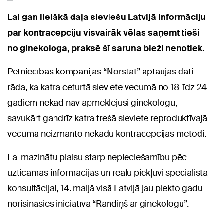
Lai gan lielākā daļa sieviešu Latvijā informāciju
par kontracepciju visvairāk vēlas saņemt tieši
no ginekologa, praksē šī saruna bieži nenotiek.
Pētniecības kompānijas “Norstat” aptaujas dati
rāda, ka katra ceturtā sieviete vecumā no 18 līdz 24
gadiem nekad nav apmeklējusi ginekologu,
savukārt gandrīz katra trešā sieviete reproduktīvajā
vecumā neizmanto nekādu kontracepcijas metodi.
Lai mazinātu plaisu starp nepieciešamību pēc
uzticamas informācijas un reālu piekļuvi speciālista
konsultācijai, 14. maijā visā Latvijā jau piekto gadu
norisināsies iniciatīva “Randiņš ar ginekologu”.