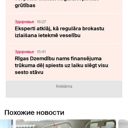
grūtības
Здоровье
16:27
Eksperti atklāj, kā regulāra brokastu
izlaišana ietekmē veselību
Здоровье
15:41
Rīgas Dzemdību nams finansējuma
trūkuma dēļ spiests uz laiku slēgt visu
sesto stāvu
Reklāma
Похожие новости