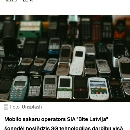
LETA
Foto: Unsplash
Mobilo sakaru operators SIA "Bite Latvija"
šonedēļ noslēdzis 3G tehnoloģijas darbību visā