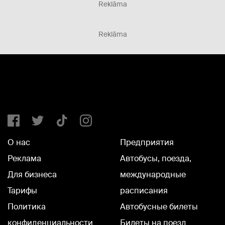
Reklāma
Reklāma
О нас
Предприятия
Реклама
Автобусы, поезда,
Для бизнеса
международные
Тарифы
расписания
Политика
Автобусные билеты
конфиденциальности
Билеты на поезд