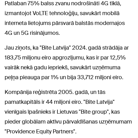
Patlaban 75% balss zvanu nodrošināti 4G tīklā,
izmantojot VoLTE tehnoloģiju, savukārt mobilā
interneta lietojums pārsvarā balstās modernajos
4G un 5G risinājumos.
Jau ziņots, ka "Bite Latvija" 2024. gadā strādāja ar
183,75 miljonu eiro apgrozījumu, kas ir par 12,5%
vairāk nekā gadu iepriekš, savukārt uzņēmuma
peļņa pieauga par 1% un bija 33,712 miljoni eiro.
Kompānija reģistrēta 2005. gadā, un tās
pamatkapitāls ir 44 miljoni eiro. "Bite Latvija"
vienīgais īpašnieks ir Lietuvas "Bite group", kas
pieder globālam aktīvu pārvaldīšanas uzņēmumam
"Providence Equity Partners".