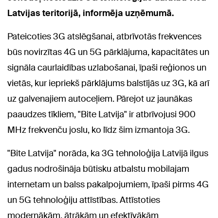
Latvijas teritorijā, informēja uzņēmumā.
Pateicoties 3G atslēgšanai, atbrīvotās frekvences
būs novirzītas 4G un 5G pārklājuma, kapacitātes un
signāla caurlaidības uzlabošanai, īpaši reģionos un
vietās, kur iepriekš pārklājums balstījās uz 3G, kā arī
uz galvenajiem autoceļiem. Pārejot uz jaunākas
paaudzes tīkliem, "Bite Latvija" ir atbrīvojusi 900
MHz frekvenču joslu, ko līdz šim izmantoja 3G.
"Bite Latvija" norāda, ka 3G tehnoloģija Latvijā ilgus
gadus nodrošināja būtisku atbalstu mobilajam
internetam un balss pakalpojumiem, īpaši pirms 4G
un 5G tehnoloģiju attīstības. Attīstoties
modernākām, ātrākām un efektīvākām