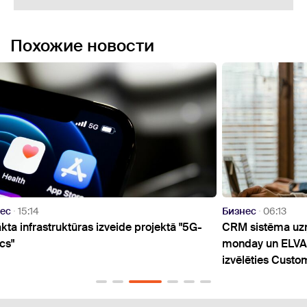
Похожие новости
Бизнес
06:13
360 Z
5G-
CRM sistēma uzņēmumiem: Pipedrive,
Latvi
monday un ELVA salīdzinājums, un kad
privā
izvēlēties Custom CRM sistēmu