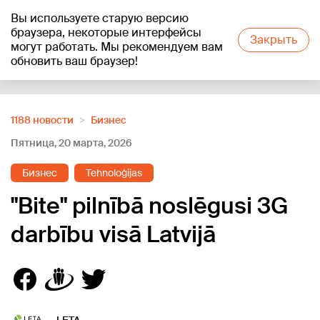
Вы используете старую версию
+18
°C
браузера, некоторые интерфейсы
Закрыть
могут работать. Мы рекомендуем вам
обновить ваш браузер!
Reklāma
1188 новости
Бизнес
Пятница, 20 марта, 2026
Бизнес
Tehnoloģijas
"Bite" pilnībā noslēgusi 3G
darbību visā Latvijā