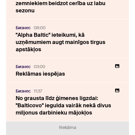
zemniekiem beidzot cerība uz labu
sezonu
Бизнес
08:00
"Alpha Baltic" ieteikumi, kā
uzņēmumiem augt mainīgos tirgus
apstākļos
Бизнес
03:00
Reklāmas iespējas
Бизнес
11:37
No grausta līdz ģimenes ligzdai:
"Balticovo" iegulda vairāk nekā divus
miljonus darbinieku mājokļos
Reklāma