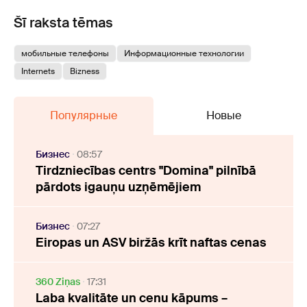
Šī raksta tēmas
мобильные телефоны
Информационные технологии
Internets
Bizness
Популярные
Новые
Бизнес
08:57
Tirdzniecības centrs "Domina" pilnībā
pārdots igauņu uzņēmējiem
Бизнес
07:27
Eiropas un ASV biržās krīt naftas cenas
360 Ziņas
17:31
Laba kvalitāte un cenu kāpums –