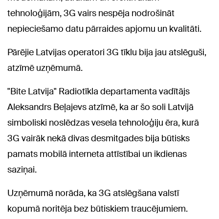
tehnoloģijām, 3G vairs nespēja nodrošināt
nepieciešamo datu pārraides apjomu un kvalitāti.
Pārējie Latvijas operatori 3G tīklu bija jau atslēguši,
atzīmē uzņēmumā.
"Bite Latvija" Radiotīkla departamenta vadītājs
Aleksandrs Beļajevs atzīmē, ka ar šo soli Latvijā
simboliski noslēdzas vesela tehnoloģiju ēra, kurā
3G vairāk nekā divas desmitgades bija būtisks
pamats mobilā interneta attīstībai un ikdienas
saziņai.
Uzņēmumā norāda, ka 3G atslēgšana valstī
kopumā noritēja bez būtiskiem traucējumiem.