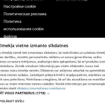
Настройки cookie
Политическая реклама
Политика
использования cookie
файлов
Добавление
 tīmekļa vietne izmanto sīkdatnes
комментариев
 tīmekļa vietnē tiek izmantotas sīkdatnes, lai nodrošinātu un uzlabotu tīmek
nes darbību., nosūtītu personalizētu reklāmu un satura ģenerēšanai, veiktu
āmas un satura mērījumus, auditorijas datu apkopošanu, kā arī produktu izst
TВ-программа
zlabošanu. Zemāk sniedzam informāciju par visām sīkdatnēm, kuras tiek
Условия договора
ntotas mūsu tīmekļa vietnēs. Sīkdatnes var atšķirties atkarībā no apmeklētā
rneta vietnes sadaļas. Lietotājam jebkurā brīdī ir iespēja piekrist, atteikties va
360 Ziņu kontakti
īt savu piekrišanu. Piekrišanas sniegšana, kā arī tās atsaukšana vai mainīša
ecas uz visām interneta vietnes sadaļām. Vairāk informācijas par izmantotaj
Helio Media
atnēm skatīt
sīkdatņu izmantošanas noteikumos.
ĪT VISUS PARTNERUS
(1718) →
Служба помощи портала: э-почта -
info@1188.lv
PIELĀGOT IZVĒLI
Copyright © 2004-2026 SIA HELIO MEDIA.