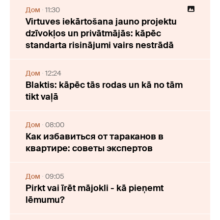
Дом
11:30
Virtuves iekārtošana jauno projektu
dzīvokļos un privātmājās: kāpēc
standarta risinājumi vairs nestrādā
Дом
12:24
Blaktis: kāpēc tās rodas un kā no tām
tikt vaļā
Дом
08:00
Как избавиться от тараканов в
квартире: советы экспертов
Дом
09:05
Pirkt vai īrēt mājokli - kā pieņemt
lēmumu?