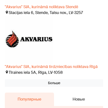
"Akvarius" SIA, kurināmā noliktava Stendē
Stacijas iela 6, Stende, Talsu nov., LV-3257
"Akvarius" SIA, kurināmā tirdzniecības noliktava Rīgā
Tīraines iela 5A, Rīga, LV-1058
Больше
Популярные
Новые