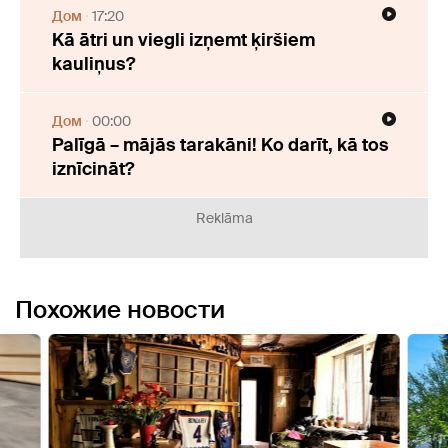
Дом
17:20
Kā ātri un viegli izņemt ķiršiem
kauliņus?
Дом
00:00
Palīgā – mājās tarakāni! Ko darīt, kā tos
iznīcināt?
Reklāma
Похожие новости