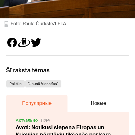
Foto: Paula Čurkste/LETA
Šī raksta tēmas
Politika
"Jaunā Vienotība"
Популярные
Новые
Актуально
11:44
Avoti: Notikusi slepena Eiropas un
Krievijas pārstāvju tikšanās par kara