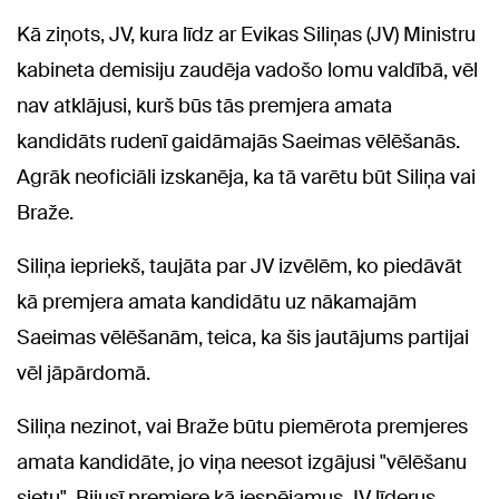
Kā ziņots, JV, kura līdz ar Evikas Siliņas (JV) Ministru
kabineta demisiju zaudēja vadošo lomu valdībā, vēl
nav atklājusi, kurš būs tās premjera amata
kandidāts rudenī gaidāmajās Saeimas vēlēšanās.
Agrāk neoficiāli izskanēja, ka tā varētu būt Siliņa vai
Braže.
Siliņa iepriekš, taujāta par JV izvēlēm, ko piedāvāt
kā premjera amata kandidātu uz nākamajām
Saeimas vēlēšanām, teica, ka šis jautājums partijai
vēl jāpārdomā.
Siliņa nezinot, vai Braže būtu piemērota premjeres
amata kandidāte, jo viņa neesot izgājusi "vēlēšanu
sietu". Bijusī premjere kā iespējamus JV līderus