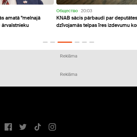
Oбщество
20:03
Oбще
KNAB sācis pārbaudi par deputātes Rasimas
Polito
dzīvojamās telpas īres izdevumu kompensāciju
apņēm
malā
Reklāma
Reklāma