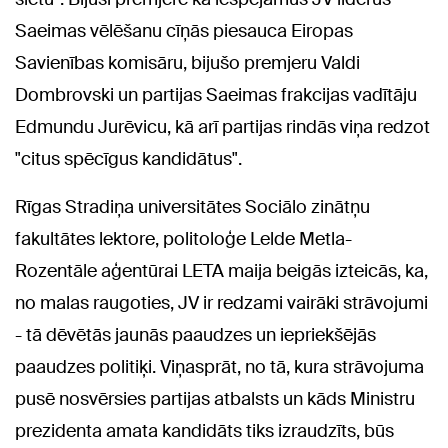
Saeimas vēlēšanu cīņās piesauca Eiropas
Savienības komisāru, bijušo premjeru Valdi
Dombrovski un partijas Saeimas frakcijas vadītāju
Edmundu Jurēvicu, kā arī partijas rindās viņa redzot
"citus spēcīgus kandidātus".
Rīgas Stradiņa universitātes Sociālo zinātņu
fakultātes lektore, politoloģe Lelde Metla-
Rozentāle aģentūrai LETA maija beigās izteicās, ka,
no malas raugoties, JV ir redzami vairāki strāvojumi
- tā dēvētās jaunās paaudzes un iepriekšējās
paaudzes politiķi. Viņasprāt, no tā, kura strāvojuma
pusē nosvērsies partijas atbalsts un kāds Ministru
prezidenta amata kandidāts tiks izraudzīts, būs