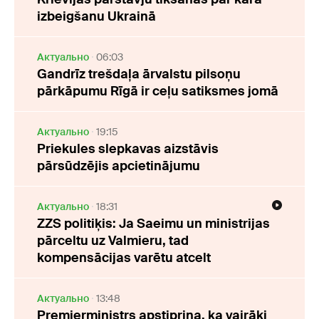
izbeigšanu Ukrainā
Актуально
06:03
Gandrīz trešdaļa ārvalstu pilsoņu
pārkāpumu Rīgā ir ceļu satiksmes jomā
Актуально
19:15
Priekules slepkavas aizstāvis
pārsūdzējis apcietinājumu
Актуально
18:31
ZZS politiķis: Ja Saeimu un ministrijas
pārceltu uz Valmieru, tad
kompensācijas varētu atcelt
Актуально
13:48
Premjerministrs apstiprina, ka vairāki