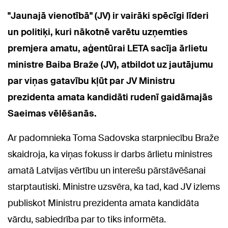
"Jaunajā vienotībā" (JV) ir vairāki spēcīgi līderi
un politiķi, kuri nākotnē varētu uzņemties
premjera amatu, aģentūrai LETA sacīja ārlietu
ministre Baiba Braže (JV), atbildot uz jautājumu
par viņas gatavību kļūt par JV Ministru
prezidenta amata kandidāti rudenī gaidāmajās
Saeimas vēlēšanās.
Ar padomnieka Toma Sadovska starpniecību Braže
skaidroja, ka viņas fokuss ir darbs ārlietu ministres
amatā Latvijas vērtību un interešu pārstāvēšanai
starptautiski. Ministre uzsvēra, ka tad, kad JV izlems
publiskot Ministru prezidenta amata kandidāta
vārdu, sabiedrība par to tiks informēta.