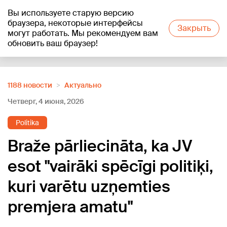
Вы используете старую версию
+21
°C
браузера, некоторые интерфейсы
Закрыть
могут работать. Мы рекомендуем вам
обновить ваш браузер!
Reklāma
1188 новости
Актуально
Четверг, 4 июня, 2026
Politika
Braže pārliecināta, ka JV
esot "vairāki spēcīgi politiķi,
kuri varētu uzņemties
premjera amatu"